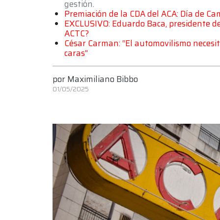
gestión.
Premiación de la CDA del ACA: Día de C
EXCLUSIVO: Eduardo Baca, presidente de l
ACTC?
César Carman: “El automovilismo necesit
caras”
por
Maximiliano Bibbo
01/05/2025