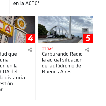
en la ACTC"
4
5
OTRAS
itud que
Carburando Radio:
 una
la actual situación
ón en la
del autódromo de
CDA del
Buenos Aires
la distancia
estión
or