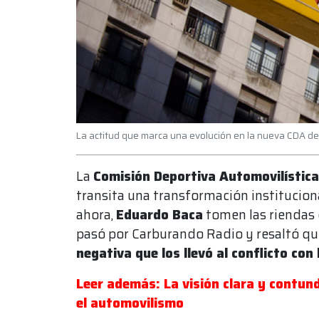
La actitud que marca una evolución en la nueva CDA del 
La
Comisión Deportiva Automovilística
transita una transformación institucion
ahora,
Eduardo Baca
tomen las riendas d
pasó por Carburando Radio y resaltó qu
negativa que los llevó al conflicto con
Leer además: La visión clara y contun
el automovilismo