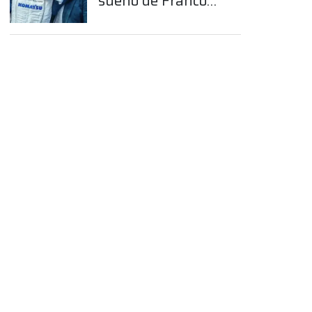
sueño de Franco
Colapinto en la
Fórmula 1