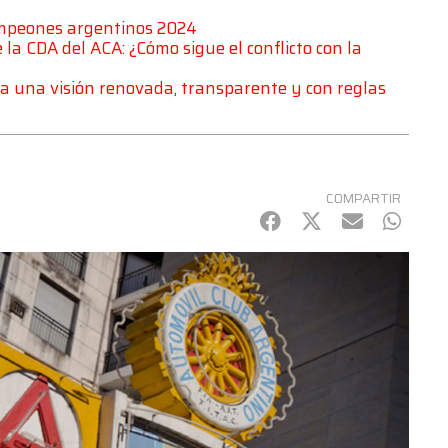
ampeones argentinos 2024
a CDA del ACA: ¿Cómo sigue el conflicto con la
a una visión renovada, transparente y con reglas
COMPARTIR
Facebook
Twitter
mail
Whats