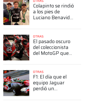
OTRAS
Colapinto se rindió
a los pies de
Luciano Benavides
tras consagrarse
en el Dakar:
“Demostró la garra
OTRAS
argentina”
El pasado oscuro
del coleccionista
del MotoGP que
arrestó el FBI
OTRAS
F1: El día que el
equipo Jaguar
perdió un
diamante de 300
mil dólares