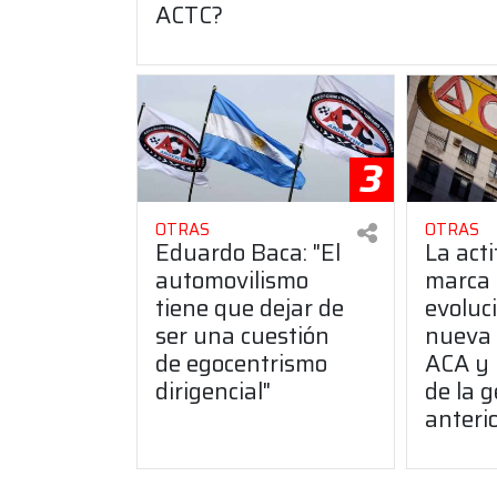
ACTC?
3
OTRAS
OTRAS
Eduardo Baca: "El
La act
automovilismo
marca
tiene que dejar de
evoluci
ser una cuestión
nueva 
de egocentrismo
ACA y 
dirigencial"
de la g
anteri