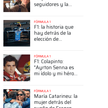
seguidores y la
sorprendente
posición de
Colapinto
FÓRMULA 1
F1: la historia que
hay detrás de la
elección de
Colapinto del
número 43
FÓRMULA 1
F1: Colapinto:
"Ayrton Senna es
mi ídolo y mi héroe
más grande"
FÓRMULA 1
María Catarineu: la
mujer detrás del