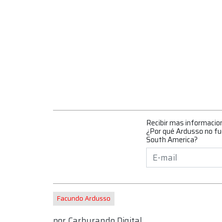
Recibir mas informacio
¿Por qué Ardusso no fue
South America?
Facundo Ardusso
por
Carburando Digital