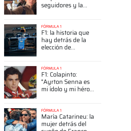
seguidores y la
sorprendente
posición de
Colapinto
FÓRMULA 1
F1: la historia que
hay detrás de la
elección de
Colapinto del
número 43
FÓRMULA 1
F1: Colapinto:
"Ayrton Senna es
mi ídolo y mi héroe
más grande"
FÓRMULA 1
María Catarineu: la
mujer detrás del