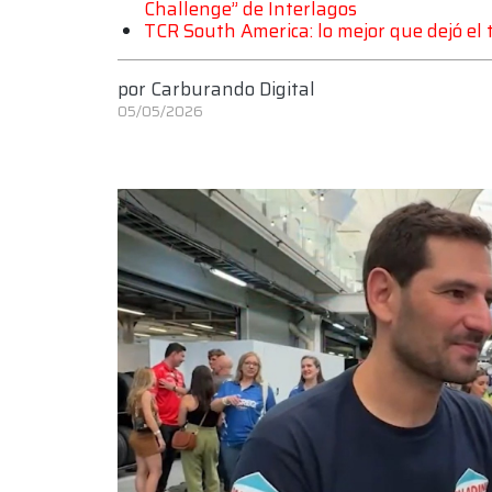
Challenge” de Interlagos
TCR South America: lo mejor que dejó el 
por
Carburando Digital
05/05/2026