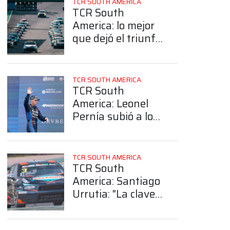
TCR SOUTH AMERICA
TCR South
America: lo mejor
que dejó el triunfo
de Reis y Fraga en
Interlagos
TCR SOUTH AMERICA
TCR South
America: Leonel
Pernía subió a lo
más alto del
campeonato tras el
“Súper Challenge”
TCR SOUTH AMERICA
de Interlagos
TCR South
America: Santiago
Urrutia: "La clave
era hacer una
buena largada"