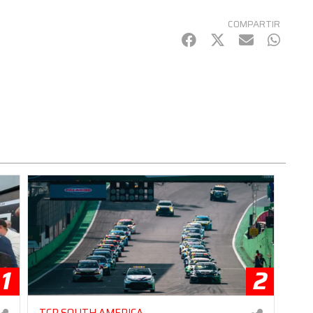
COMPARTIR
Facebook
Twitter
mail
Whats
1
2
TCR SOUTH AMERICA