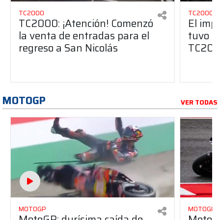
TC2000
TC2000
TC2000: ¡Atención! Comenzó
El imp
la venta de entradas para el
tuvo Sa
regreso a San Nicolás
TC20
MOTOGP
VER TODAS
MOTOGP
MOTOGP
MotoGP: durísima caída de
MotoGP