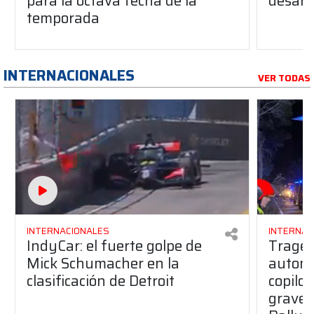
para la octava fecha de la
desarro
temporada
INTERNACIONALES
VER TODAS
INTERNACIONALES
INTERNAC
IndyCar: el fuerte golpe de
Traged
Mick Schumacher en la
automo
clasificación de Detroit
copilo
grave 