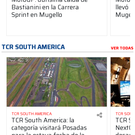
Bastianini en la Carrera
llevó l
Sprint en Mugello
Mugel
TCR SOUTH AMERICA
VER TODAS
TCR SOUTH AMERICA
TCR SOUT
TCR South America: la
TCR So
categoría visitará Posadas
NextGe