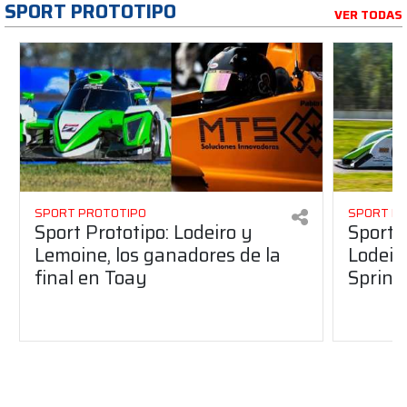
SPORT PROTOTIPO
VER TODAS
SPORT PROTOTIPO
SPORT P
Sport Prototipo: Lodeiro y
Sport 
Lemoine, los ganadores de la
Lodeir
final en Toay
Sprint