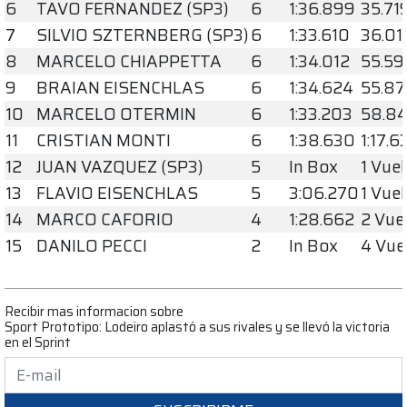
6
TAVO FERNANDEZ (SP3)
6
1:36.899
35.71
7
SILVIO SZTERNBERG (SP3)
6
1:33.610
36.01
8
MARCELO CHIAPPETTA
6
1:34.012
55.59
9
BRAIAN EISENCHLAS
6
1:34.624
55.87
10
MARCELO OTERMIN
6
1:33.203
58.84
11
CRISTIAN MONTI
6
1:38.630
1:17.6
12
JUAN VAZQUEZ (SP3)
5
In Box
1 Vuel
13
FLAVIO EISENCHLAS
5
3:06.270
1 Vuel
14
MARCO CAFORIO
4
1:28.662
2 Vue
15
DANILO PECCI
2
In Box
4 Vue
Recibir mas informacion sobre
Sport Prototipo: Lodeiro aplastó a sus rivales y se llevó la victoria
en el Sprint