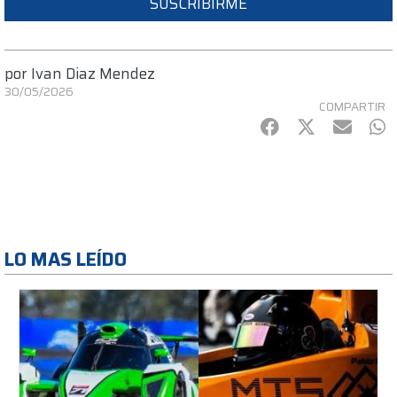
SUSCRIBIRME
por
Ivan Diaz Mendez
30/05/2026
COMPARTIR
Facebook
Twitter
mail
Wh
LO MAS LEÍDO