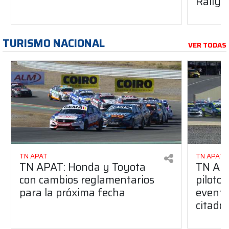
Rally
TURISMO NACIONAL
VER TODAS
TN APAT
TN APAT
TN APAT: Honda y Toyota
TN APA
con cambios reglamentarios
piloto 
para la próxima fecha
evento
citado