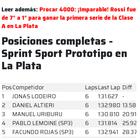
Leer además:
Procar 4000: ¡Imparable! Rossi fue
de 7° a 1° para ganar la primera serie de la Clase
A en La Plata
Posiciones completas -
Sprint Sport Prototipo en
La Plata
Pos
Competidor
Laps
Last Lap
Diff
1
JONAS LODEIRO
6
1:31.627
-
2
DANIEL ALTIERI
6
1:32.980
13.58
3
MANUEL URIBURU
6
1:30.810
20.91
4
PABLO LEMOINE (SP3)
6
1:31.814
25.92
5
FACUNDO ROJAS (SP3)
6
1:32.941
28.37