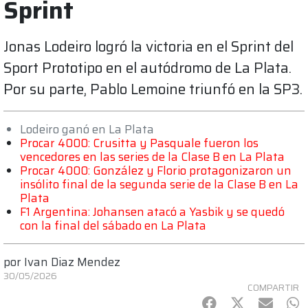
Sprint
Jonas Lodeiro logró la victoria en el Sprint del
Sport Prototipo en el autódromo de La Plata.
Por su parte, Pablo Lemoine triunfó en la SP3.
Lodeiro ganó en La Plata
Procar 4000: Crusitta y Pasquale fueron los
vencedores en las series de la Clase B en La Plata
Procar 4000: González y Florio protagonizaron un
insólito final de la segunda serie de la Clase B en La
Plata
F1 Argentina: Johansen atacó a Yasbik y se quedó
con la final del sábado en La Plata
por
Ivan Diaz Mendez
30/05/2026
COMPARTIR
Facebook
Twitter
mail
Wh