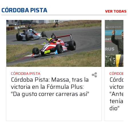
CÓRDOBA PISTA
VER TODAS
CÓRDOBA PISTA
CÓRDOBA 
Córdoba Pista: Massa, tras la
Córdob
victoria en la Fórmula Plus:
victor
“Da gusto correr carreras así”
“Antes
teníam
dio”