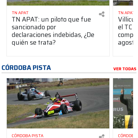
TN APAT
TN APAT
TN APAT: un piloto que fue
Villicu
sancionado por
el TC 
declaraciones indebidas, ¿De
compar
quién se trata?
agosto
CÓRDOBA PISTA
VER TODAS
CÓRDOBA PISTA
CÓRDOBA 