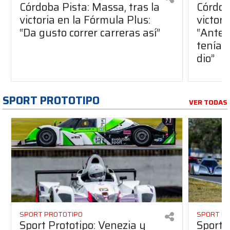
Córdoba Pista: Massa, tras la
Córdob
victoria en la Fórmula Plus:
victor
“Da gusto correr carreras así”
“Antes
teníam
dio”
SPORT PROTOTIPO
VER TODAS
SPORT PROTOTIPO
SPORT P
Sport Prototipo: Venezia y
Sport 