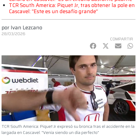
TCR South America: Piquet Jr, tras obtener la pole en
Cascavel: “Este es un desafío grande”
por
Ivan Lezcano
28/03/2026
COMPARTIR
Facebook
Twitter
mail
Wh
TCR South America: Piquet Jr expresó su bronca tras el accidente en la
largada en Cascavel: "Venía siendo un día perfecto"