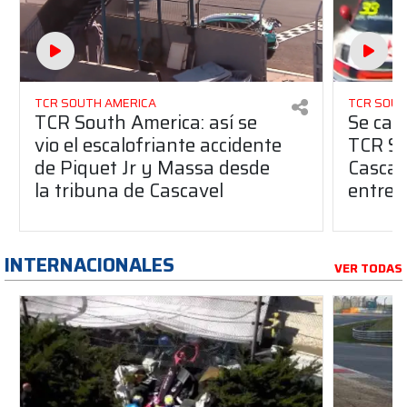
TCR SOUTH AMERICA
TCR SOUT
TCR South America: así se
Se canc
vio el escalofriante accidente
TCR So
de Piquet Jr y Massa desde
Cascav
la tribuna de Cascavel
entre 
INTERNACIONALES
VER TODAS