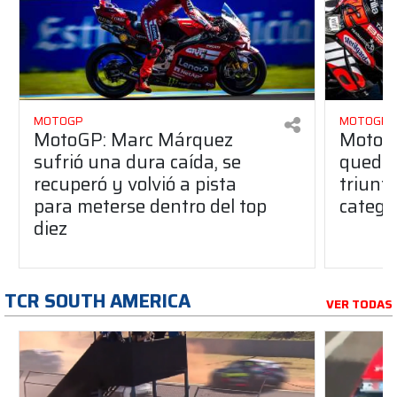
MOTOGP
MOTOGP
MotoGP: Marc Márquez
MotoGP
sufrió una dura caída, se
quedó 
recuperó y volvió a pista
triunfo
para meterse dentro del top
categor
diez
TCR SOUTH AMERICA
VER TODAS