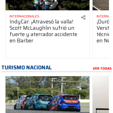
INTERNACIONALES
INTERNAC
IndyCar: ¡Atravesó la valla!
¡Duró 
Scott McLaughlin sufrió un
Versta
fuerte y aterrador accidente
técnica
en Barber
en Nor
TURISMO NACIONAL
VER TODAS