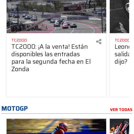
TC2000
TC2000
TC2000: ¡A la venta! Están
Leonel
disponibles las entradas
salida
para la segunda fecha en El
dijo?
Zonda
MOTOGP
VER TODAS