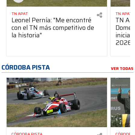
TN APAT
TN APAT
Leonel Pernía: "Me encontré
TN APA
con el TN más competitivo de
Domene
la historia"
inicia
2026
CÓRDOBA PISTA
VER TODAS
CÓRDOBA PISTA
CÓRDOBA 