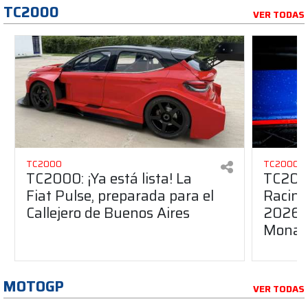
TC2000
VER TODAS
TC2000
TC2000
TC2000: ¡Ya está lista! La
TC200
Fiat Pulse, preparada para el
Racing
Callejero de Buenos Aires
2026 c
Monarc
MOTOGP
VER TODAS