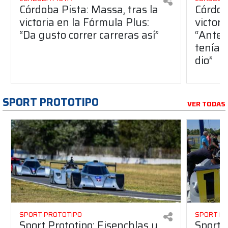
Córdoba Pista: Massa, tras la
Córdob
victoria en la Fórmula Plus:
victor
“Da gusto correr carreras así”
“Antes
teníam
dio”
SPORT PROTOTIPO
VER TODAS
SPORT PROTOTIPO
SPORT P
Sport Prototipo: Eisenchlas y
Sport 