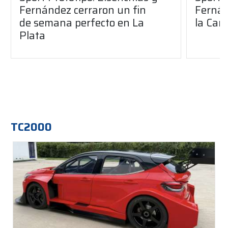
Fernández cerraron un fin
Fernán
de semana perfecto en La
la Car
Plata
TC2000