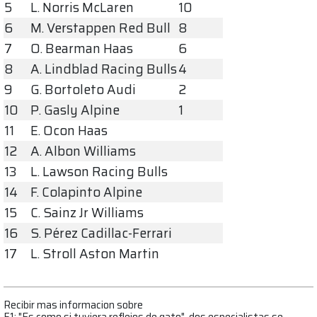
5
L. Norris McLaren
10
6
M. Verstappen Red Bull
8
7
O. Bearman Haas
6
8
A. Lindblad Racing Bulls
4
9
G. Bortoleto Audi
2
10
P. Gasly Alpine
1
11
E. Ocon Haas
12
A. Albon Williams
13
L. Lawson Racing Bulls
14
F. Colapinto Alpine
15
C. Sainz Jr Williams
16
S. Pérez Cadillac-Ferrari
17
L. Stroll Aston Martin
Recibir mas informacion sobre
F1: "Es como si tuviera reflejos de gato", dos especialistas se