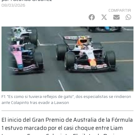
08/03/2026
COMPARTIR
Facebook
Twitter
mail
Wh
F1: "Es como si tuviera reflejos de gato", dos especialistas se rindieron
ante Colapinto tras evadir a Lawson
El inicio del Gran Premio de Australia de la Fórmula
1 estuvo marcado por el casi choque entre Liam