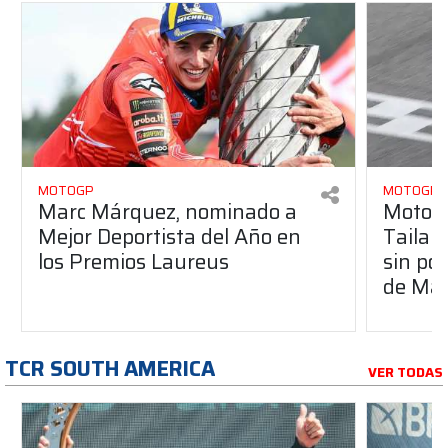
MOTOGP
MOTOGP
Marc Márquez, nominado a
MotoGP
Mejor Deportista del Año en
Tailan
los Premios Laureus
sin po
de Má
TCR SOUTH AMERICA
VER TODAS