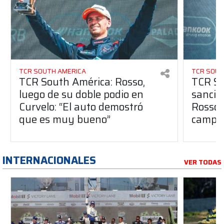
TCR SOUTH AMERICA
TCR SOUT
TCR South América: Rosso,
TCR So
luego de su doble podio en
sanció
Curvelo: “El auto demostró
Rosso 
que es muy bueno”
campe
INTERNACIONALES
VER TODAS