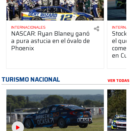
INTERNACIONALES
INTERNAC
NASCAR: Ryan Blaney ganó
Stock 
a pura astucia en el óvalo de
el que
Phoenix
comenz
en Cur
TURISMO NACIONAL
VER TODAS