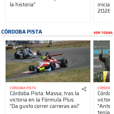
la historia"
inicia
2026
CÓRDOBA PISTA
VER TODAS
CÓRDOBA PISTA
CÓRDOBA 
Córdoba Pista: Massa, tras la
Córdob
victoria en la Fórmula Plus:
victor
“Da gusto correr carreras así”
“Antes
teníam