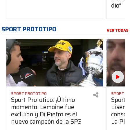
dio”
SPORT PROTOTIPO
VER TODAS
SPORT PROTOTIPO
SPORT P
Sport Prototipo: ¡Último
Sport P
momento! Lemoine fue
Eisenc
excluido y Di Pietro es el
consag
nuevo campeón de la SP3
La Pla