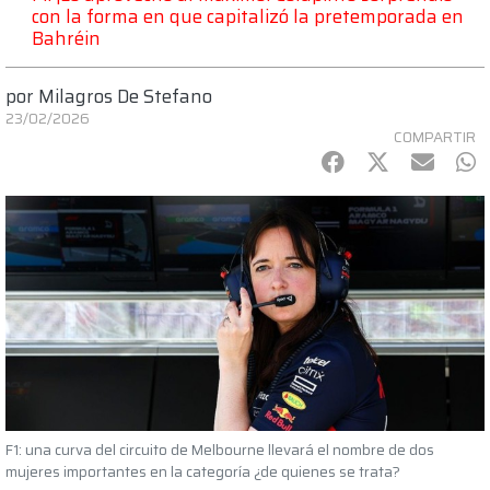
con la forma en que capitalizó la pretemporada en
Bahréin
por
Milagros De Stefano
23/02/2026
COMPARTIR
Facebook
Twitter
mail
Wh
F1: una curva del circuito de Melbourne llevará el nombre de dos
mujeres importantes en la categoría ¿de quienes se trata?