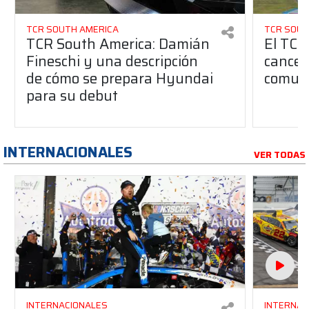
TCR SOUTH AMERICA
TCR SOUT
TCR South America: Damián
El TCR
Fineschi y una descripción
cancel
de cómo se prepara Hyundai
comuni
para su debut
INTERNACIONALES
VER TODAS
INTERNACIONALES
INTERNAC