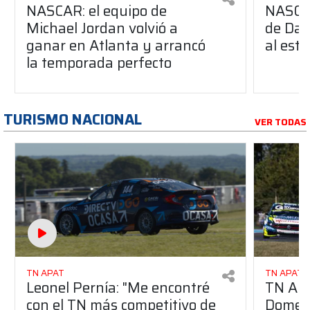
NASCAR: el equipo de
NASCAR
Michael Jordan volvió a
de Day
ganar en Atlanta y arrancó
al esti
la temporada perfecto
TURISMO NACIONAL
VER TODAS
TN APAT
TN APAT
Leonel Pernía: "Me encontré
TN APA
con el TN más competitivo de
Domene