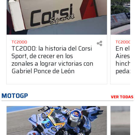
TC2000
TC2000
TC2000: la historia del Corsi
En el 
Sport, de crecer en los
Aires 
zonales a lograr victorias con
hincha
Gabriel Ponce de León
pedazo
MOTOGP
VER TODAS