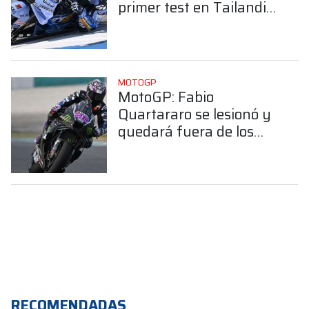
primer test en Tailandia,
con Álex en la punta
MOTOGP
MotoGP: Fabio
Quartararo se lesionó y
quedará fuera de los
Test en Malasia
RECOMENDADAS