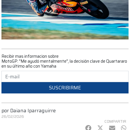
Recibir mas informacion sobre
MotoGP: "Me ayudó mentalmente", la decisión clave de Quartararo
en su último año con Yamaha
SUSCRIBIRME
por
Daiana Iparraguirre
26/02/2026
COMPARTIR
Facebook
Twitter
mail
Wh