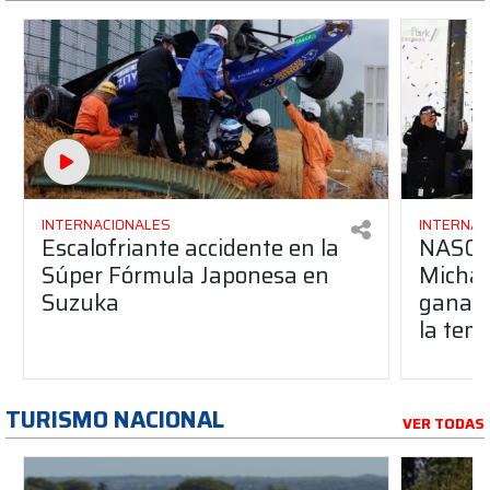
INTERNACIONALES
INTERNAC
Escalofriante accidente en la
NASCAR
Súper Fórmula Japonesa en
Michae
Suzuka
ganar 
la tem
TURISMO NACIONAL
VER TODAS