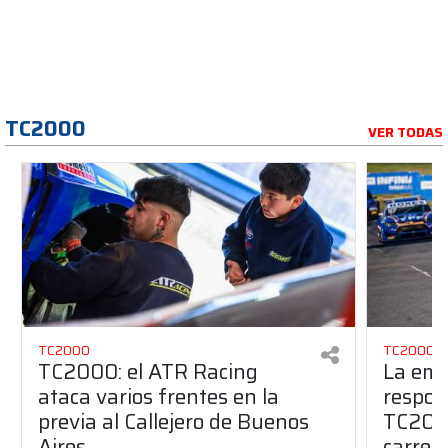
TC2000
VER TODAS
TC2000
TC2000
TC2000: el ATR Racing
La emo
ataca varios frentes en la
respon
previa al Callejero de Buenos
TC200
Aires
carrer