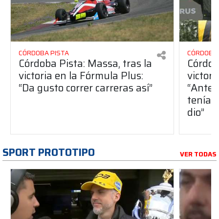
CÓRDOBA PISTA
CÓRDOBA 
Córdoba Pista: Massa, tras la
Córdob
victoria en la Fórmula Plus:
victor
“Da gusto correr carreras así”
“Antes
teníam
dio”
SPORT PROTOTIPO
VER TODAS