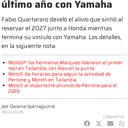
último año con Yamaha
Fabio Quartararo develó el alivio que sintió al
reservar el 2027 junto a Honda mientras
termina su vinculo con Yamaha. Los detalles,
en la siguiente nota.
MotoGP: los hermanos Márquez lideraron el primer
test en Tailandia, con Álex en la punta
Moto3: los horarios para seguir la actividad de
Perrone y Morelli en Tailandia
Moto3: el importante anuncio de Perrone para el
2026
por
Daiana Iparraguirre
26/02/2026
COMPARTIR
Facebook
Twitter
mail
Wh