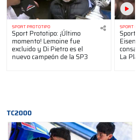
SPORT PROTOTIPO
SPORT P
Sport Prototipo: ¡Último
Sport P
momento! Lemoine fue
Eisenc
excluido y Di Pietro es el
consag
nuevo campeón de la SP3
La Pla
TC2000