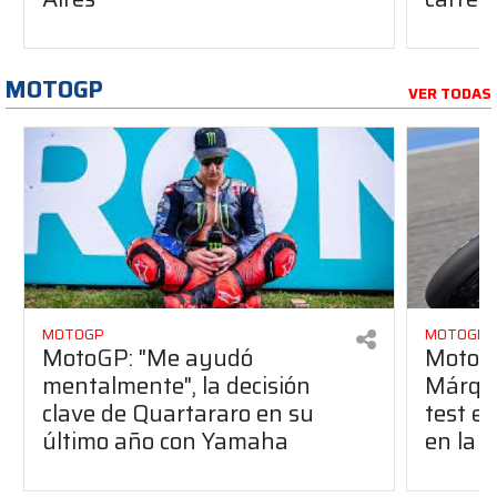
MOTOGP
VER TODAS
MOTOGP
MOTOGP
MotoGP: "Me ayudó
MotoGP
mentalmente", la decisión
Márque
clave de Quartararo en su
test en
último año con Yamaha
en la 