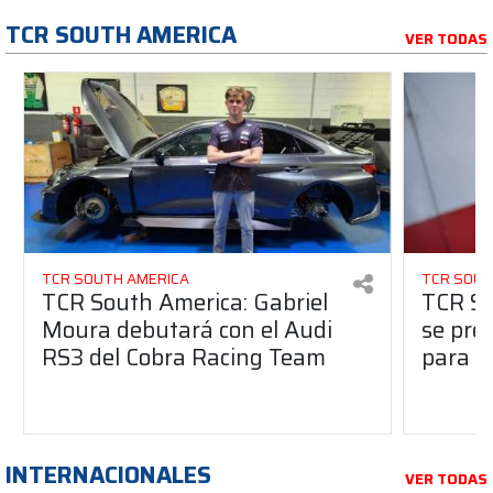
TCR SOUTH AMERICA
VER TODAS
TCR SOUTH AMERICA
TCR SOUT
TCR South America: Gabriel
TCR So
Moura debutará con el Audi
se pre
RS3 del Cobra Racing Team
para e
INTERNACIONALES
VER TODAS