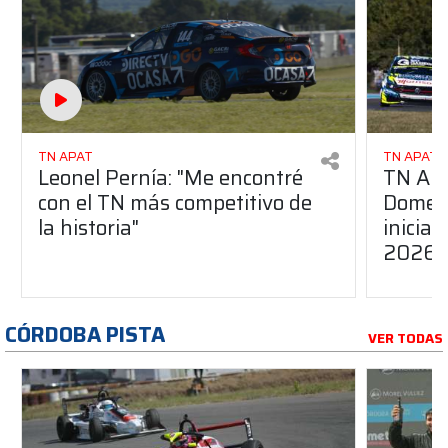
TN APAT
TN APAT
Leonel Pernía: "Me encontré
TN APA
con el TN más competitivo de
Domene
la historia"
inicia
2026
CÓRDOBA PISTA
VER TODAS