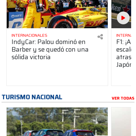
INTERNACIONALES
INTERNAC
IndyCar: Palou dominó en
F1: ¡At
Barber y se quedó con una
escalo
sólida victoria
atrasó
Japón
TURISMO NACIONAL
VER TODAS