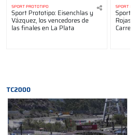
SPORT PROTOTIPO
SPORT P
Sport Prototipo: Eisenchlas y
Sport 
Vázquez, los vencedores de
Rojas,
las finales en La Plata
Carrer
TC2000