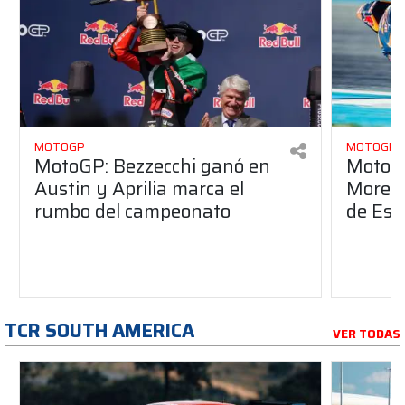
MOTOGP
MOTOGP
MotoGP: Bezzecchi ganó en
Moto3:
Austin y Aprilia marca el
Morell
rumbo del campeonato
de Est
TCR SOUTH AMERICA
VER TODAS