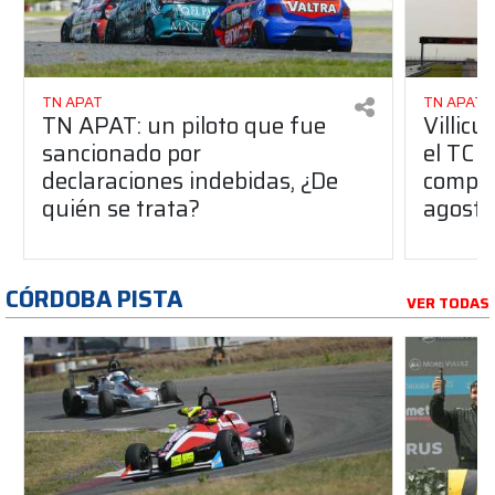
TN APAT
TN APAT
TN APAT: un piloto que fue
Villicu
sancionado por
el TC 
declaraciones indebidas, ¿De
compar
quién se trata?
agosto
CÓRDOBA PISTA
VER TODAS