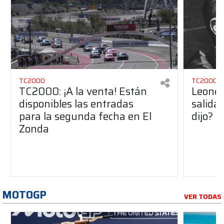
TC2000
TC2000
TC2000: ¡A la venta! Están
Leonel
disponibles las entradas
salida
para la segunda fecha en El
dijo?
Zonda
MOTOGP
VER TODAS