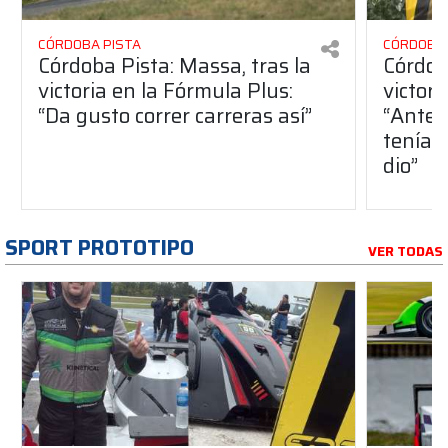
CÓRDOBA PISTA
CÓRDOBA 
Córdoba Pista: Massa, tras la
Córdob
victoria en la Fórmula Plus:
victor
“Da gusto correr carreras así”
“Antes
teníam
dio”
SPORT PROTOTIPO
VER TODAS