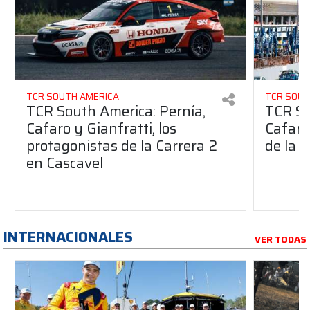
TCR SOUTH AMERICA
TCR SOUT
TCR South America: Pernía,
TCR So
Cafaro y Gianfratti, los
Cafaro 
protagonistas de la Carrera 2
de la 
en Cascavel
INTERNACIONALES
VER TODAS