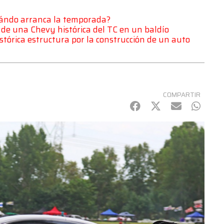
uándo arranca la temporada?
 de una Chevy histórica del TC en un baldío
istórica estructura por la construcción de un auto
COMPARTIR
Facebook
Twitter
mail
Whats