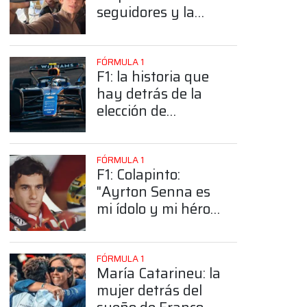
seguidores y la
sorprendente
posición de
Colapinto
FÓRMULA 1
F1: la historia que
hay detrás de la
elección de
Colapinto del
número 43
FÓRMULA 1
F1: Colapinto:
"Ayrton Senna es
mi ídolo y mi héroe
más grande"
FÓRMULA 1
María Catarineu: la
mujer detrás del