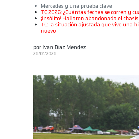
Mercedes y una prueba clave
TC 2026: ¿Cuántas fechas se corren y c
¡Insólito! Hallaron abandonada el chasis
TC: la situación ajustada que vive una h
nuevo
por
Ivan Diaz Mendez
26/01/2026