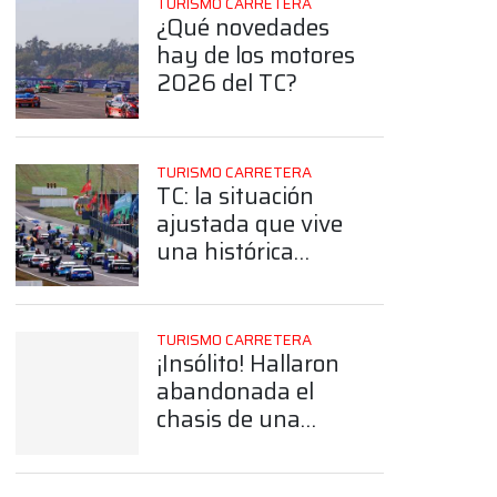
TURISMO CARRETERA
¿Qué novedades
hay de los motores
2026 del TC?
TURISMO CARRETERA
TC: la situación
ajustada que vive
una histórica
estructura por la
construcción de un
auto nuevo
TURISMO CARRETERA
¡Insólito! Hallaron
abandonada el
chasis de una
Chevy histórica del
TC en un baldío