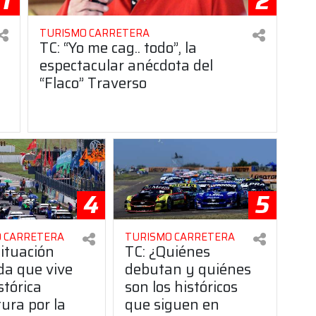
1
2
TURISMO CARRETERA
TC: “Yo me cag.. todo”, la
espectacular anécdota del
“Flaco” Traverso
4
5
 CARRETERA
TURISMO CARRETERA
situación
TC: ¿Quiénes
da que vive
debutan y quiénes
stórica
son los históricos
ura por la
que siguen en