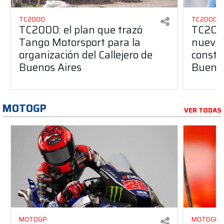
TC2000
TC2000
TC2000: el plan que trazó
TC2000
Tango Motorsport para la
nuevos
organización del Callejero de
constru
Buenos Aires
Buenos
MOTOGP
VER TODAS
MOTOGP
MOTOGP