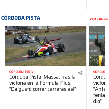
CÓRDOBA PISTA
VER TODAS
CÓRDOBA PISTA
CÓRDOBA 
Córdoba Pista: Massa, tras la
Córdob
victoria en la Fórmula Plus:
victor
“Da gusto correr carreras así”
“Antes
teníam
dio”