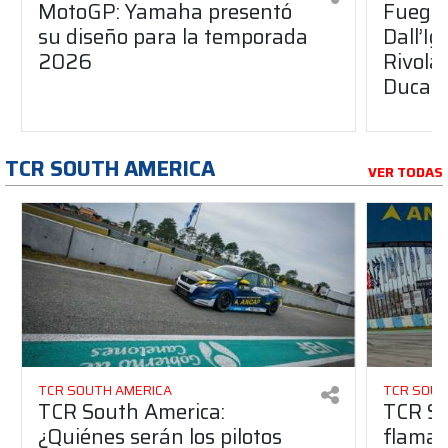
MotoGP: Yamaha presentó
Fuego 
su diseño para la temporada
Dall’I
2026
Rivola
Ducati
TCR SOUTH AMERICA
VER TODAS
TCR SOUTH AMERICA
TCR SOUT
TCR South America:
TCR So
¿Quiénes serán los pilotos
flaman