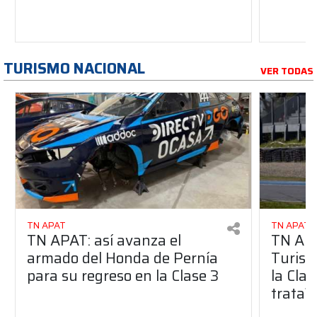
TURISMO NACIONAL
VER TODAS
TN APAT
TN APAT
TN APAT: así avanza el
TN APA
armado del Honda de Pernía
Turism
para su regreso en la Clase 3
la Clas
trata?