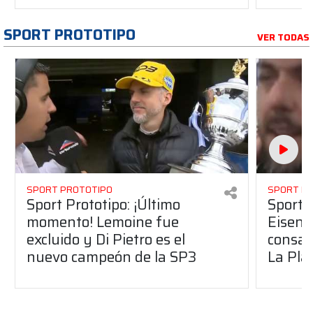
SPORT PROTOTIPO
VER TODAS
SPORT PROTOTIPO
SPORT P
Sport Prototipo: ¡Último
Sport P
momento! Lemoine fue
Eisenc
excluido y Di Pietro es el
consag
nuevo campeón de la SP3
La Pla