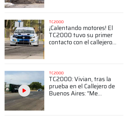
Aires
TC2000
¡Calentando motores! El
TC2000 tuvo su primer
contacto con el callejero
de Buenos Aires
TC2000
TC2000: Vivian, tras la
prueba en el Callejero de
Buenos Aires: “Me
entusiasma, va a ser la
carrera más convocante
del año”