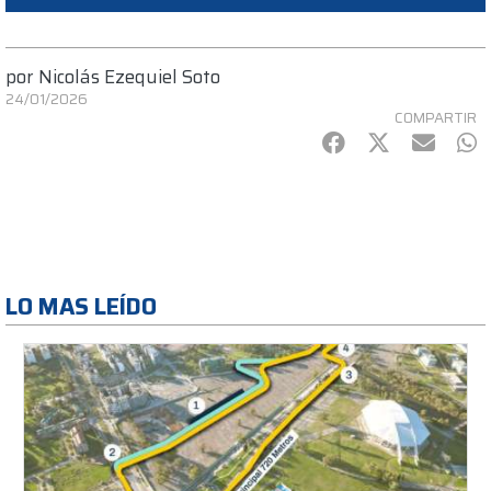
por
Nicolás Ezequiel Soto
24/01/2026
COMPARTIR
Facebook
Twitter
mail
Wh
LO MAS LEÍDO