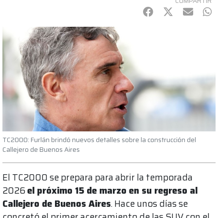
COMPARTIR
Facebook
Twitter
mail
Wh
TC2000: Furlán brindó nuevos detalles sobre la construcción del
Callejero de Buenos Aires
El TC2000 se prepara para abrir la temporada
2026
el próximo 15 de marzo en su regreso al
Callejero de Buenos Aires
. Hace unos días se
concretó el primer acercamiento de las SUV con el