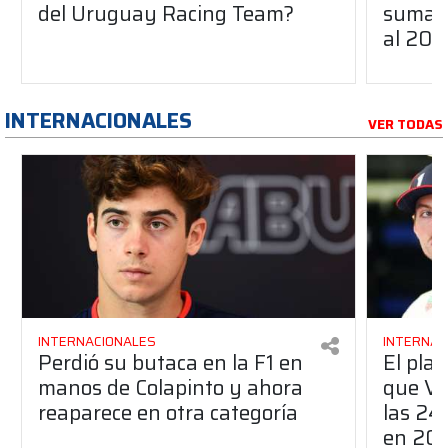
del Uruguay Racing Team?
suma a
al 20
INTERNACIONALES
VER TODAS
INTERNACIONALES
INTERNAC
Perdió su butaca en la F1 en
El pla
manos de Colapinto y ahora
que Ve
reaparece en otra categoría
las 24
en 20