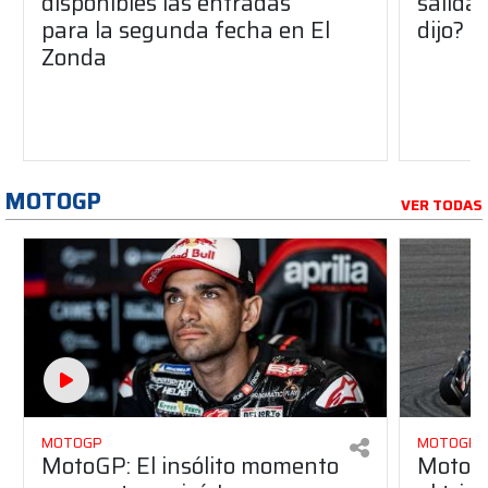
disponibles las entradas
salida
para la segunda fecha en El
dijo?
Zonda
MOTOGP
VER TODAS
MOTOGP
MOTOGP
MotoGP: El insólito momento
MotoGP