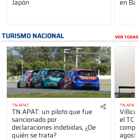
Japón
en Bar
TURISMO NACIONAL
VER TODAS
TN APAT
TN APAT
TN APAT: un piloto que fue
Villicu
sancionado por
el TC 
declaraciones indebidas, ¿De
compar
quién se trata?
agosto