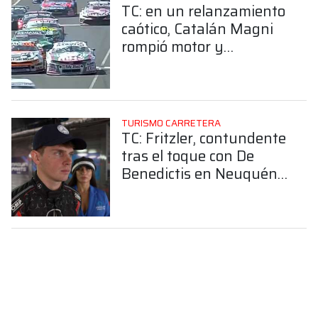
TC: en un relanzamiento
caótico, Catalán Magni
rompió motor y
Canapino se chocó con
Landa en la final en
Neuquén
TURISMO CARRETERA
TC: Fritzler, contundente
tras el toque con De
Benedictis en Neuquén:
“Se arruina mi fin de
semana”