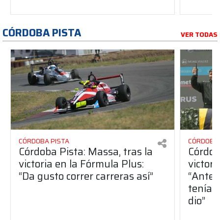
CÓRDOBA PISTA
VER TODAS
CÓRDOBA PISTA
CÓRDOBA 
Córdoba Pista: Massa, tras la
Córdob
victoria en la Fórmula Plus:
victor
“Da gusto correr carreras así”
“Antes
teníam
dio”