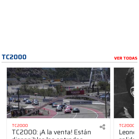
TC2000
VER TODAS
TC2000
TC2000
TC2000: ¡A la venta! Están
Leonel