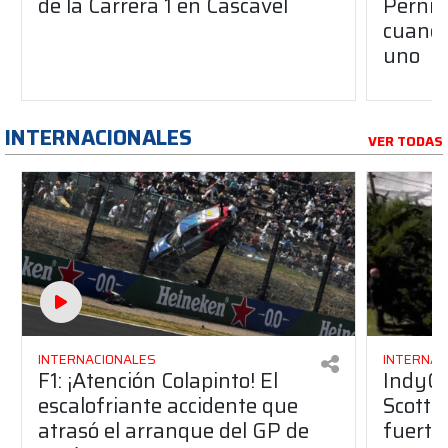
de la Carrera 1 en Cascavel
Pernía
cuando
uno
INTERNACIONALES
VER TODAS
INTERNACIONALES
INTERNAC
F1: ¡Atención Colapinto! El
IndyCar
escalofriante accidente que
Scott 
atrasó el arranque del GP de
fuerte