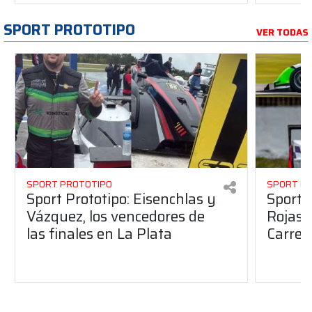
SPORT PROTOTIPO
VER TODAS
SPORT PROTOTIPO
SPORT P
Sport Prototipo: Eisenchlas y
Sport 
Vázquez, los vencedores de
Rojas,
las finales en La Plata
Carrer