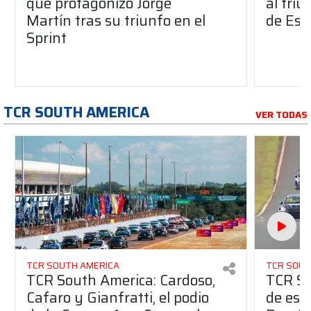
que protagonizó Jorge
al triu
Martín tras su triunfo en el
de Est
Sprint
TCR SOUTH AMERICA
VER TODAS
TCR SOUTH AMERICA
TCR SOUT
TCR South America: Cardoso,
TCR So
Cafaro y Gianfratti, el podio
de esc