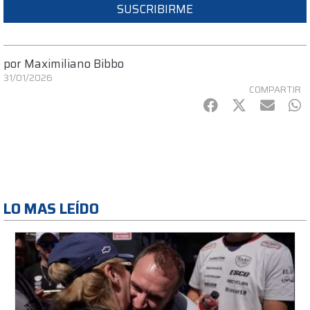
SUSCRIBIRME
por
Maximiliano Bibbo
31/01/2026
COMPARTIR
Facebook
Twitter
mail
Wh
LO MAS LEÍDO