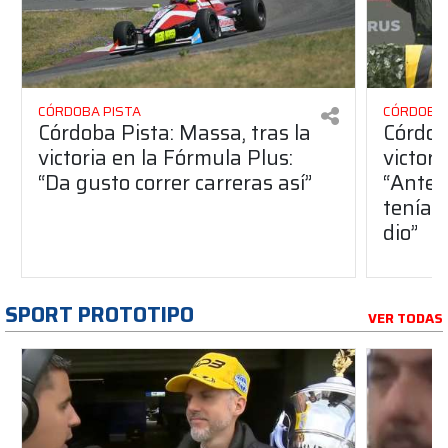
CÓRDOBA PISTA
CÓRDOBA 
Córdoba Pista: Massa, tras la
Córdob
victoria en la Fórmula Plus:
victor
“Da gusto correr carreras así”
“Antes
teníam
dio”
SPORT PROTOTIPO
VER TODAS