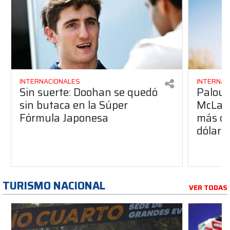
INTERNACIONALES
INTERNAC
Sin suerte: Doohan se quedó
Palou p
sin butaca en la Súper
McLare
Fórmula Japonesa
más de
dólare
TURISMO NACIONAL
VER TODAS