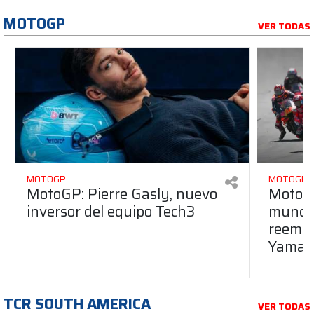
MOTOGP
VER TODAS
MOTOGP
MOTOGP
MotoGP: Pierre Gasly, nuevo
MotoGP
inversor del equipo Tech3
mundo
reempl
Yamaha
TCR SOUTH AMERICA
VER TODAS