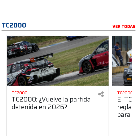
TC2000
VER TODAS
TC2000
TC2000
TC2000: ¿Vuelve la partida
El TC2
detenida en 2026?
reglam
para e