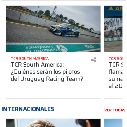
TCR SOUTH AMERICA
TCR SOUT
TCR South America:
TCR So
¿Quiénes serán los pilotos
flaman
del Uruguay Racing Team?
suma a
al 20
INTERNACIONALES
VER TODAS