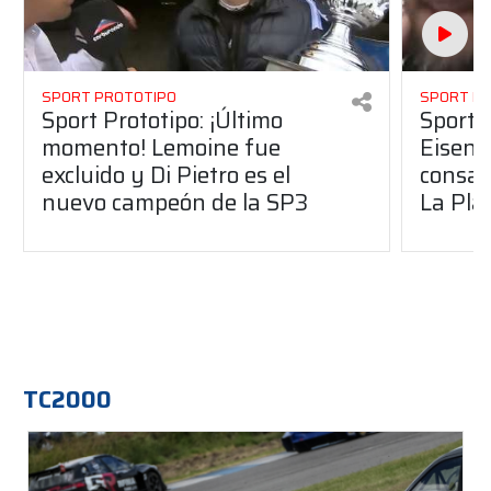
SPORT PROTOTIPO
SPORT P
Sport Prototipo: ¡Último
Sport P
momento! Lemoine fue
Eisenc
excluido y Di Pietro es el
consag
nuevo campeón de la SP3
La Pla
TC2000