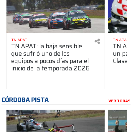
TN APAT
TN APAT
TN APAT: la baja sensible
TN APA
que sufrió uno de los
un pas
equipos a pocos días para el
Clase 
inicio de la temporada 2026
CÓRDOBA PISTA
VER TODAS