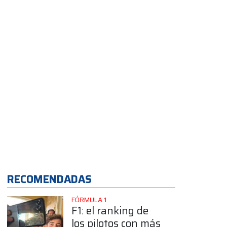
Cascavel tras su
fuerte accidente
App
RECOMENDADAS
FÓRMULA 1
F1: el ranking de
los pilotos con más