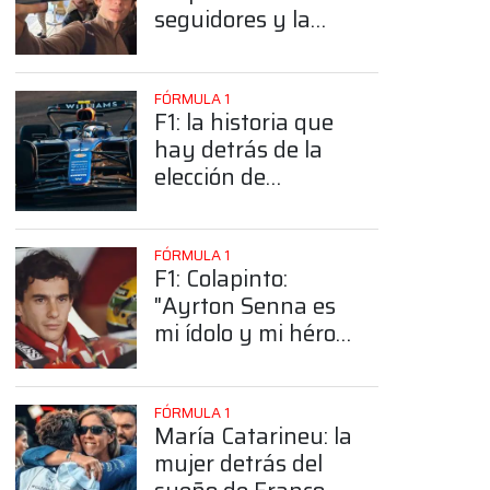
seguidores y la
sorprendente
posición de
Colapinto
FÓRMULA 1
F1: la historia que
hay detrás de la
elección de
Colapinto del
número 43
FÓRMULA 1
F1: Colapinto:
"Ayrton Senna es
mi ídolo y mi héroe
más grande"
FÓRMULA 1
María Catarineu: la
mujer detrás del