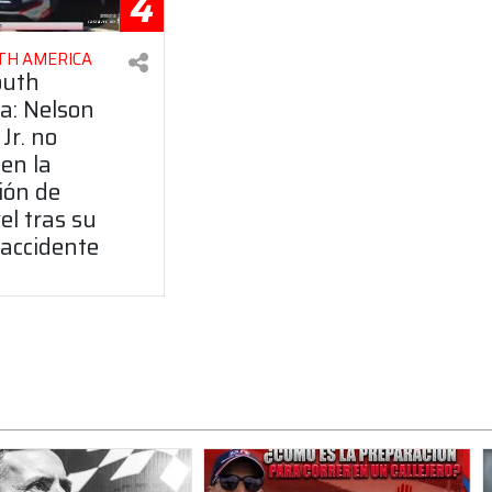
4
TH AMERICA
outh
a: Nelson
Jr. no
en la
ión de
el tras su
 accidente