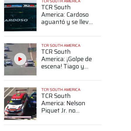
TCR SOUTH AMERICA
TCR South
America: Cardoso
aguantó y se llevó
la victoria en la
carrera uno del
domingo en
TCR SOUTH AMERICA
Cascavel
TCR South
America: ¡Golpe de
escena! Tiago y
Leonel Pernía
fueron a boxes
cuando lideraban
TCR SOUTH AMERICA
la carrera uno
TCR South
America: Nelson
Piquet Jr. no
estará en la
definición de