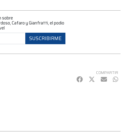
n sobre
oso, Cafaro y Gianfratti, el podio
vel
SUSCRIBIRME
COMPARTIR
Facebook
Twitter
mail
Whats