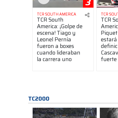
3
TCR SOUTH AMERICA
TCR SOU
TCR South
TCR S
America: ¡Golpe de
Americ
escena! Tiago y
Piquet 
Leonel Pernía
estará 
fueron a boxes
definic
cuando lideraban
Cascav
la carrera uno
fuerte
TC2000