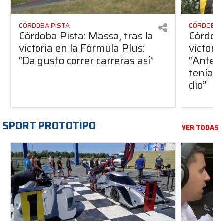
CÓRDOBA PISTA
CÓRDOBA 
Córdoba Pista: Massa, tras la
Córdob
victoria en la Fórmula Plus:
victor
“Da gusto correr carreras así”
“Antes
teníam
dio”
SPORT PROTOTIPO
VER TODAS