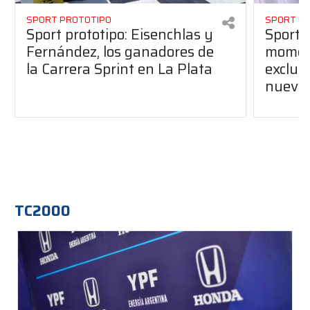
SPORT PROTOTIPO
SPORT P
Sport prototipo: Eisenchlas y
Sport P
Fernández, los ganadores de
momen
la Carrera Sprint en La Plata
excluid
nuevo 
TC2000