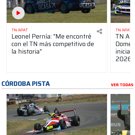
TN APAT
TN APAT
Leonel Pernía: "Me encontré
TN APA
con el TN más competitivo de
Domene
la historia"
inicia
2026
CÓRDOBA PISTA
VER TODAS