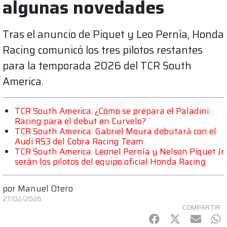
algunas novedades
Tras el anuncio de Piquet y Leo Pernía, Honda
Racing comunicó los tres pilotos restantes
para la temporada 2026 del TCR South
America.
TCR South America: ¿Cómo se prepara el Paladini
Racing para el debut en Curvelo?
TCR South America: Gabriel Moura debutará con el
Audi RS3 del Cobra Racing Team
TCR South America: Leonel Pernía y Nelson Piquet Jr
serán los pilotos del equipo oficial Honda Racing
por
Manuel Otero
27/02/2026
COMPARTIR
Facebook
Twitter
mail
Wh