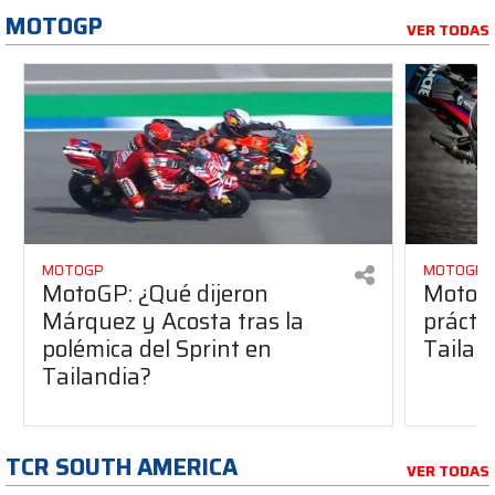
MOTOGP
VER TODAS
MOTOGP
MOTOGP
MotoGP: ¿Qué dijeron
MotoGP
Márquez y Acosta tras la
práctic
polémica del Sprint en
Tailan
Tailandia?
TCR SOUTH AMERICA
VER TODAS