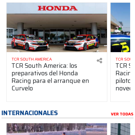
TCR SOUTH AMERICA
TCR SOUT
TCR South America: los
TCR So
preparativos del Honda
Racing
Racing para el arranque en
piloto
Curvelo
noved
INTERNACIONALES
VER TODAS