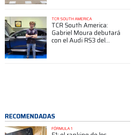
Honda Racing
TCR SOUTH AMERICA
TCR South America:
Gabriel Moura debutará
con el Audi RS3 del
Cobra Racing Team
RECOMENDADAS
FÓRMULA 1
F1: el ranking de los