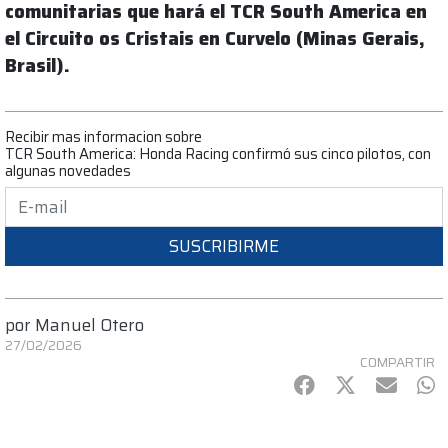
comunitarias que hará el TCR South America en
el Circuito os Cristais en Curvelo (Minas Gerais,
Brasil).
Recibir mas informacion sobre
TCR South America: Honda Racing confirmó sus cinco pilotos, con
algunas novedades
SUSCRIBIRME
por
Manuel Otero
27/02/2026
COMPARTIR
Facebook
Twitter
mail
Wh