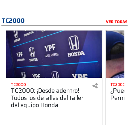
TC2000
VER TODAS
TC2000
TC2000
TC2000: ¡Desde adentro!
¿Puede
Todos los detalles del taller
Perní
del equipo Honda