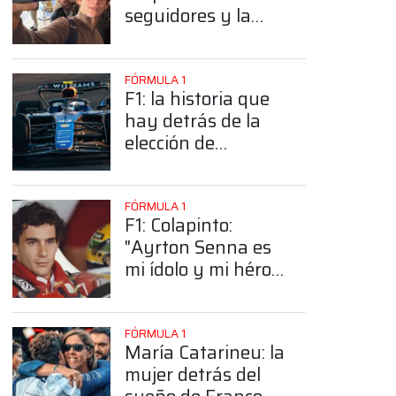
seguidores y la
sorprendente
posición de
Colapinto
FÓRMULA 1
F1: la historia que
hay detrás de la
elección de
Colapinto del
número 43
FÓRMULA 1
F1: Colapinto:
"Ayrton Senna es
mi ídolo y mi héroe
más grande"
FÓRMULA 1
María Catarineu: la
mujer detrás del