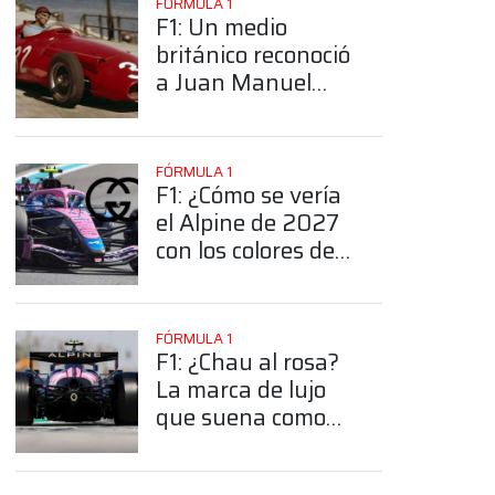
FÓRMULA 1
F1: Un medio
británico reconoció
a Juan Manuel
Fangio como el
mejor piloto de la
historia
FÓRMULA 1
F1: ¿Cómo se vería
el Alpine de 2027
con los colores de
Gucci?
FÓRMULA 1
F1: ¿Chau al rosa?
La marca de lujo
que suena como
sponsor principal
de Alpine en 2027