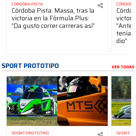
CÓRDOBA PISTA
CÓRDOBA 
Córdoba Pista: Massa, tras la
Córdob
victoria en la Fórmula Plus:
victor
“Da gusto correr carreras así”
“Antes
teníam
dio”
SPORT PROTOTIPO
VER TODAS
SPORT PROTOTIPO
SPORT P