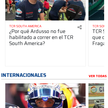
TCR SOUTH AMERICA
TCR SOUT
¿Por qué Ardusso no fue
TCR So
habilitado a correr en el TCR
que dej
South America?
Fraga 
INTERNACIONALES
VER TODAS