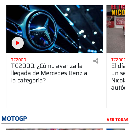
TC2000
TC2000
TC2000: ¿Cómo avanza la
El día
llegada de Mercedes Benz a
un sen
la categoría?
Nicolá
autódr
MOTOGP
VER TODAS