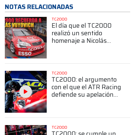
NOTAS RELACIONADAS
TC2000
El día que el TC2000
realizó un sentido
homenaje a Nicolás
Vuyovich en el
autódromo de Salta
TC2000
TC2000: el argumento
con el que el ATR Racing
defiende su apelación
ante la Mesa Directiva
de la CDA
TC2000
TC2000: se cumple un