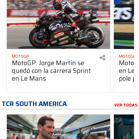
MOTOGP
MOTOGP
MotoGP: Jorge Martín se
MotoGP
quedó con la carrera Sprint
en Le 
en Le Mans
pole po
TCR SOUTH AMERICA
VER TODAS