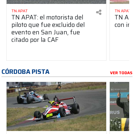
TN APAT
TN APAT
TN APAT: el motorista del
TN APA
piloto que fue excluido del
con in
evento en San Juan, fue
citado por la CAF
CÓRDOBA PISTA
VER TODAS