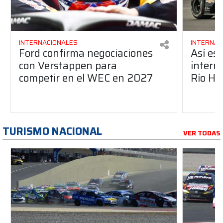
INTERNACIONALES
INTERNAC
Ford confirma negociaciones
Así es
con Verstappen para
intern
competir en el WEC en 2027
Río Ho
TURISMO NACIONAL
VER TODAS