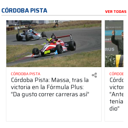
CÓRDOBA PISTA
VER TODAS
CÓRDOBA PISTA
CÓRDOBA 
Córdoba Pista: Massa, tras la
Córdob
victoria en la Fórmula Plus:
victor
“Da gusto correr carreras así”
“Antes
teníam
dio”