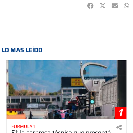
Facebook
Twitter
mail
Wh
LO MAS LEÍDO
1
FÓRMULA 1
F1: la sorpresa técnica que presentó