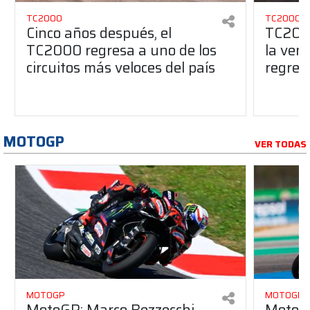
TC2000
TC2000
Cinco años después, el
TC2000
TC2000 regresa a uno de los
la ven
circuitos más veloces del país
regres
MOTOGP
VER TODAS
MOTOGP
MOTOGP
MotoGP: Marco Bezzecchi
MotoG