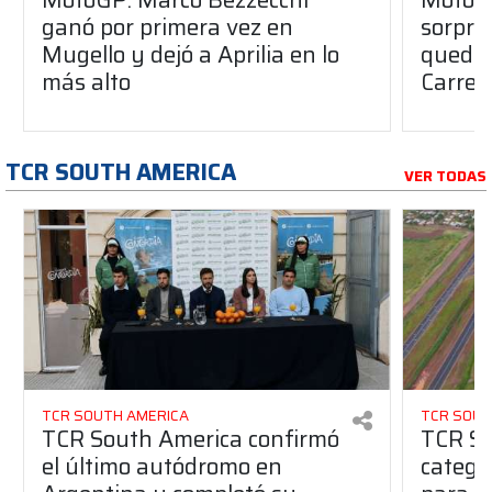
ganó por primera vez en
sorpre
Mugello y dejó a Aprilia en lo
quedó 
más alto
Carrer
TCR SOUTH AMERICA
VER TODAS
TCR SOUTH AMERICA
TCR SOUT
TCR South America confirmó
TCR So
el último autódromo en
catego