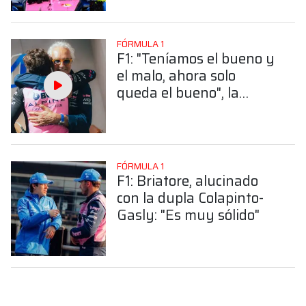
FÓRMULA 1
F1: "Teníamos el bueno y
el malo, ahora solo
queda el bueno", la
inesperada frase de
Briatore que enaltece el
presente de Colapinto
FÓRMULA 1
F1: Briatore, alucinado
con la dupla Colapinto-
Gasly: "Es muy sólido"