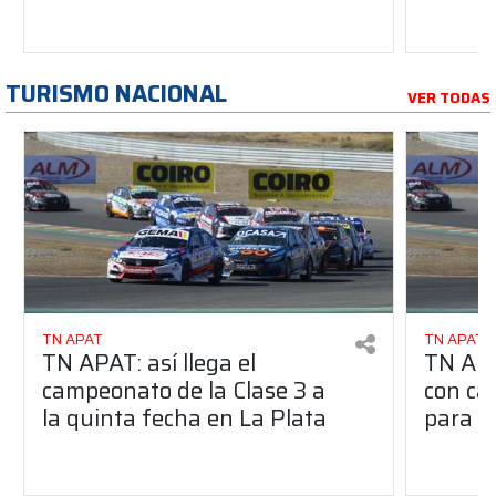
TURISMO NACIONAL
VER TODAS
TN APAT
TN APAT
TN APAT: así llega el
TN APA
campeonato de la Clase 3 a
con ca
la quinta fecha en La Plata
para l