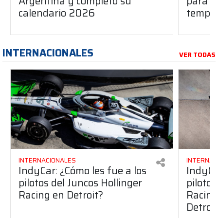
Argentina y completó su
para l
calendario 2026
tempo
INTERNACIONALES
VER TODAS
INTERNACIONALES
INTERNAC
IndyCar: ¿Cómo les fue a los
IndyCa
pilotos del Juncos Hollinger
pilotos
Racing en Detroit?
Racing 
Detroi