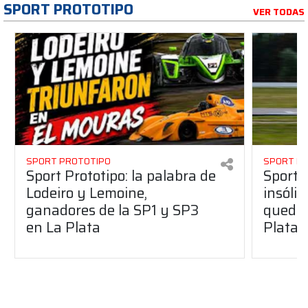
SPORT PROTOTIPO
VER TODAS
SPORT PROTOTIPO
SPORT P
Sport Prototipo: la palabra de
Sport 
Lodeiro y Lemoine,
insólit
ganadores de la SP1 y SP3
quedó 
en La Plata
Plata