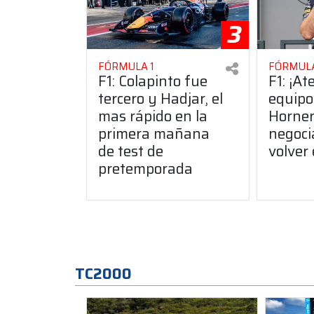
3
FÓRMULA 1
FÓRMULA
F1: Colapinto fue
F1: ¡At
tercero y Hadjar, el
equipo
mas rápido en la
Horner
primera mañana
negoci
de test de
volver
pretemporada
TC2000