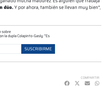
a ganado mucha madurez. Es alguien que trabaja
n dúo.
Y por ahora, también se llevan muy bien",
n sobre
con la dupla Colapinto-Gasly: "Es
SUSCRIBIRME
COMPARTIR
Facebook
Twitter
mail
Whats