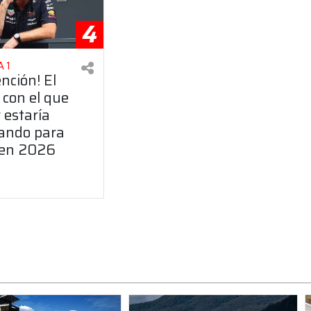
4
 1
ención! El
 con el que
 estaría
ando para
 en 2026