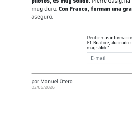
pilotos, es muy sólido.
Pierre Gasly, h
muy duro.
Con Franco, forman una gra
aseguró.
Recibir mas informacio
F1: Briatore, alucinado 
muy sólido"
por
Manuel Otero
03/06/2026