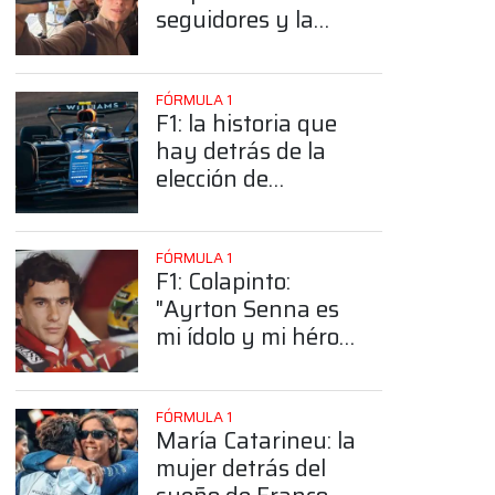
seguidores y la
sorprendente
posición de
Colapinto
FÓRMULA 1
F1: la historia que
hay detrás de la
elección de
Colapinto del
número 43
FÓRMULA 1
F1: Colapinto:
"Ayrton Senna es
mi ídolo y mi héroe
más grande"
FÓRMULA 1
María Catarineu: la
mujer detrás del