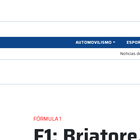
AUTOMOVILISMO
ESPO
Noticias d
FÓRMULA 1
F1: Briatore