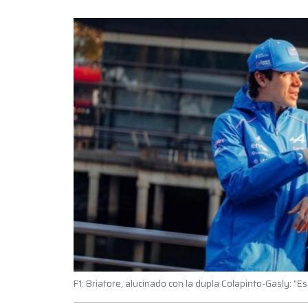
F1: Briatore, alucinado con la dupla Colapinto-Gasly: "E