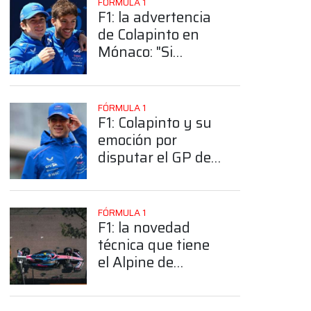
FÓRMULA 1
F1: la advertencia
de Colapinto en
Mónaco: "Si
largamos entre los
10 primeros, vean
la carrera. Sino ni
FÓRMULA 1
la vean"
F1: Colapinto y su
emoción por
disputar el GP de
Mónaco: “Es la
carrera que todos
quieren ganar”
FÓRMULA 1
F1: la novedad
técnica que tiene
el Alpine de
Colapinto en el GP
de Mónaco
App