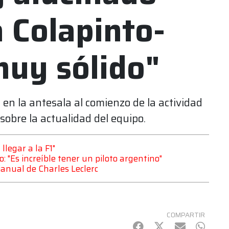
a Colapinto-
muy sólido"
 en la antesala al comienzo de la actividad
obre la actualidad del equipo.
legar a la F1"
to: "Es increíble tener un piloto argentino"
tianual de Charles Leclerc
COMPARTIR
Facebook
Twitter
mail
Whats