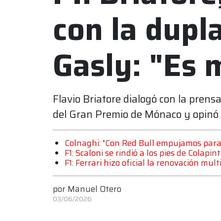
con la dupl
Gasly: "Es 
Flavio Briatore dialogó con la prensa
del Gran Premio de Mónaco y opinó s
Colnaghi: "Con Red Bull empujamos para l
F1: Scaloni se rindió a los pies de Colapin
F1: Ferrari hizo oficial la renovación mul
por
Manuel Otero
03/06/2026