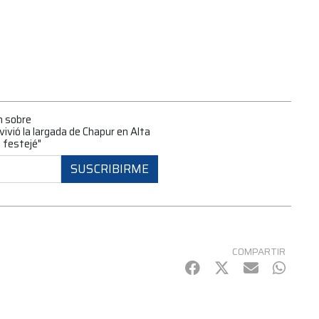
n sobre
ivió la largada de Chapur en Alta
a festejé"
SUSCRIBIRME
COMPARTIR
Facebook
Twitter
mail
Whats