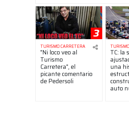
3
TURISMO CARRETERA
TURISMO
"Ni loco veo al
TC: la 
Turismo
ajusta
Carretera", el
una hi
picante comentario
estruct
de Pedersoli
constr
auto n