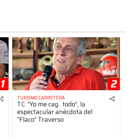
1
2
TURISMO CARRETERA
TC: “Yo me cag.. todo”, la
espectacular anécdota del
“Flaco” Traverso