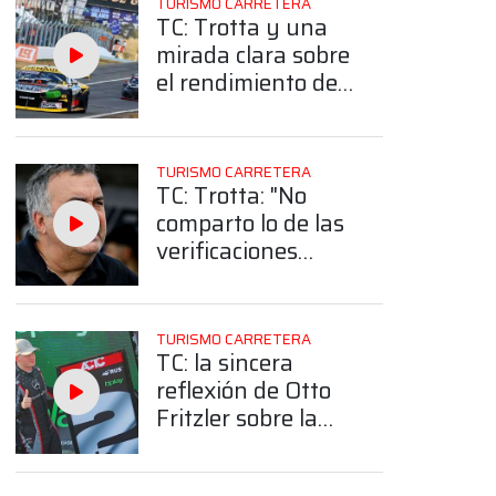
TURISMO CARRETERA
TC: Trotta y una
mirada clara sobre
el rendimiento de
Torino: "Nos
alcanzó para esta
fecha, pero
TURISMO CARRETERA
veremos después"
TC: Trotta: "No
comparto lo de las
verificaciones
cruzadas porque
no se hacen en
ninguna categoría
TURISMO CARRETERA
a nivel mundial"
TC: la sincera
reflexión de Otto
Fritzler sobre la
largada con
Facundo Chapur: