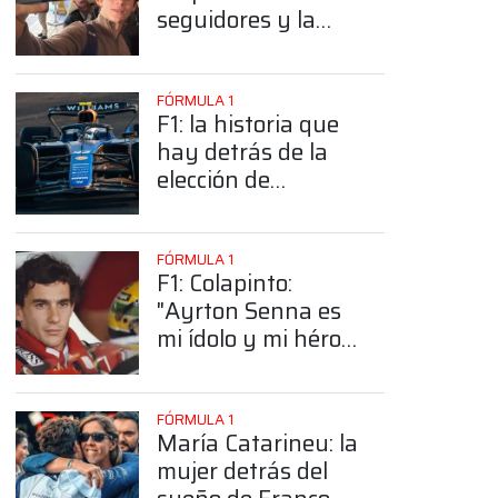
seguidores y la
sorprendente
posición de
Colapinto
FÓRMULA 1
F1: la historia que
hay detrás de la
elección de
Colapinto del
número 43
FÓRMULA 1
F1: Colapinto:
"Ayrton Senna es
mi ídolo y mi héroe
más grande"
FÓRMULA 1
María Catarineu: la
mujer detrás del