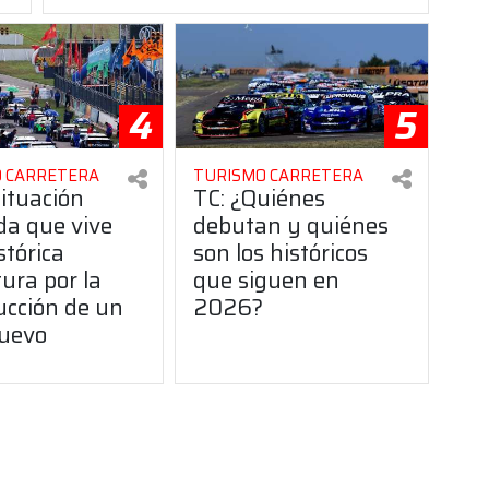
4
5
 CARRETERA
TURISMO CARRETERA
situación
TC: ¿Quiénes
da que vive
debutan y quiénes
stórica
son los históricos
ura por la
que siguen en
ucción de un
2026?
uevo