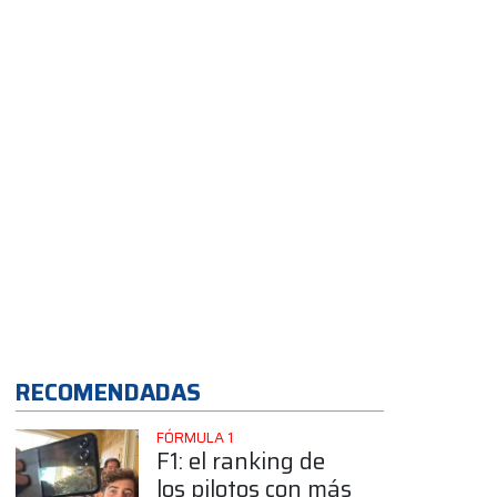
"Picó mucho mejor
y estuve lejos de
incomodarlo"
App
RECOMENDADAS
FÓRMULA 1
F1: el ranking de
los pilotos con más