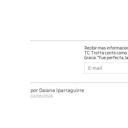
Recibir mas informacio
TC: Trotta contó como v
Gracia: "Fue perfecta, l
por
Daiana Iparraguirre
03/06/2026