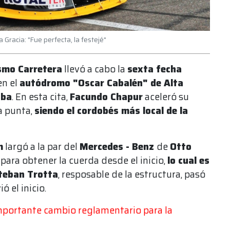
 Gracia: "Fue perfecta, la festejé"
smo Carretera
llevó a cabo la
sexta fecha
en el
autódromo "Oscar Cabalén" de Alta
oba
. En esta cita,
Facundo Chapur
aceleró su
a punta,
siendo el cordobés más local de la
m
largó a la par del
Mercedes - Benz
de
Otto
para obtener la cuerda desde el inicio,
lo cual es
teban Trotta
, resposable de la estructura, pasó
ó el inicio.
mportante cambio reglamentario para la