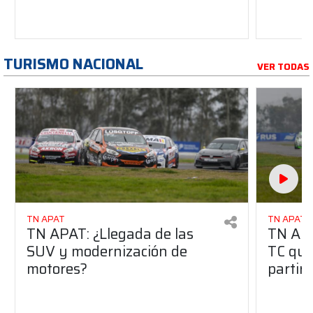
TURISMO NACIONAL
VER TODAS
TN APAT
TN APAT
TN APAT: ¿Llegada de las
TN APA
SUV y modernización de
TC que 
motores?
partir 