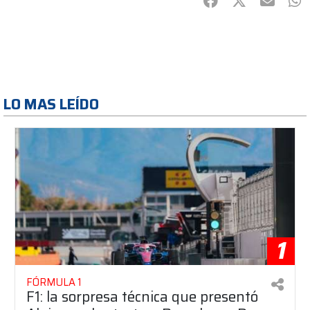
Facebook
Twitter
mail
Wh
LO MAS LEÍDO
1
FÓRMULA 1
F1: la sorpresa técnica que presentó