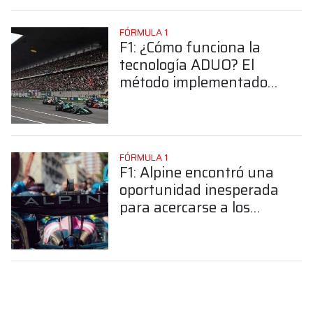
FÓRMULA 1
F1: ¿Cómo funciona la
tecnología ADUO? El
método implementado
por la FIA para evitar la
desigualdad competitiva
FÓRMULA 1
F1: Alpine encontró una
oportunidad inesperada
para acercarse a los
equipos top