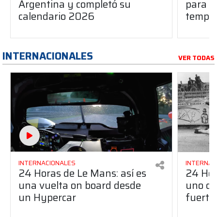
Argentina y completó su
para l
calendario 2026
tempo
INTERNACIONALES
VER TODAS
INTERNACIONALES
INTERNAC
24 Horas de Le Mans: así es
24 Hor
una vuelta on board desde
uno de
un Hypercar
fuertes