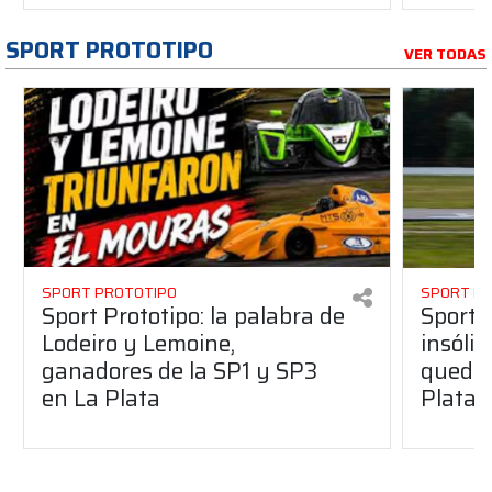
SPORT PROTOTIPO
VER TODAS
SPORT PROTOTIPO
SPORT P
Sport Prototipo: la palabra de
Sport 
Lodeiro y Lemoine,
insólit
ganadores de la SP1 y SP3
quedó 
en La Plata
Plata