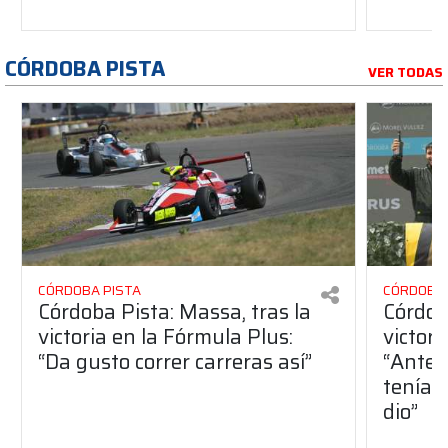
CÓRDOBA PISTA
VER TODAS
CÓRDOBA PISTA
CÓRDOBA 
Córdoba Pista: Massa, tras la
Córdob
victoria en la Fórmula Plus:
victor
“Da gusto correr carreras así”
“Antes
teníam
dio”