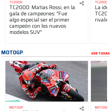
TC2000
TC2000
TC2000: Matías Rossi, en la
La ide
gala de campeones: "Fue
TC2000
algo especial ser el primer
rivalid
campeón con los nuevos
modelos SUV"
MOTOGP
VER TODAS
MOTOGP
MOTOGP