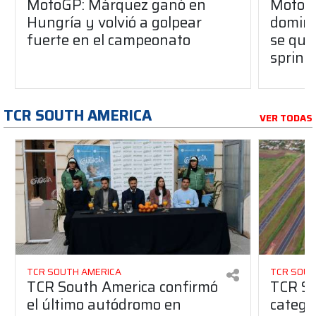
MotoGP: Márquez ganó en
MotoG
Hungría y volvió a golpear
dominó
fuerte en el campeonato
se que
sprint
TCR SOUTH AMERICA
VER TODAS
TCR SOUTH AMERICA
TCR SOUT
TCR South America confirmó
TCR So
el último autódromo en
catego