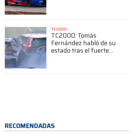
adaptarnos rápido a la
ZR-V"
TC2000
TC2000: Tomás
Fernández habló de su
estado tras el fuerte
choque con Yankelevich
en Salta
RECOMENDADAS