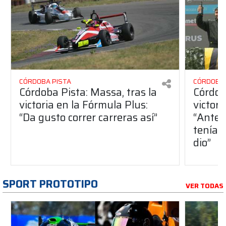
CÓRDOBA PISTA
CÓRDOBA 
Córdoba Pista: Massa, tras la
Córdob
victoria en la Fórmula Plus:
victor
“Da gusto correr carreras así”
“Antes
teníam
dio”
SPORT PROTOTIPO
VER TODAS