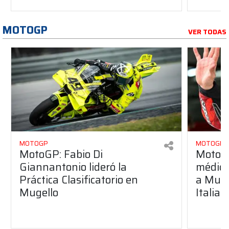
MOTOGP
VER TODAS
MOTOGP
MOTOGP
MotoGP: Fabio Di
MotoGP
Giannantonio lideró la
médica
Práctica Clasificatorio en
a Muge
Mugello
Italia