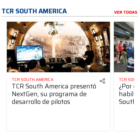
TCR SOUTH AMERICA
VER TODAS
TCR SOUTH AMERICA
TCR SOUT
TCR South America presentó
¿Por q
NextGen, su programa de
habilit
desarrollo de pilotos
South 