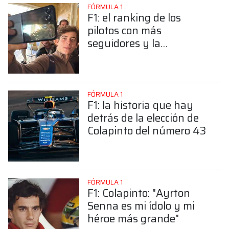
FÓRMULA 1
F1: el ranking de los
pilotos con más
seguidores y la
sorprendente posición de
Colapinto
FÓRMULA 1
F1: la historia que hay
detrás de la elección de
Colapinto del número 43
FÓRMULA 1
F1: Colapinto: "Ayrton
Senna es mi ídolo y mi
héroe más grande"