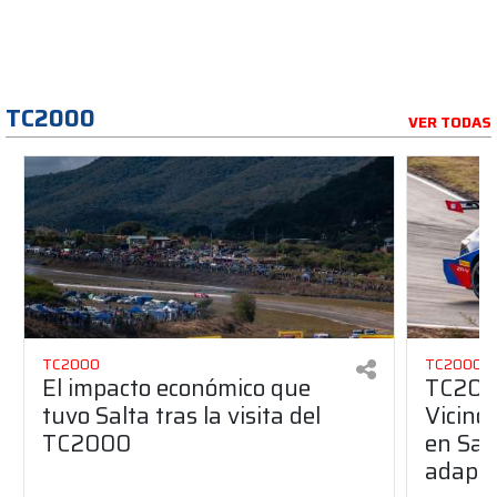
TC2000
VER TODAS
TC2000
TC2000
El impacto económico que
TC2000
tuvo Salta tras la visita del
Vicino 
TC2000
en Sal
adapta