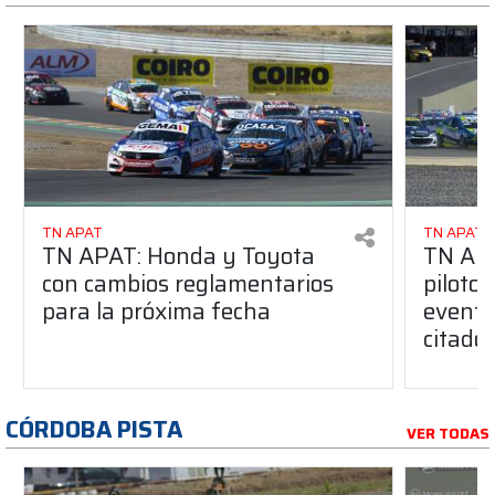
TN APAT
TN APAT
TN APAT: Honda y Toyota
TN APA
con cambios reglamentarios
piloto 
para la próxima fecha
evento
citado
CÓRDOBA PISTA
VER TODAS