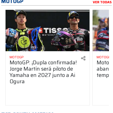
MOTOGP
VER TODAS
MOTOGP
MOTOGP
MotoGP: ¡Dupla confirmada!
MotoGP
Jorge Martín será piloto de
aband
Yamaha en 2027 junto a Ai
tempo
Ogura