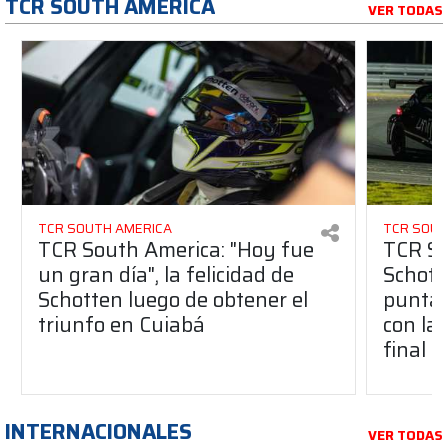
TCR SOUTH AMERICA
VER TODAS
TCR SOUTH AMERICA
TCR SOUT
TCR South America: "Hoy fue
TCR So
un gran día", la felicidad de
Schott
Schotten luego de obtener el
punta 
triunfo en Cuiabá
con la 
final
INTERNACIONALES
VER TODAS