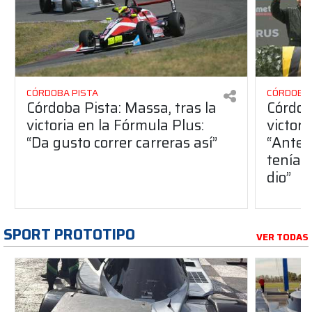
CÓRDOBA PISTA
CÓRDOBA 
Córdoba Pista: Massa, tras la
Córdob
victoria en la Fórmula Plus:
victor
“Da gusto correr carreras así”
“Antes
teníam
dio”
SPORT PROTOTIPO
VER TODAS