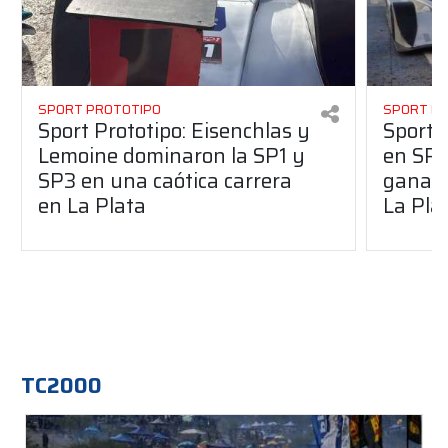
SPORT PROTOTIPO
SPORT P
Sport Prototipo: Eisenchlas y
Sport 
Lemoine dominaron la SP1 y
en SP1
SP3 en una caótica carrera
ganaro
en La Plata
La Pla
TC2000