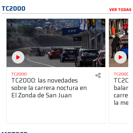
TC2000
VER TODAS
TC2000
TC2000
TC2000: las novedades
TC2000
sobre la carrera noctura en
balanc
El Zonda de San Juan
carrer
la met