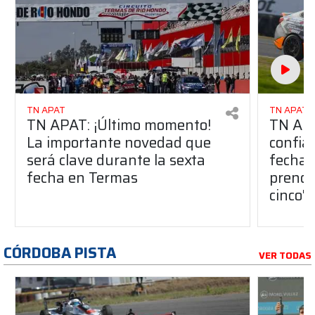
TN APAT
TN APAT
TN APAT: ¡Último momento!
TN APA
La importante novedad que
confia
será clave durante la sexta
fecha 
fecha en Termas
prendi
cinco"
CÓRDOBA PISTA
VER TODAS