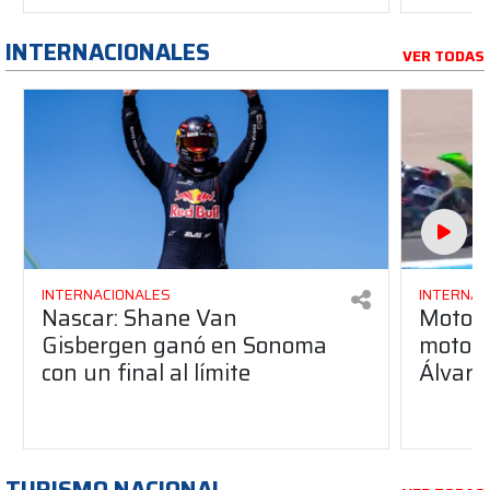
INTERNACIONALES
VER TODAS
INTERNACIONALES
INTERNAC
Nascar: Shane Van
Moto3:
Gisbergen ganó en Sonoma
moto pa
con un final al límite
Álvaro
TURISMO NACIONAL