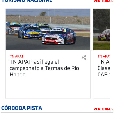
VER TODAS
TN APAT
TN APAT
TN APAT: así llega el
TN APA
campeonato a Termas de Río
Clase 
Hondo
CAF de
CÓRDOBA PISTA
VER TODAS