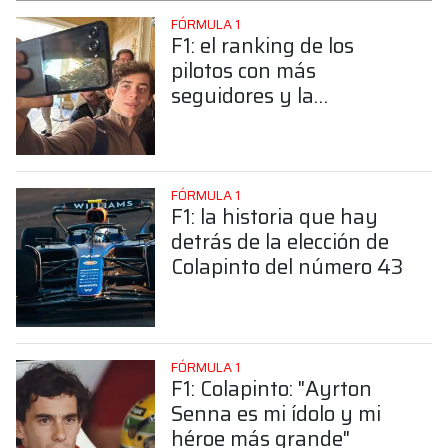
FÓRMULA 1
F1: el ranking de los
pilotos con más
seguidores y la
sorprendente posición de
Colapinto
FÓRMULA 1
F1: la historia que hay
detrás de la elección de
Colapinto del número 43
FÓRMULA 1
F1: Colapinto: "Ayrton
Senna es mi ídolo y mi
héroe más grande"