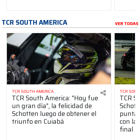
TCR SOUTH AMERICA
VER TODAS
TCR SOUTH AMERICA
TCR SOUT
TCR South America: "Hoy fue
TCR So
un gran día", la felicidad de
Schott
Schotten luego de obtener el
punta 
triunfo en Cuiabá
con la 
final