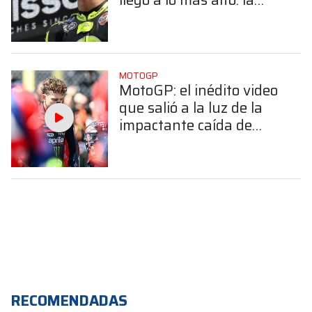
historia de Ai Ogura, el
piloto que devolvió a
Japón al primer escalón
del podio
MOTOGP
MotoGP: el inédito video
que salió a la luz de la
impactante caída de
Bezzecchi en Assen
RECOMENDADAS