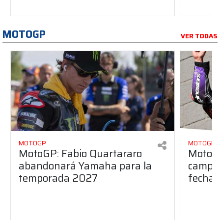
MOTOGP
VER TODAS
MOTOGP
MOTOGP
MotoGP: Fabio Quartararo
MotoGP
abandonará Yamaha para la
campeo
temporada 2027
fecha 