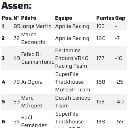
Assen:
Pos.
N°
Piloto
Equipo
Puntos
Gap
1
89
Jorge Martín
Aprilia Racing
193
-
Marco
2
72
Aprilia Racing
186
-7
Bezzecchi
Pertamina
Fabio Di
3
49
Enduro VR46
177
-16
Giannantonio
Racing Team
SuperFile
4
79
Ai Ogura
Trackhouse
168
-25
MotoGP Team
Marc
Ducati Lenovo
5
93
153
-40
Márquez
Team
SuperFile
Raúl
6
25
Trackhouse
138
-55
Fernández