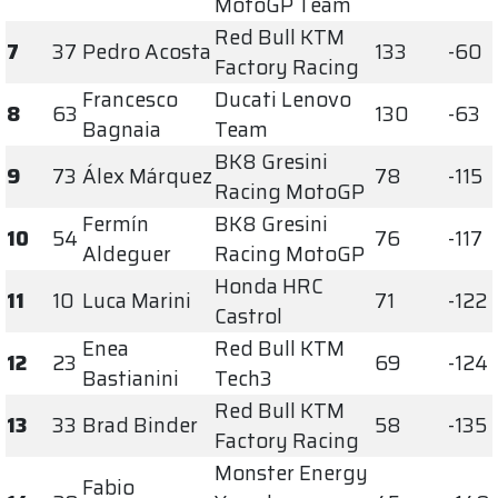
MotoGP Team
Red Bull KTM
7
37
Pedro Acosta
133
-60
Factory Racing
Francesco
Ducati Lenovo
8
63
130
-63
Bagnaia
Team
BK8 Gresini
9
73
Álex Márquez
78
-115
Racing MotoGP
Fermín
BK8 Gresini
10
54
76
-117
Aldeguer
Racing MotoGP
Honda HRC
11
10
Luca Marini
71
-122
Castrol
Enea
Red Bull KTM
12
23
69
-124
Bastianini
Tech3
Red Bull KTM
13
33
Brad Binder
58
-135
Factory Racing
Monster Energy
Fabio