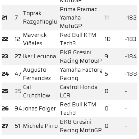
MotoGP
Prima Pramac
Toprak
21
7
Yamaha
11
-182
Razgatlıoğlu
MotoGP
Maverick
Red Bull KTM
22
12
10
-183
Viñales
Tech3
BK8 Gresini
23
27
Iker Lecuona
9
-184
Racing MotoGP
Augusto
Yamaha Factory
24
47
5
-188
Fernández
Racing
Cal
Castrol Honda
25
35
0
-
Crutchlow
LCR
Red Bull KTM
26
94
Jonas Folger
0
-
Tech3
BK8 Gresini
27
51
Michele Pirro
0
-
Racing MotoGP