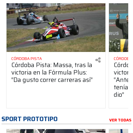
CÓRDOBA PISTA
CÓRDOBA 
Córdoba Pista: Massa, tras la
Córdob
victoria en la Fórmula Plus:
victor
“Da gusto correr carreras así”
“Antes
teníam
dio”
SPORT PROTOTIPO
VER TODAS