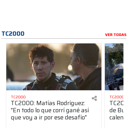
TC2000
VER TODAS
TC2000
TC2000
TC2000: Matías Rodríguez:
TC2000
"En todo lo que corrí gané así
de Bue
que voy a ir por ese desafío"
calend