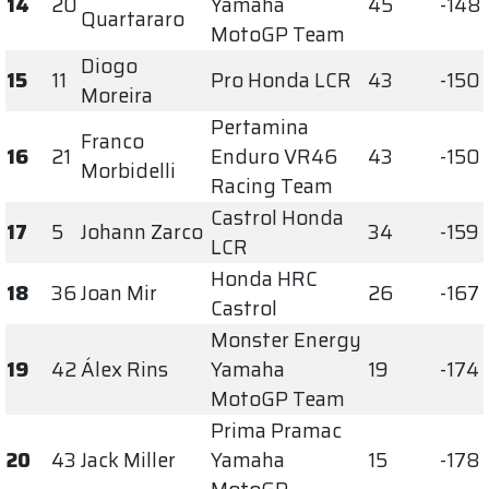
14
20
Yamaha
45
-148
Quartararo
MotoGP Team
Diogo
15
11
Pro Honda LCR
43
-150
Moreira
Pertamina
Franco
16
21
Enduro VR46
43
-150
Morbidelli
Racing Team
Castrol Honda
17
5
Johann Zarco
34
-159
LCR
Honda HRC
18
36
Joan Mir
26
-167
Castrol
Monster Energy
19
42
Álex Rins
Yamaha
19
-174
MotoGP Team
Prima Pramac
20
43
Jack Miller
Yamaha
15
-178