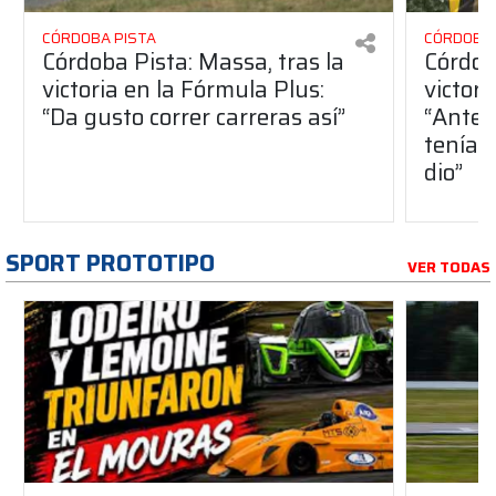
CÓRDOBA PISTA
CÓRDOBA 
Córdoba Pista: Massa, tras la
Córdob
victoria en la Fórmula Plus:
victor
“Da gusto correr carreras así”
“Antes
teníam
dio”
SPORT PROTOTIPO
VER TODAS