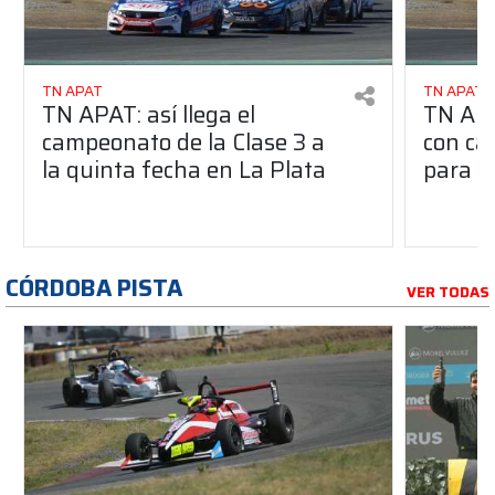
TN APAT
TN APAT
TN APAT: así llega el
TN APA
campeonato de la Clase 3 a
con ca
la quinta fecha en La Plata
para l
CÓRDOBA PISTA
VER TODAS