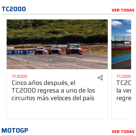
TC2000
VER TODAS
TC2000
TC2000
Cinco años después, el
TC2000
TC2000 regresa a uno de los
la ven
circuitos más veloces del país
regres
MOTOGP
VER TODAS