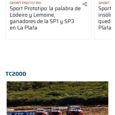
SPORT PROTOTIPO
SPORT P
Sport Prototipo: la palabra de
Sport 
Lodeiro y Lemoine,
insólit
ganadores de la SP1 y SP3
quedó 
en La Plata
Plata
TC2000