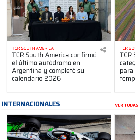
TCR SOUTH AMERICA
TCR SOUT
TCR South America confirmó
TCR So
el último autódromo en
catego
Argentina y completó su
para l
calendario 2026
tempo
INTERNACIONALES
VER TODAS