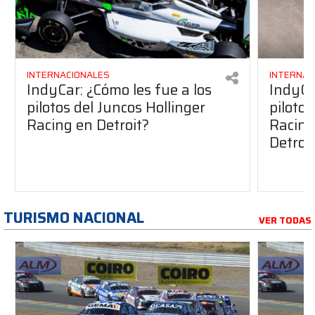
INTERNACIONALES
INTERNAC
IndyCar: ¿Cómo les fue a los
IndyCa
pilotos del Juncos Hollinger
pilotos
Racing en Detroit?
Racing 
Detroi
TURISMO NACIONAL
VER TODAS