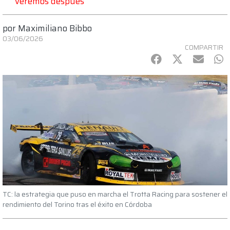
veremos después"
por
Maximiliano Bibbo
03/06/2026
COMPARTIR
Facebook
Twitter
mail
Wh
TC: la estrategia que puso en marcha el Trotta Racing para sostener el
rendimiento del Torino tras el éxito en Córdoba