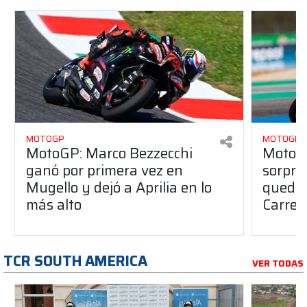
MOTOGP
MOTOGP
MotoGP: Marco Bezzecchi
MotoG
ganó por primera vez en
sorpre
Mugello y dejó a Aprilia en lo
quedó 
más alto
Carrer
TCR SOUTH AMERICA
VER TODAS