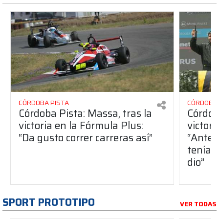
CÓRDOBA PISTA
CÓRDOBA 
Córdoba Pista: Massa, tras la
Córdob
victoria en la Fórmula Plus:
victor
“Da gusto correr carreras así”
“Antes
teníam
dio”
SPORT PROTOTIPO
VER TODAS