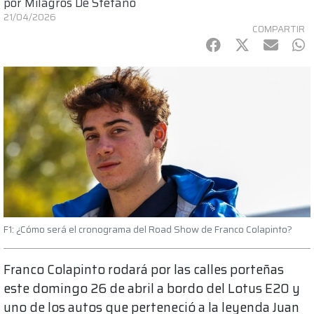
por
Milagros De Stefano
21/04/2026
COMPARTIR
Facebook
Twitter
mail
Wh
F1: ¿Cómo será el cronograma del Road Show de Franco Colapinto?
Franco Colapinto rodará por las calles porteñas
este domingo 26 de abril a bordo del Lotus E20 y
uno de los autos que perteneció a la leyenda Juan