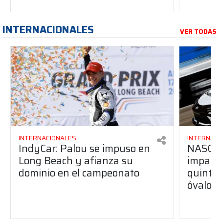
INTERNACIONALES
VER TODAS
INTERNACIONALES
INTERNAC
IndyCar: Palou se impuso en
NASCA
Long Beach y afianza su
impara
dominio en el campeonato
quinta 
óvalo 