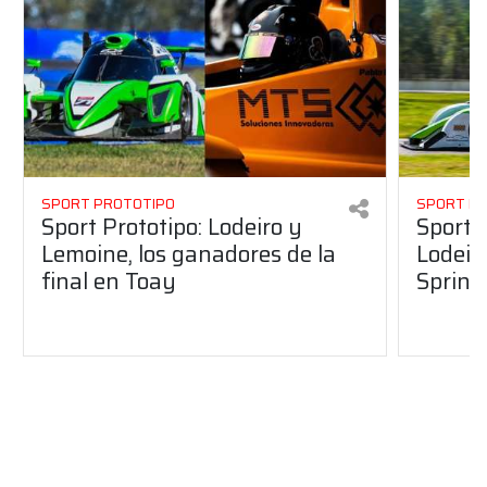
SPORT PROTOTIPO
SPORT P
Sport Prototipo: Lodeiro y
Sport 
Lemoine, los ganadores de la
Lodeir
final en Toay
Sprint