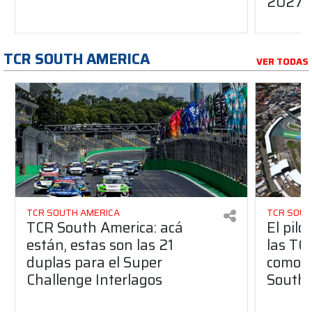
2027
TCR SOUTH AMERICA
VER TODAS
TCR SOUTH AMERICA
TCR SOUT
TCR South America: acá
El pilo
están, estas son las 21
las TC
duplas para el Super
como i
Challenge Interlagos
South 