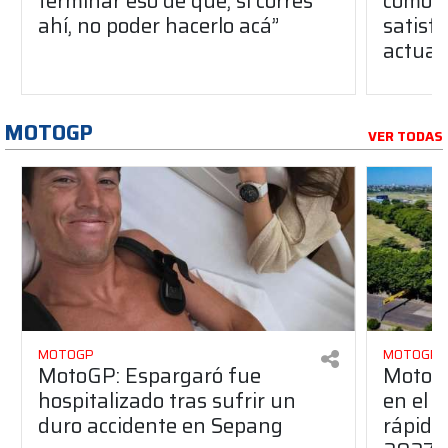
terminar eso de que, si corres
como u
ahí, no poder hacerlo acá”
satisfa
actual
MOTOGP
VER TODAS
MOTOGP
MOTOGP
MotoGP: Espargaró fue
MotoGP
hospitalizado tras sufrir un
en el G
duro accidente en Sepang
rápido