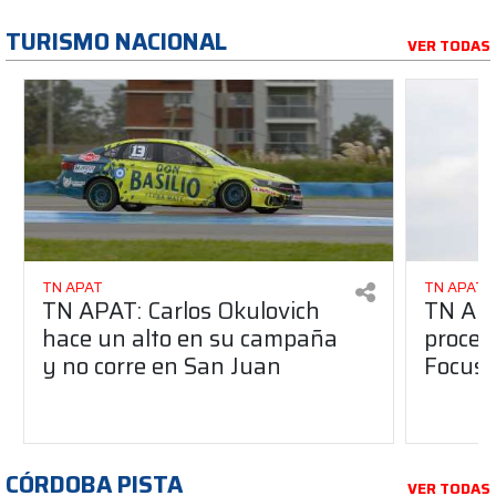
TURISMO NACIONAL
VER TODAS
TN APAT
TN APAT
TN APAT: Carlos Okulovich
TN APA
hace un alto en su campaña
proces
y no corre en San Juan
Focus 
CÓRDOBA PISTA
VER TODAS