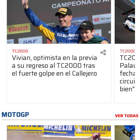
TC2000
TC2000
Vivian, optimista en la previa
TC2000
a su regreso al TC2000 tras
Palau 
el fuerte golpe en el Callejero
fecha 
circui
bien"
MOTOGP
VER TODAS