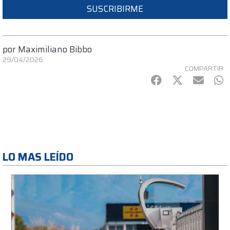
SUSCRIBIRME
por
Maximiliano Bibbo
29/04/2026
COMPARTIR
Facebook
Twitter
mail
Wh
LO MAS LEÍDO