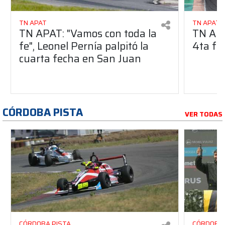
TN APAT
TN APAT
TN APAT: "Vamos con toda la
TN APA
fe", Leonel Pernía palpitó la
4ta fe
cuarta fecha en San Juan
CÓRDOBA PISTA
VER TODAS
CÓRDOBA PISTA
CÓRDOBA 