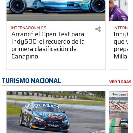
INTERNACIONALES
INTERNAC
Arrancó el Open Test para
IndyCar
Indy500: el recuerdo de la
que vi
primera clasificación de
prepar
Canapino
Millas
TURISMO NACIONAL
VER TODAS