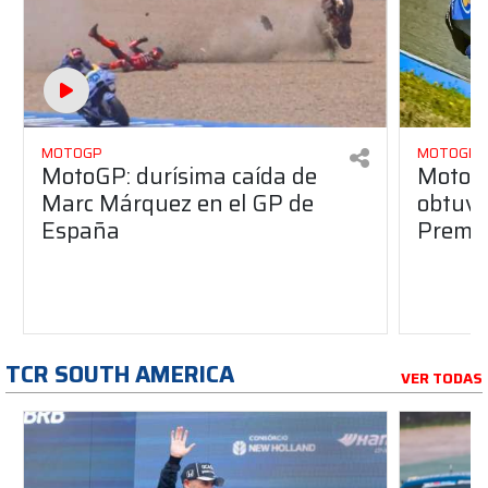
MOTOGP
MOTOGP
MotoGP: durísima caída de
MotoG
Marc Márquez en el GP de
obtuvo 
España
Premio
TCR SOUTH AMERICA
VER TODAS