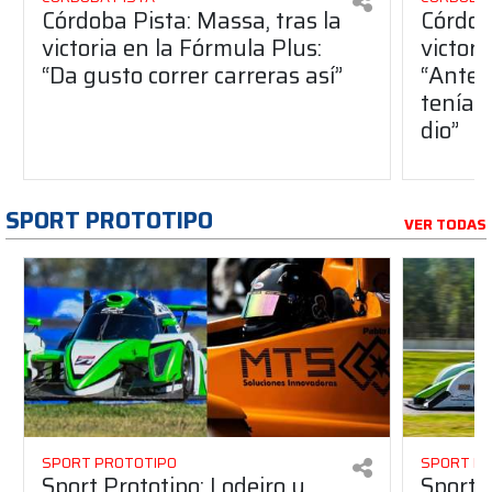
Córdoba Pista: Massa, tras la
Córdob
victoria en la Fórmula Plus:
victor
“Da gusto correr carreras así”
“Antes
teníam
dio”
SPORT PROTOTIPO
VER TODAS
SPORT PROTOTIPO
SPORT P
Sport Prototipo: Lodeiro y
Sport 