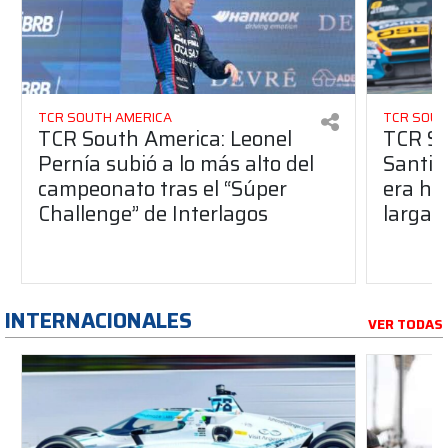
TCR SOUTH AMERICA
TCR SOUT
TCR South America: Leonel
TCR So
Pernía subió a lo más alto del
Santia
campeonato tras el “Súper
era ha
Challenge” de Interlagos
largad
INTERNACIONALES
VER TODAS