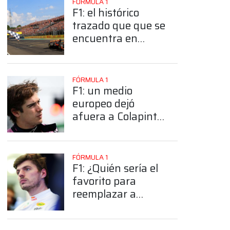
FÓRMULA 1
F1: el histórico
trazado que que se
encuentra en
remodelación y
apunta renovar su
Gran Premio a
FÓRMULA 1
largo plazo
F1: un medio
europeo dejó
afuera a Colapinto
en su proyección
para 2027
FÓRMULA 1
F1: ¿Quién sería el
favorito para
reemplazar a
Verstappen si
decide irse de Red