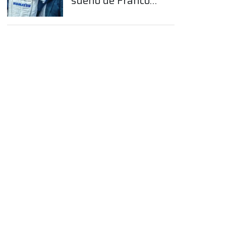
sueño de Franco
Colapinto en la
Fórmula 1