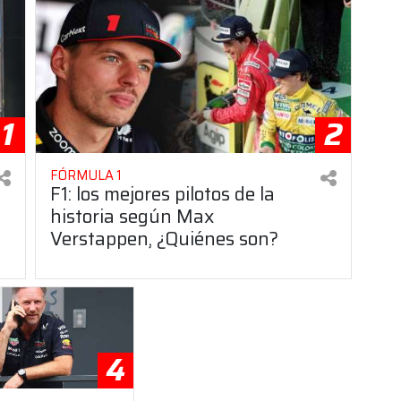
1
2
FÓRMULA 1
F1: los mejores pilotos de la
historia según Max
Verstappen, ¿Quiénes son?
4