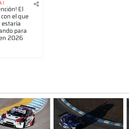
 1
ención! El
 con el que
 estaría
ando para
 en 2026