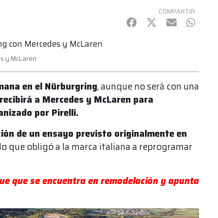
COMPARTIR
Facebook
Twitter
mail
Whats
es y McLaren
mana en el Nürburgring
, aunque no será con una
recibirá a Mercedes y McLaren para
nizado por Pirelli.
ción de un ensayo previsto originalmente en
, lo que obligó a la marca italiana a reprogramar
 que que se encuentra en remodelación y apunta