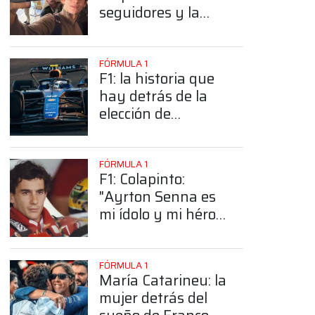
seguidores y la
sorprendente
posición de
Colapinto
FÓRMULA 1
F1: la historia que
hay detrás de la
elección de
Colapinto del
número 43
FÓRMULA 1
F1: Colapinto:
"Ayrton Senna es
mi ídolo y mi héroe
más grande"
FÓRMULA 1
María Catarineu: la
mujer detrás del