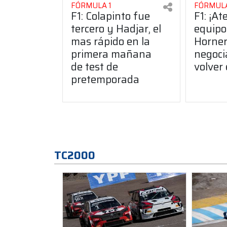
FÓRMULA 1
FÓRMULA
F1: Colapinto fue
F1: ¡At
tercero y Hadjar, el
equipo
mas rápido en la
Horner
primera mañana
negoci
de test de
volver
pretemporada
TC2000