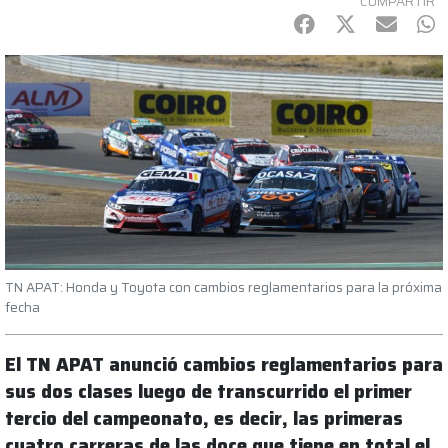
COMPARTIR
Facebook
Twitter
mail
Wh
TN APAT: Honda y Toyota con cambios reglamentarios para la próxima
fecha
El TN APAT anunció cambios reglamentarios para
sus dos clases luego de transcurrido el primer
tercio del campeonato, es decir, las primeras
cuatro carreras de las doce que tiene en total el