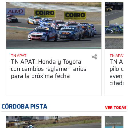
TN APAT
TN APAT
TN APAT: Honda y Toyota
TN APA
con cambios reglamentarios
piloto 
para la próxima fecha
evento
citado
CÓRDOBA PISTA
VER TODAS