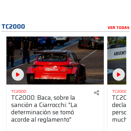
TC2000
VER TODAS
TC2000
TC2000
TC2000: Baca, sobre la
TC2000
sanción a Ciarrocchi: "La
declar
determinación se tomó
person
acorde al reglamento"
muchí