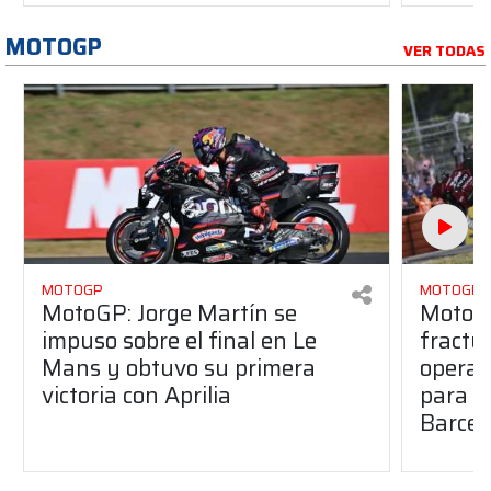
MOTOGP
VER TODAS
MOTOGP
MOTOGP
MotoGP: Jorge Martín se
MotoG
impuso sobre el final en Le
fractur
Mans y obtuvo su primera
operad
victoria con Aprilia
para e
Barcel