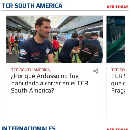
TCR SOUTH AMERICA
VER TODAS
TCR SOUTH AMERICA
TCR SOUT
¿Por qué Ardusso no fue
TCR So
habilitado a correr en el TCR
que dej
South America?
Fraga 
INTERNACIONALES
VER TODAS