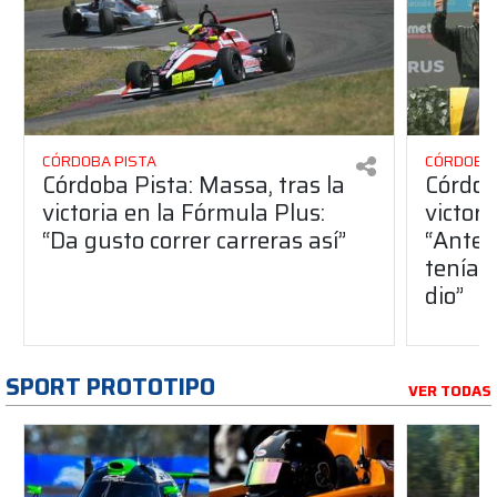
CÓRDOBA PISTA
CÓRDOBA 
Córdoba Pista: Massa, tras la
Córdob
victoria en la Fórmula Plus:
victor
“Da gusto correr carreras así”
“Antes
teníam
dio”
SPORT PROTOTIPO
VER TODAS