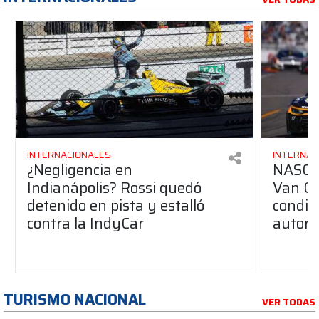
INTERNACIONALES
INTERNAC
¿Negligencia en
NASCAR
Indianápolis? Rossi quedó
Van Gi
detenido en pista y estalló
condic
contra la IndyCar
autori
TURISMO NACIONAL
VER TODAS