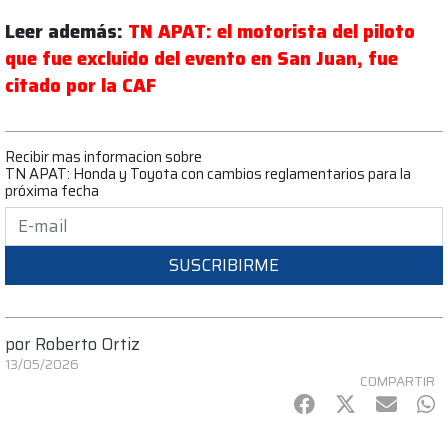
Leer además:
TN APAT: el motorista del piloto
que fue excluido del evento en San Juan, fue
citado por la CAF
Recibir mas informacion sobre
TN APAT: Honda y Toyota con cambios reglamentarios para la
próxima fecha
SUSCRIBIRME
por
Roberto Ortiz
13/05/2026
COMPARTIR
Facebook
Twitter
mail
Wh