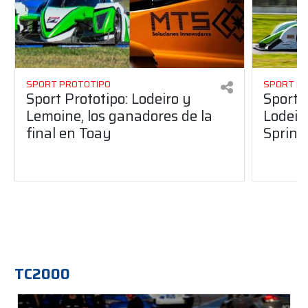
SPORT PROTOTIPO
SPORT P
Sport Prototipo: Lodeiro y
Sport 
Lemoine, los ganadores de la
Lodeir
final en Toay
Sprint
TC2000