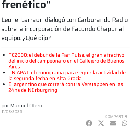
frenético"
Leonel Larrauri dialogó con Carburando Radio
sobre la incorporación de Facundo Chapur al
equipo. ¿Qué dijo?
TC2000: el debut de la Fiat Pulse, el gran atractivo
del inicio del campeonato en el Callejero de Buenos
Aires
TN APAT: el cronograma para seguir la actividad de
la segunda fecha en Alta Gracia
El argentino que correrá contra Verstappen en las
24hs de Nürburgring
por
Manuel Otero
11/03/2026
COMPARTIR
Facebook
Twitter
mail
Wh