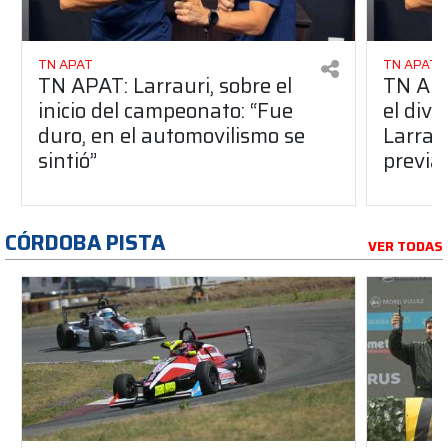
TN APAT
TN APAT
TN APAT: Larrauri, sobre el
TN APA
inicio del campeonato: “Fue
el div
duro, en el automovilismo se
Larrau
sintió”
previa
CÓRDOBA PISTA
VER TODAS