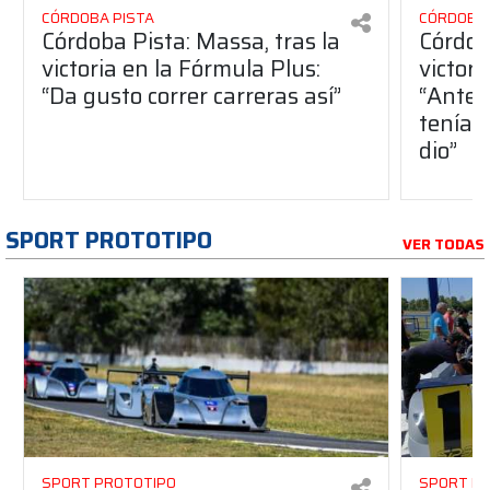
CÓRDOBA PISTA
CÓRDOBA 
Córdoba Pista: Massa, tras la
Córdob
victoria en la Fórmula Plus:
victor
“Da gusto correr carreras así”
“Antes
teníam
dio”
SPORT PROTOTIPO
VER TODAS
SPORT PROTOTIPO
SPORT P