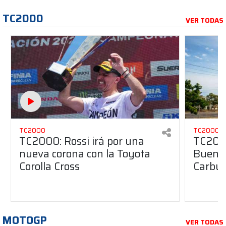
TC2000
VER TODAS
TC2000
TC2000
TC2000: Rossi irá por una
TC2000
nueva corona con la Toyota
Buenos
Corolla Cross
Carbur
MOTOGP
VER TODAS