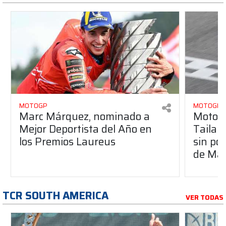
MOTOGP
MOTOGP
Marc Márquez, nominado a
MotoGP
Mejor Deportista del Año en
Tailan
los Premios Laureus
sin po
de Má
TCR SOUTH AMERICA
VER TODAS