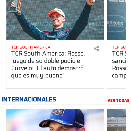
TCR SOUTH AMERICA
TCR SOUT
TCR South América: Rosso,
TCR So
luego de su doble podio en
sanció
Curvelo: “El auto demostró
Rosso 
que es muy bueno”
campe
INTERNACIONALES
VER TODAS