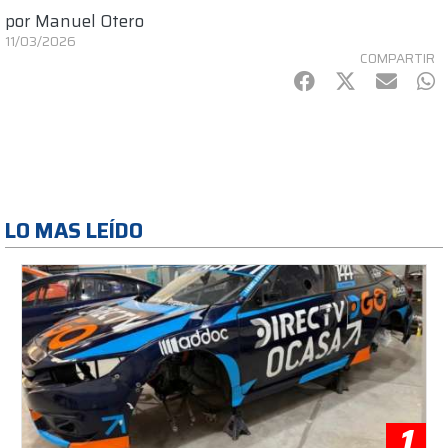
por
Manuel Otero
11/03/2026
COMPARTIR
Facebook
Twitter
mail
Wh
LO MAS LEÍDO
1