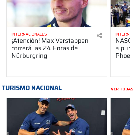
INTERNACIONALES
INTERNAC
¡Atención! Max Verstappen
NASCA
correrá las 24 Horas de
a pura
Nürburgring
Phoen
TURISMO NACIONAL
VER TODAS