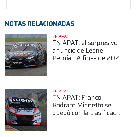
NOTAS RELACIONADAS
TN APAT
TN APAT: el sorpresivo
anuncio de Leonel
Pernía: "A fines de 2028
me retiro"
TN APAT
TN APAT: Franco
Bodrato Mionetto se
quedó con la clasificación
de la Clase 2 en San
Juan