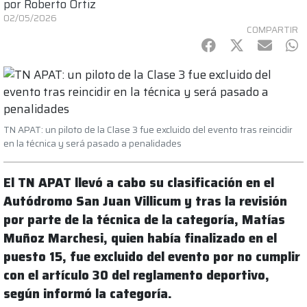
por
Roberto Ortiz
02/05/2026
COMPARTIR
Facebook
Twitter
mail
Wh
TN APAT: un piloto de la Clase 3 fue excluido del evento tras reincidir
en la técnica y será pasado a penalidades
El TN APAT llevó a cabo su clasificación en el
Autódromo San Juan Villicum y tras la revisión
por parte de la técnica de la categoría, Matías
Muñoz Marchesi, quien había finalizado en el
puesto 15, fue excluido del evento por no cumplir
con el artículo 30 del reglamento deportivo,
según informó la categoría.