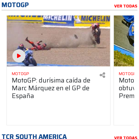
MOTOGP
VER TODAS
MOTOGP
MOTOGP
MotoGP: durísima caída de
MotoG
Marc Márquez en el GP de
obtuvo 
España
Premio
TCR SOUTH AMERICA
VER TODAS