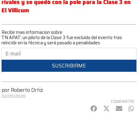
rivales y se quedó con la pole para la Clase 3 en
El Villicum
Recibir mas informacion sobre
TN APAT: un piloto de la Clase 3 fue excluido del evento tras
reincidir en la técnica y será pasado a penalidades
SUSCRIBIRME
por
Roberto Ortiz
02/05/2026
COMPARTIR
Facebook
Twitter
mail
Wh