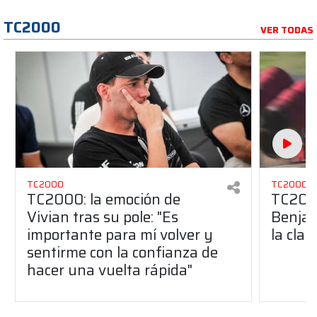
TC2000
VER TODAS
TC2000
TC2000
TC2000: la emoción de
TC2000
Vivian tras su pole: "Es
Benjam
importante para mí volver y
la clas
sentirme con la confianza de
hacer una vuelta rápida"