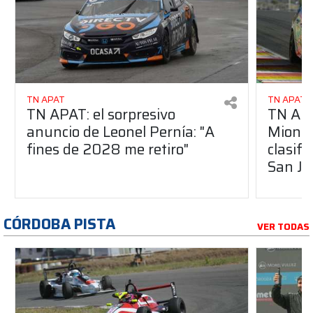
TN APAT
TN APAT
TN APAT: el sorpresivo
TN APA
anuncio de Leonel Pernía: "A
Mionet
fines de 2028 me retiro"
clasifi
San J
CÓRDOBA PISTA
VER TODAS