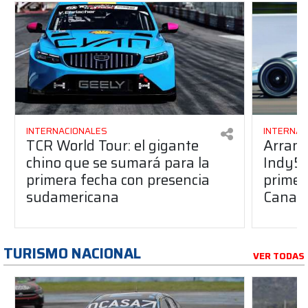
INTERNACIONALES
INTERNAC
TCR World Tour: el gigante
Arranc
chino que se sumará para la
Indy50
primera fecha con presencia
primera
sudamericana
Canap
TURISMO NACIONAL
VER TODAS