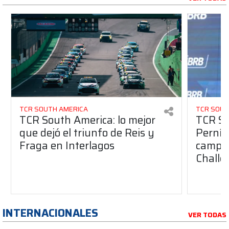
TCR SOUTH AMERICA
TCR SOUT
TCR South America: lo mejor
TCR So
que dejó el triunfo de Reis y
Pernía 
Fraga en Interlagos
campeo
Challe
INTERNACIONALES
VER TODAS