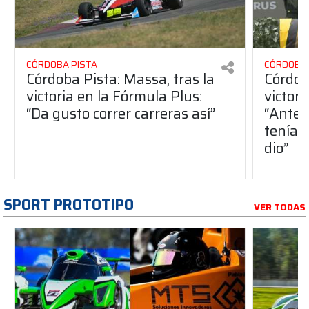
CÓRDOBA PISTA
CÓRDOBA 
Córdoba Pista: Massa, tras la
Córdob
victoria en la Fórmula Plus:
victor
“Da gusto correr carreras así”
“Antes
teníam
dio”
SPORT PROTOTIPO
VER TODAS