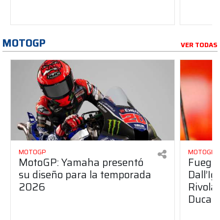
MOTOGP
VER TODAS
MOTOGP
MOTOGP
MotoGP: Yamaha presentó
Fuego 
su diseño para la temporada
Dall’I
2026
Rivola
Ducati