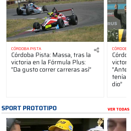
CÓRDOBA PISTA
CÓRDOBA 
Córdoba Pista: Massa, tras la
Córdob
victoria en la Fórmula Plus:
victor
“Da gusto correr carreras así”
“Antes
teníam
dio”
SPORT PROTOTIPO
VER TODAS