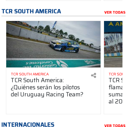
TCR SOUTH AMERICA
VER TODAS
TCR SOUTH AMERICA
TCR SOUT
TCR South America:
TCR So
¿Quiénes serán los pilotos
flaman
del Uruguay Racing Team?
suma a
al 20
INTERNACIONALES
VER TODAS