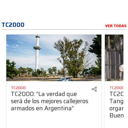
TC2000
VER TODAS
TC2000
TC2000
TC2000: “La verdad que
TC2000
será de los mejores callejeros
Tango 
armados en Argentina”
organiz
Buenos