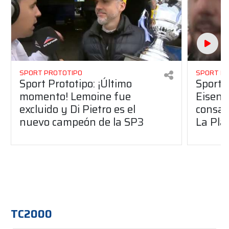
SPORT PROTOTIPO
SPORT P
Sport Prototipo: ¡Último
Sport P
momento! Lemoine fue
Eisenc
excluido y Di Pietro es el
consag
nuevo campeón de la SP3
La Pla
TC2000