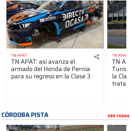
TN APAT
TN APAT
TN APAT: así avanza el
TN APA
armado del Honda de Pernía
Turism
para su regreso en la Clase 3
la Clas
trata?
CÓRDOBA PISTA
VER TODAS