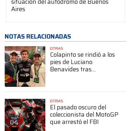
situación del autódromo de Buenos
Aires
NOTAS RELACIONADAS
OTRAS
Colapinto se rindió a los
pies de Luciano
Benavides tras
consagrarse en el Dakar:
“Demostró la garra
argentina”
OTRAS
El pasado oscuro del
coleccionista del MotoGP
que arrestó el FBI