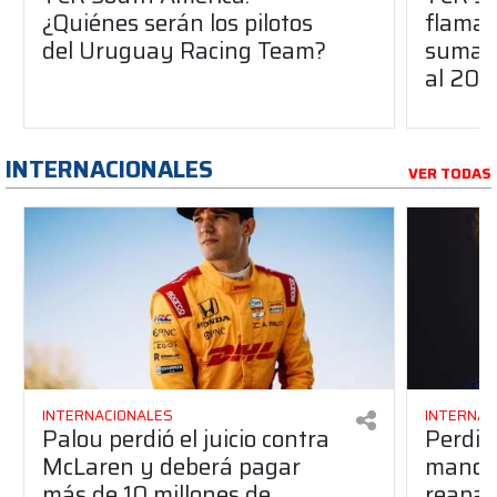
¿Quiénes serán los pilotos
flaman
del Uruguay Racing Team?
suma a
al 20
INTERNACIONALES
VER TODAS
INTERNACIONALES
INTERNAC
Palou perdió el juicio contra
Perdió
McLaren y deberá pagar
manos 
más de 10 millones de
reapar