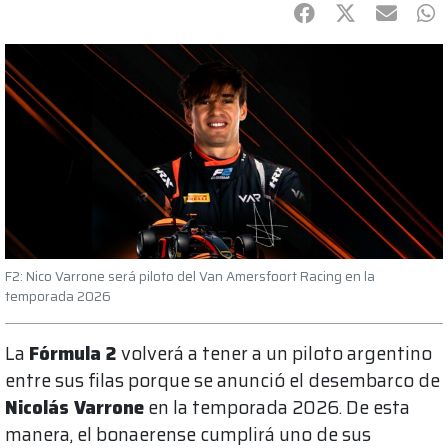
Facebook
Twitter
mail
Wh
F2: Nico Varrone será piloto del Van Amersfoort Racing en la
temporada 2026
La
Fórmula 2
volverá a tener a un piloto argentino
entre sus filas porque se anunció el desembarco de
Nicolás Varrone
en la temporada 2026. De esta
manera, el bonaerense cumplirá uno de sus