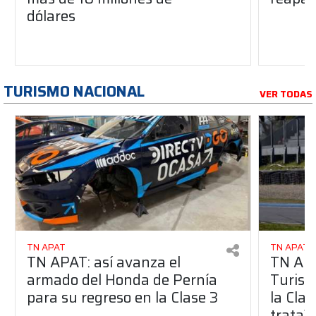
dólares
TURISMO NACIONAL
VER TODAS
TN APAT
TN APAT
TN APAT: así avanza el
TN APA
armado del Honda de Pernía
Turism
para su regreso en la Clase 3
la Clas
trata?