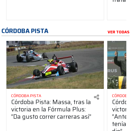
CÓRDOBA PISTA
VER TODAS
CÓRDOBA PISTA
CÓRDOBA 
Córdoba Pista: Massa, tras la
Córdob
victoria en la Fórmula Plus:
victor
“Da gusto correr carreras así”
“Antes
teníam