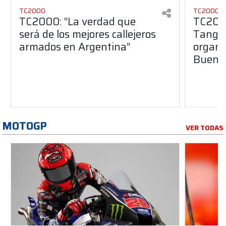
TC2000
TC2000
TC2000: “La verdad que
TC2000
será de los mejores callejeros
Tango 
armados en Argentina”
organiz
Buenos
MOTOGP
VER TODAS