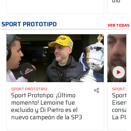
dio”
SPORT PROTOTIPO
VER TODAS
SPORT PROTOTIPO
SPORT P
Sport Prototipo: ¡Último
Sport P
momento! Lemoine fue
Eisenc
excluido y Di Pietro es el
consag
nuevo campeón de la SP3
La Pla