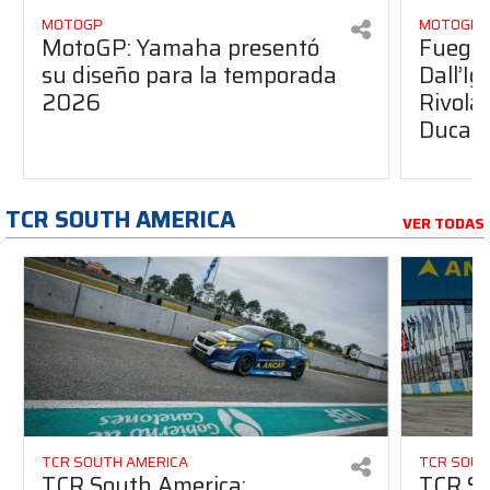
MOTOGP
MOTOGP
MotoGP: Yamaha presentó
Fuego 
su diseño para la temporada
Dall’I
2026
Rivola
Ducati
TCR SOUTH AMERICA
VER TODAS
TCR SOUTH AMERICA
TCR SOUT
TCR South America:
TCR So