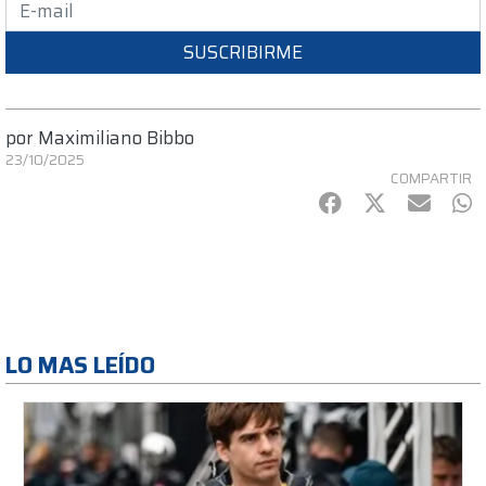
SUSCRIBIRME
por
Maximiliano Bibbo
23/10/2025
COMPARTIR
Facebook
Twitter
mail
Wh
LO MAS LEÍDO