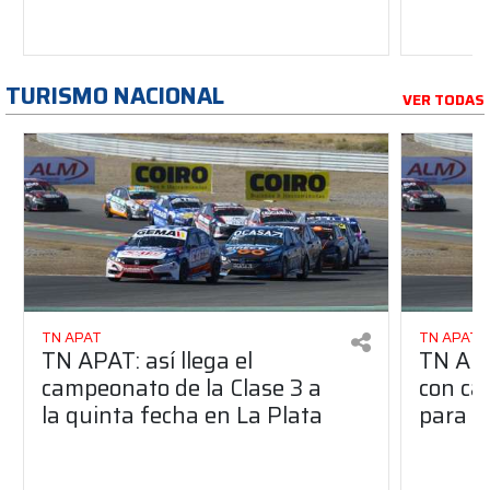
TURISMO NACIONAL
VER TODAS
TN APAT
TN APAT
TN APAT: así llega el
TN APA
campeonato de la Clase 3 a
con ca
la quinta fecha en La Plata
para l