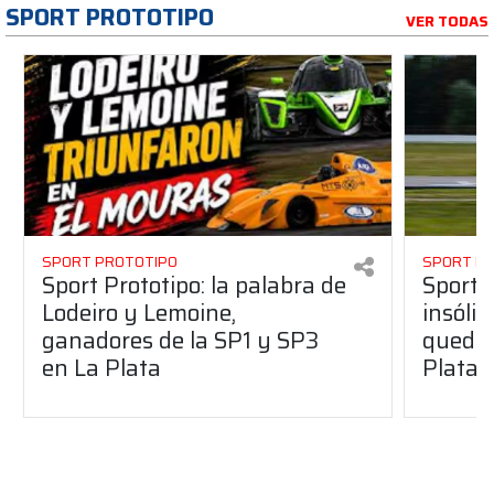
SPORT PROTOTIPO
VER TODAS
SPORT PROTOTIPO
SPORT P
Sport Prototipo: la palabra de
Sport 
Lodeiro y Lemoine,
insólit
ganadores de la SP1 y SP3
quedó 
en La Plata
Plata