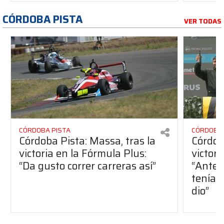
CÓRDOBA PISTA
VER TODAS
CÓRDOBA PISTA
CÓRDOBA 
Córdoba Pista: Massa, tras la
Córdob
victoria en la Fórmula Plus:
victor
“Da gusto correr carreras así”
“Antes
teníam
dio”