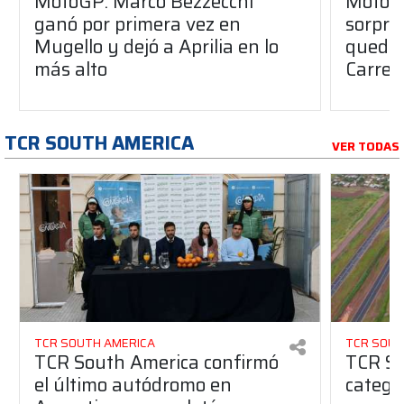
MotoGP: Marco Bezzecchi
MotoG
ganó por primera vez en
sorpre
Mugello y dejó a Aprilia en lo
quedó 
más alto
Carrer
TCR SOUTH AMERICA
VER TODAS
TCR SOUTH AMERICA
TCR SOUT
TCR South America confirmó
TCR So
el último autódromo en
catego