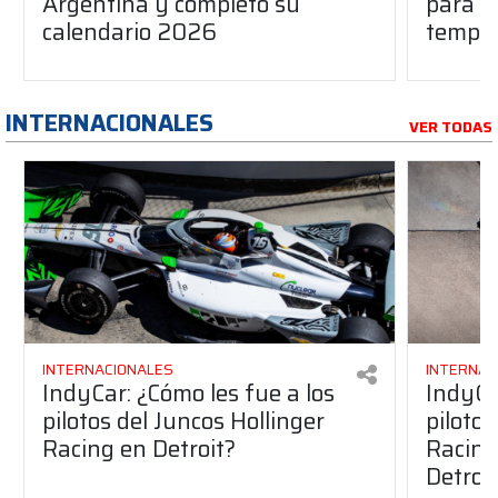
Argentina y completó su
para l
calendario 2026
tempo
INTERNACIONALES
VER TODAS
INTERNACIONALES
INTERNAC
IndyCar: ¿Cómo les fue a los
IndyCa
pilotos del Juncos Hollinger
pilotos
Racing en Detroit?
Racing 
Detroi