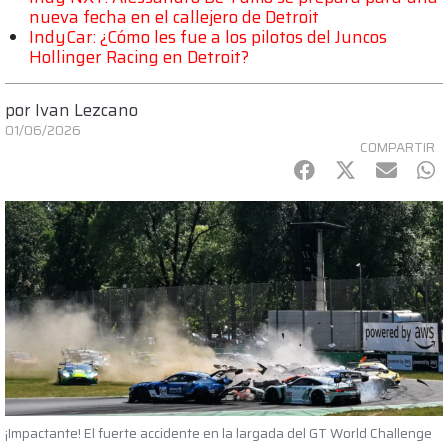
nueva fecha en el callejero de Detroit
IndyCar: ¿Cómo les fue a los pilotos del Juncos
Hollinger Racing en Detroit?
por
Ivan Lezcano
01/06/2026
COMPARTIR
Facebook
Twitter
mail
Wh
¡Impactante! El fuerte accidente en la largada del GT World Challenge