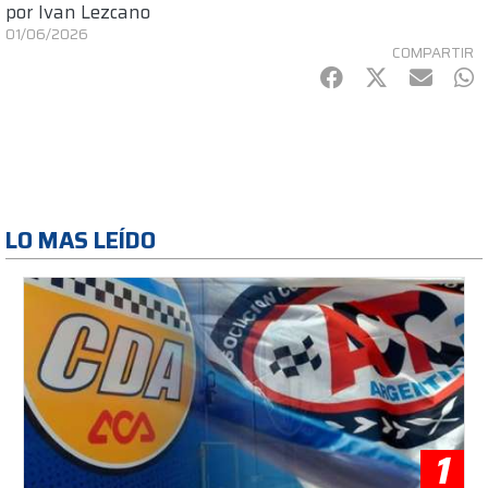
por
Ivan Lezcano
01/06/2026
COMPARTIR
Facebook
Twitter
mail
Wh
LO MAS LEÍDO
1