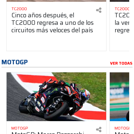
TC2000
TC2000
Cinco años después, el
TC2000
TC2000 regresa a uno de los
la ven
circuitos más veloces del país
regres
MOTOGP
VER TODAS
MOTOGP
MOTOGP