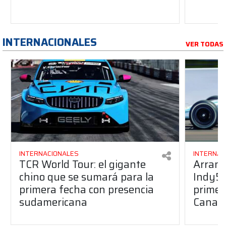
INTERNACIONALES
VER TODAS
INTERNACIONALES
INTERNAC
TCR World Tour: el gigante
Arranc
chino que se sumará para la
Indy50
primera fecha con presencia
primera
sudamericana
Canap