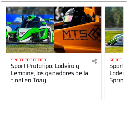
SPORT PROTOTIPO
SPORT P
Sport Prototipo: Lodeiro y
Sport 
Lemoine, los ganadores de la
Lodeir
final en Toay
Sprint