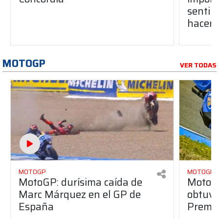
sentir
hacer 
MOTOGP
VER TODAS
MOTOGP
MOTOGP
MotoGP: durísima caída de
MotoG
Marc Márquez en el GP de
obtuvo 
España
Premio