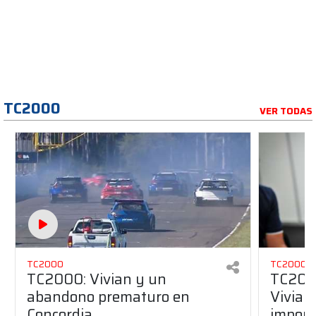
TC2000
VER TODAS
TC2000
TC2000
TC2000: Vivian y un
TC2000
abandono prematuro en
Vivian 
Concordia
import