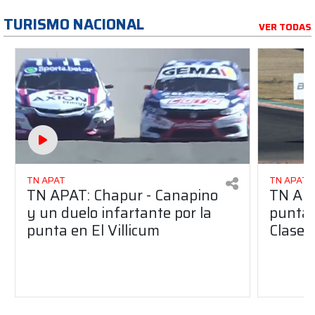
TURISMO NACIONAL
VER TODAS
TN APAT
TN APAT
TN APAT: Chapur - Canapino
TN APA
y un duelo infartante por la
punta a
punta en El Villicum
Clase 