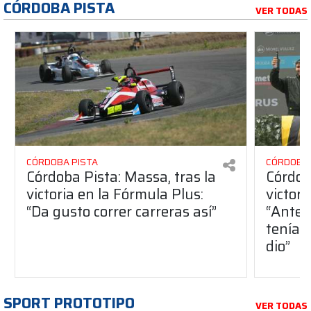
CÓRDOBA PISTA
VER TODAS
CÓRDOBA PISTA
CÓRDOBA 
Córdoba Pista: Massa, tras la
Córdob
victoria en la Fórmula Plus:
victor
“Da gusto correr carreras así”
“Antes
teníam
dio”
SPORT PROTOTIPO
VER TODAS