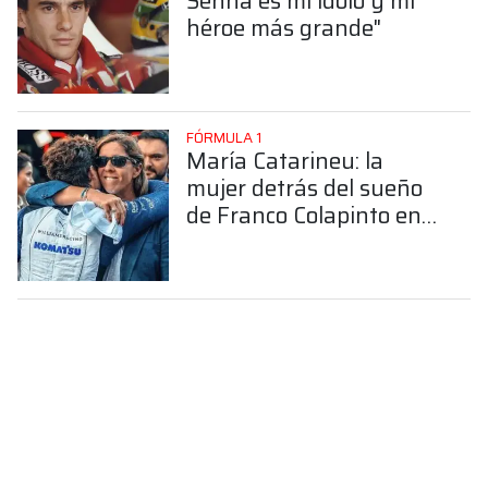
Senna es mi ídolo y mi
héroe más grande"
FÓRMULA 1
María Catarineu: la
mujer detrás del sueño
de Franco Colapinto en
la Fórmula 1