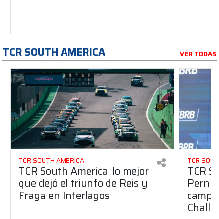
TCR SOUTH AMERICA
VER TODAS
TCR SOUTH AMERICA
TCR SOUT
TCR South America: lo mejor
TCR So
que dejó el triunfo de Reis y
Pernía 
Fraga en Interlagos
campeo
Challe