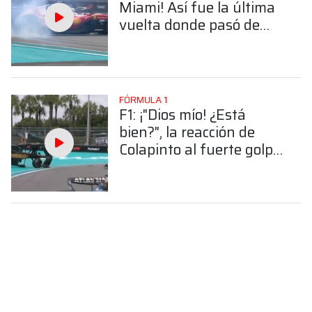
Miami! Así fue la última
vuelta donde pasó de
todo
FÓRMULA 1
F1: ¡"Dios mío! ¿Está
bien?", la reacción de
Colapinto al fuerte golpe
de Gasly en el GP de
Miami