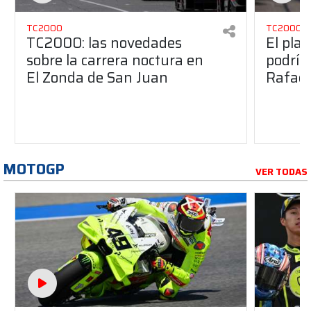
TC2000
TC2000
TC2000: las novedades
El pla
sobre la carrera noctura en
podría
El Zonda de San Juan
Rafael
MOTOGP
VER TODAS