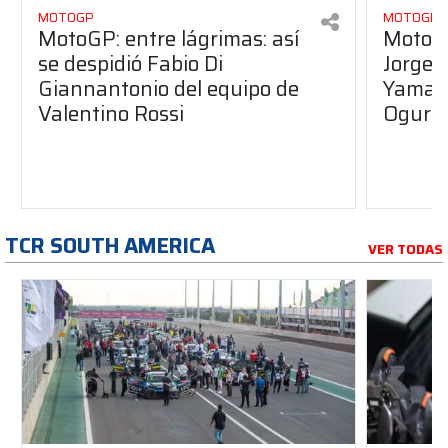
MOTOGP
MOTOGP
MotoGP: entre lágrimas: así
MotoGP
se despidió Fabio Di
Jorge 
Giannantonio del equipo de
Yamaha
Valentino Rossi
Ogura
TCR SOUTH AMERICA
VER TODAS