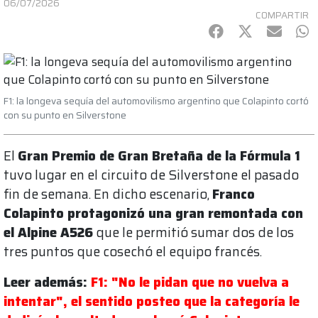
06/07/2026
COMPARTIR
Facebook
Twitter
mail
Wh
F1: la longeva sequía del automovilismo argentino que Colapinto cortó
con su punto en Silverstone
El
Gran Premio de Gran Bretaña de la Fórmula 1
tuvo lugar en el circuito de Silverstone el pasado
fin de semana. En dicho escenario,
Franco
Colapinto protagonizó una gran remontada con
el Alpine A526
que le permitió sumar dos de los
tres puntos que cosechó el equipo francés.
Leer además:
F1: "No le pidan que no vuelva a
intentar", el sentido posteo que la categoría le