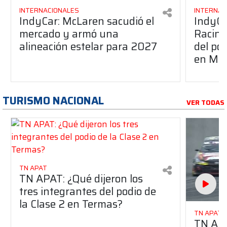
INTERNACIONALES
INTERNAC
IndyCar: McLaren sacudió el
IndyCa
mercado y armó una
Racing
alineación estelar para 2027
del po
en Mid
TURISMO NACIONAL
VER TODAS
TN APAT
TN APAT: ¿Qué dijeron los
tres integrantes del podio de
la Clase 2 en Termas?
TN APAT
TN APAT