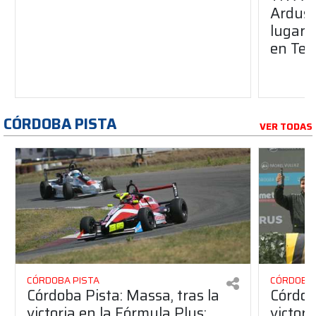
Arduss
lugar d
en Te
CÓRDOBA PISTA
VER TODAS
CÓRDOBA PISTA
CÓRDOBA 
Córdoba Pista: Massa, tras la
Córdob
victoria en la Fórmula Plus:
victor