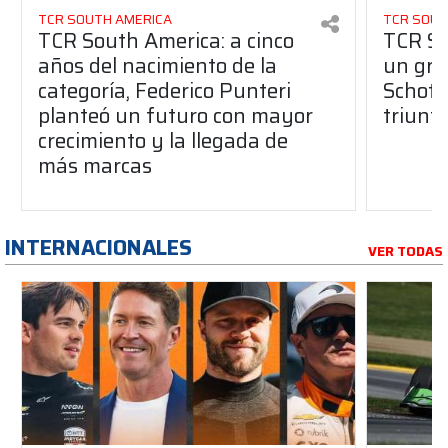
TCR SOUTH AMERICA
TCR SOUT
TCR South America: a cinco
TCR So
años del nacimiento de la
un gran
categoría, Federico Punteri
Schott
planteó un futuro con mayor
triunf
crecimiento y la llegada de
más marcas
INTERNACIONALES
VER TODAS