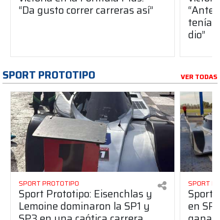
“Da gusto correr carreras así”
“Antes
teníam
dio”
SPORT PROTOTIPO
VER TODAS
SPORT PROTOTIPO
SPORT P
Sport Prototipo: Eisenchlas y
Sport 
Lemoine dominaron la SP1 y
en SP1
SP3 en una caótica carrera
ganaro