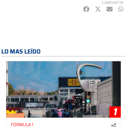
COMPARTIR
Facebook
Twitter
mail
Wh
LO MAS LEÍDO
1
FÓRMULA 1