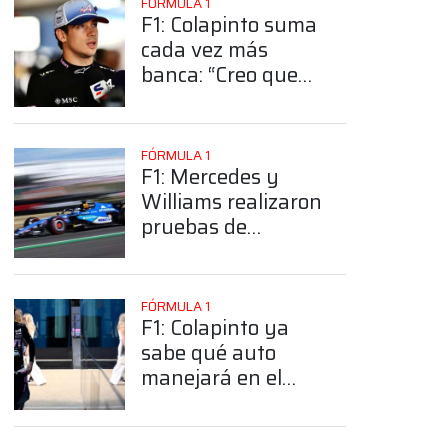
FÓRMULA 1
F1: Colapinto suma
cada vez más
banca: “Creo que
Alpine debería
valorarlo más”
FÓRMULA 1
F1: Mercedes y
Williams realizaron
pruebas de
neumáticos en
Silverstone
FÓRMULA 1
F1: Colapinto ya
sabe qué auto
manejará en el
Festival de
Goodwood