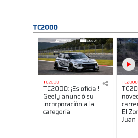
TC2000
TC2000
TC2000
TC2000: ¡Es oficial!
TC200
Geely anunció su
noved
incorporación a la
carre
categoría
El Zo
Juan