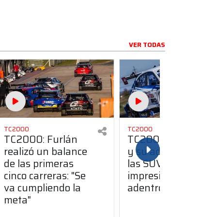
VER TODAS
TC2000
TC2000
TC2000: Furlán
TC2000: Carabajal
realizó un balance
y su adaptación a
de las primeras
las SUV: "Me
cinco carreras: "Se
impresionó lo
va cumpliendo la
adentro que frena"
meta"