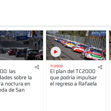
TC2000
0: las
El plan del TC2000
ades sobre la
que podría impulsar
ra noctura en
el regreso a Rafaela
nda de San