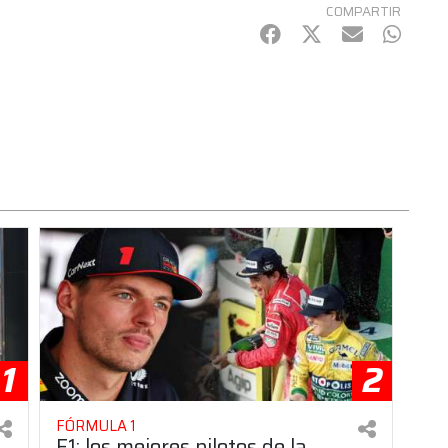
COMPARTIR
Facebook
Twitter
mail
Whats
1
2
FÓRMULA 1
F1: los mejores pilotos de la