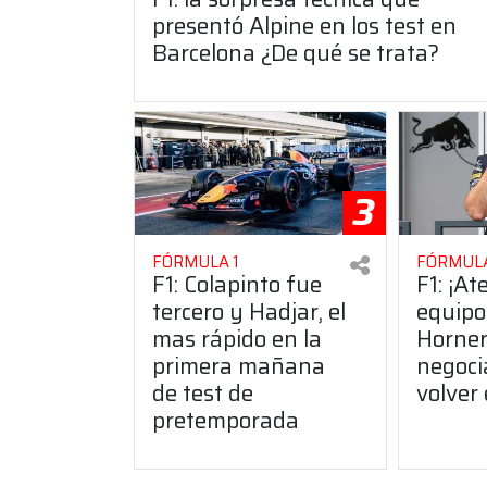
presentó Alpine en los test en
Barcelona ¿De qué se trata?
3
FÓRMULA 1
FÓRMULA
F1: Colapinto fue
F1: ¡At
tercero y Hadjar, el
equipo
mas rápido en la
Horner
primera mañana
negoci
de test de
volver
pretemporada