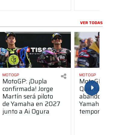
VER TODAS
MOTOGP
MOTOGP
MotoGP: ¡Dupla
MotoGP: Fabio
confirmada! Jorge
Quartararo
Martín será piloto
abandonará
de Yamaha en 2027
Yamaha para la
junto a Ai Ogura
temporada 2027