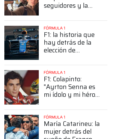
seguidores y la
sorprendente
posición de
Colapinto
FÓRMULA 1
F1: la historia que
hay detrás de la
elección de
Colapinto del
número 43
FÓRMULA 1
F1: Colapinto:
"Ayrton Senna es
mi ídolo y mi héroe
más grande"
FÓRMULA 1
María Catarineu: la
mujer detrás del