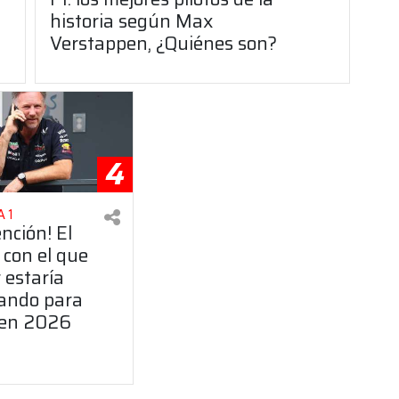
historia según Max
Verstappen, ¿Quiénes son?
4
 1
ención! El
 con el que
 estaría
ando para
 en 2026