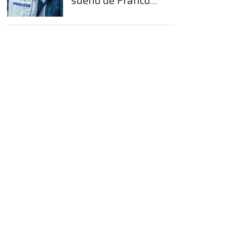
sueño de Franco
Colapinto en la
App
Fórmula 1