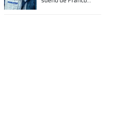
sueño de Franco
Colapinto en la
Fórmula 1
App