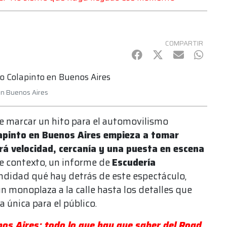
COMPARTIR
Facebook
Twitter
mail
Whats
en Buenos Aires
e marcar un hito para el automovilismo
apinto en Buenos Aires empieza a tomar
á velocidad, cercanía y una puesta en escena
e contexto, un informe de
Escudería
ndidad qué hay detrás de este espectáculo,
un monoplaza a la calle hasta los detalles que
 única para el público.
os Aires: todo lo que hay que saber del Road