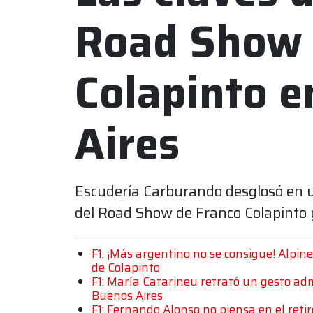
Road Show 
Colapinto 
Aires
Escudería Carburando desglosó en 
del Road Show de Franco Colapinto y
F1: ¡Más argentino no se consigue! Alpin
de Colapinto
F1: María Catarineu retrató un gesto adm
Buenos Aires
F1: Fernando Alonso no piensa en el ret