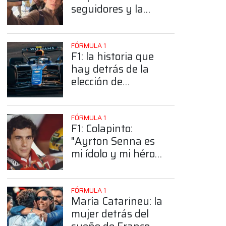
seguidores y la
sorprendente
posición de
Colapinto
FÓRMULA 1
F1: la historia que
hay detrás de la
elección de
Colapinto del
número 43
FÓRMULA 1
F1: Colapinto:
"Ayrton Senna es
mi ídolo y mi héroe
más grande"
FÓRMULA 1
María Catarineu: la
mujer detrás del