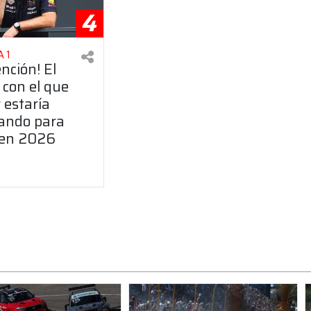
4
 1
ención! El
 con el que
 estaría
ando para
 en 2026