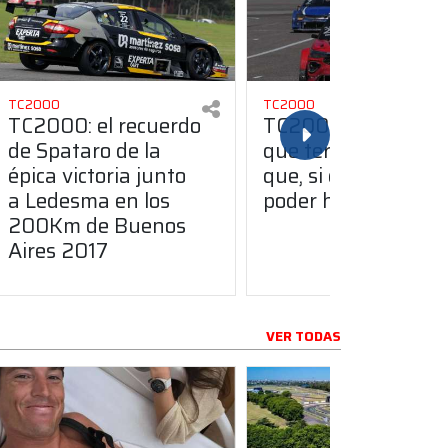
TC2000
TC2000
TC2000: el recuerdo
TC2000: “Se tiene
de Spataro de la
que terminar eso d
épica victoria junto
que, si corres ahí, n
a Ledesma en los
poder hacerlo acá”
200Km de Buenos
Aires 2017
VER TODAS