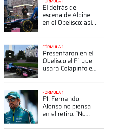
FÓRMULA 1
El detrás de
escena de Alpine
en el Obelisco: así
fue el operativo
para fotografiar el
F1 de Colapinto
FÓRMULA 1
Presentaron en el
Obelisco el F1 que
usará Colapinto en
el Road Show en
Buenos Aires
FÓRMULA 1
F1: Fernando
Alonso no piensa
en el retiro: “No
siento que haya
llegado ese