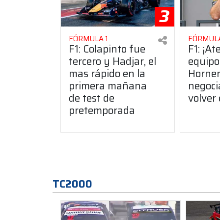
3
FÓRMULA 1
FÓRMULA
F1: Colapinto fue
F1: ¡At
tercero y Hadjar, el
equipo
mas rápido en la
Horner
primera mañana
negoci
de test de
volver
pretemporada
TC2000