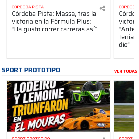
CÓRDOBA PISTA
CÓRDOBA 
Córdoba Pista: Massa, tras la
Córdob
victoria en la Fórmula Plus:
victor
“Da gusto correr carreras así”
“Antes
teníam
dio”
SPORT PROTOTIPO
VER TODAS
SPORT PROTOTIPO
SPORT P