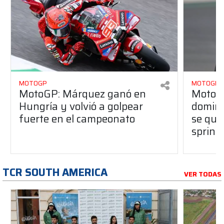
MOTOGP
MOTOGP
MotoGP: Márquez ganó en
MotoG
Hungría y volvió a golpear
dominó
fuerte en el campeonato
se que
sprint
TCR SOUTH AMERICA
VER TODAS