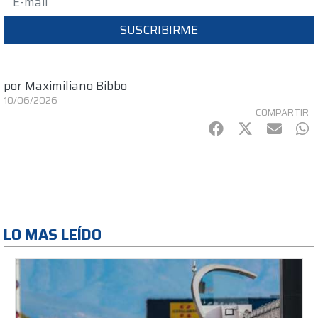
SUSCRIBIRME
por
Maximiliano Bibbo
10/06/2026
COMPARTIR
Facebook
Twitter
mail
Wh
LO MAS LEÍDO