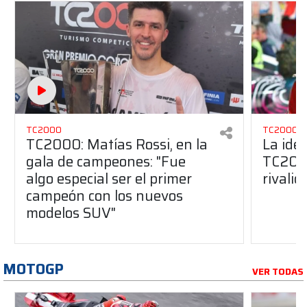
TC2000
TC2000
TC2000: Matías Rossi, en la
La ide
gala de campeones: "Fue
TC2000
algo especial ser el primer
rivalid
campeón con los nuevos
modelos SUV"
MOTOGP
VER TODAS