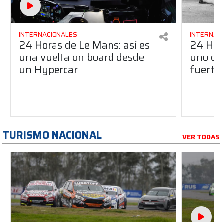
INTERNACIONALES
INTERNAC
24 Horas de Le Mans: así es
24 Hor
una vuelta on board desde
uno de
un Hypercar
fuertes
TURISMO NACIONAL
VER TODAS