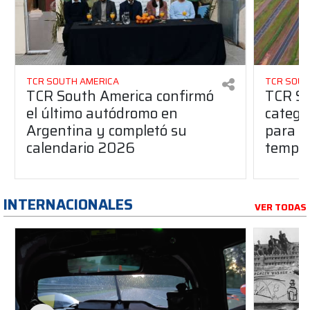
TCR SOUTH AMERICA
TCR SOUT
TCR South America confirmó
TCR So
el último autódromo en
catego
Argentina y completó su
para l
calendario 2026
tempo
INTERNACIONALES
VER TODAS