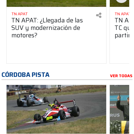
TN APAT
TN APAT
TN APAT: ¿Llegada de las
TN APA
SUV y modernización de
TC que 
motores?
partir 
CÓRDOBA PISTA
VER TODAS