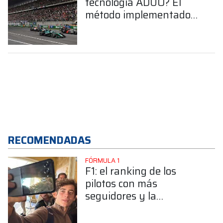
tecnología ADUO? El
método implementado
por la FIA para evitar la
desigualdad competitiva
RECOMENDADAS
FÓRMULA 1
F1: el ranking de los
pilotos con más
seguidores y la
sorprendente posición de
Colapinto