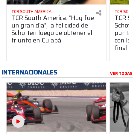
TCR SOUTH AMERICA
TCR SOUT
TCR South America: "Hoy fue
TCR So
un gran día", la felicidad de
Schott
Schotten luego de obtener el
punta 
triunfo en Cuiabá
con la 
final
INTERNACIONALES
VER TODAS