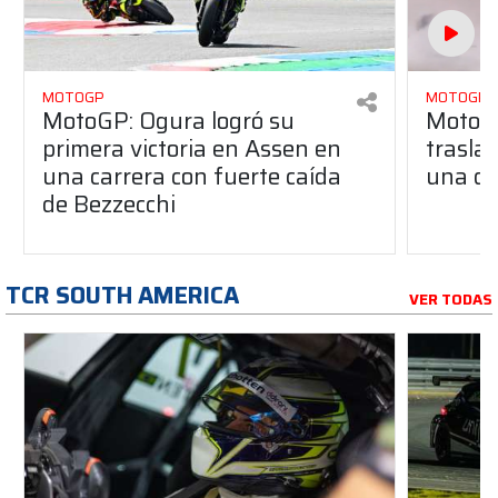
MOTOGP
MOTOGP
MotoGP: Ogura logró su
MotoGP
primera victoria en Assen en
traslad
una carrera con fuerte caída
una du
de Bezzecchi
TCR SOUTH AMERICA
VER TODAS