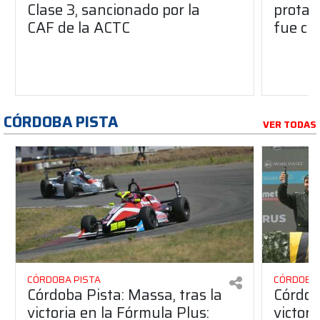
Clase 3, sancionado por la
protag
CAF de la ACTC
fue ci
CÓRDOBA PISTA
VER TODAS
CÓRDOBA PISTA
CÓRDOBA 
Córdoba Pista: Massa, tras la
Córdob
victoria en la Fórmula Plus:
victor