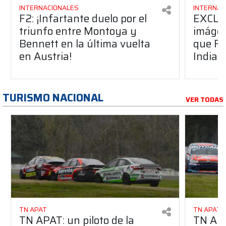
INTERNACIONALES
INTERNAC
F2: ¡Infartante duelo por el
EXCLU
triunfo entre Montoya y
imágen
Bennett en la última vuelta
que Fa
en Austria!
Indian
TURISMO NACIONAL
VER TODAS
TN APAT
TN APAT
TN APAT: un piloto de la
TN APA