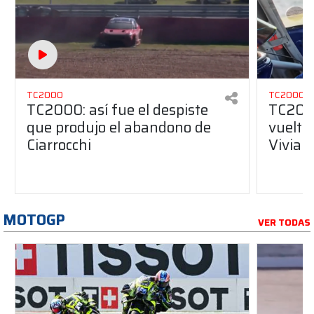
TC2000
TC2000
TC2000: así fue el despiste
TC2000
que produjo el abandono de
vuelta
Ciarrocchi
Vivian
MOTOGP
VER TODAS