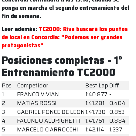
ponga en marcha el segundo entrenamiento del
fin de semana.
Leer además:
TC2000: Riva buscará los puntos
de local en Concordia: "Podemos ser grandes
protagonistas"
Posiciones completas - 1°
Entrenamiento TC2000
Pos
Competidor
Best Lap
Diff
1
FRANCO VIVIAN
1:40.877
-
2
MATIAS ROSSI
1:41.281
0.404
3
GABRIEL PONCE DE LEON
1:41.730
0.853
4
FACUNDO ALDRIGHETTI
1:41.761
0.884
5
MARCELO CIARROCCHI
1:42.114
1.237