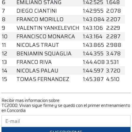
6
EMILIANO STANG
1:42.525
1.648
7
DIEGO CIANTINI
1:42.955
2.078
8
FRANCO MORILLO
1:43.084
2.207
9
VALENTIN YANKELEVICH
1:43.106
2.229
10
FRANCISCO MONARCA
1:43.164
2.287
11
NICOLAS TRAUT
1:43.865
2.988
12
BENJAMIN SQUAGLIA
1:44.355
3.478
13
FRANCO RIVA
1:44.408
3.531
14
NICOLAS PALAU
1:44.597
3.720
15
TOMAS FERNANDEZ
1:45.387
4.510
Recibir mas informacion sobre
TC2000: Vivian sigue firme y se quedó con el primer entrenamiento
en Concordia