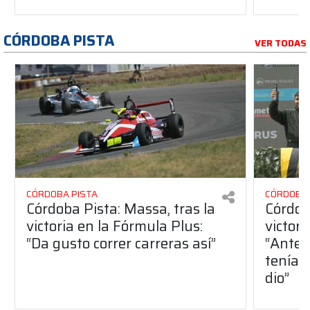
CÓRDOBA PISTA
VER TODAS
CÓRDOBA PISTA
CÓRDOBA 
Córdoba Pista: Massa, tras la
Córdob
victoria en la Fórmula Plus:
victor
“Da gusto correr carreras así”
“Antes
teníam
dio”