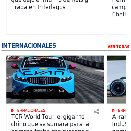
Fraga en Interlagos
campeo
Challe
INTERNACIONALES
VER TODAS
INTERNACIONALES
INTERNAC
TCR World Tour: el gigante
Arranc
chino que se sumará para la
Indy50