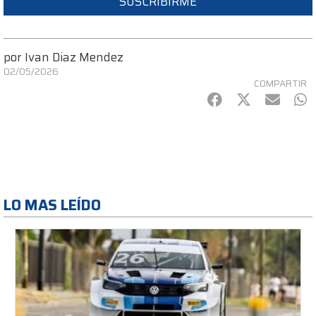
SUSCRIBIRME
por
Ivan Diaz Mendez
02/05/2026
COMPARTIR
Facebook
Twitter
mail
Wh
LO MAS LEÍDO