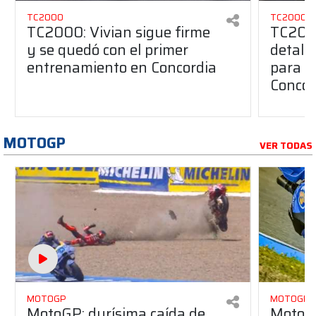
TC2000
TC2000
TC2000: Vivian sigue firme
TC2000
y se quedó con el primer
detall
entrenamiento en Concordia
para t
Concor
MOTOGP
VER TODAS
MOTOGP
MOTOGP
MotoGP: durísima caída de
MotoG