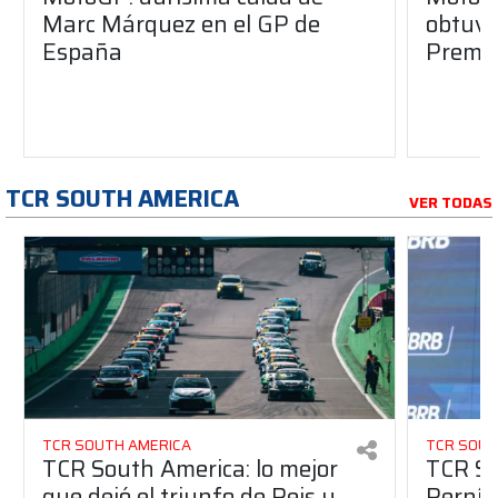
Marc Márquez en el GP de
obtuvo 
España
Premio
TCR SOUTH AMERICA
VER TODAS
TCR SOUTH AMERICA
TCR SOUT
TCR South America: lo mejor
TCR So
que dejó el triunfo de Reis y
Pernía 