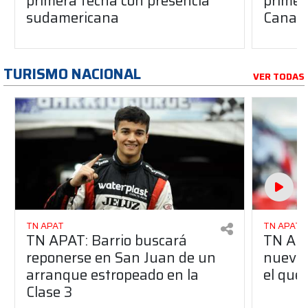
primera fecha con presencia
primera
sudamericana
Canap
TURISMO NACIONAL
VER TODAS
TN APAT
TN APAT
TN APAT: Barrio buscará
TN APA
reponerse en San Juan de un
nuevo 
arranque estropeado en la
el que
Clase 3