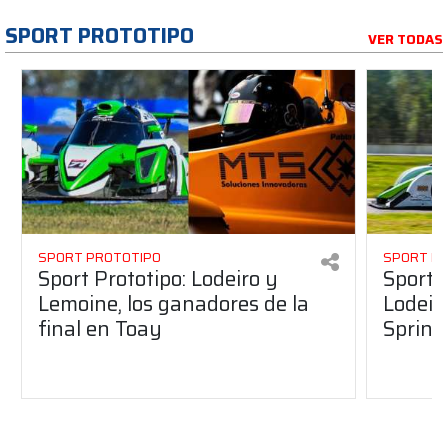
SPORT PROTOTIPO
VER TODAS
SPORT PROTOTIPO
SPORT P
Sport Prototipo: Lodeiro y
Sport 
Lemoine, los ganadores de la
Lodeir
final en Toay
Sprint