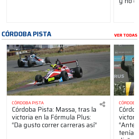
y no c
CÓRDOBA PISTA
VER TODAS
CÓRDOBA PISTA
CÓRDOBA 
Córdoba Pista: Massa, tras la
Córdob
victoria en la Fórmula Plus:
victor
“Da gusto correr carreras así”
“Antes
teníam