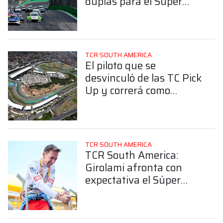
duplas para el Super
Challenge Interlagos
TCR SOUTH AMERICA
El piloto que se
desvinculó de las TC Pick
Up y correrá como
invitado en el TCR South
America
TCR SOUTH AMERICA
TCR South America:
Girolami afronta con
expectativa el Súper
Challenge de Interlagos:
"Confío mucho en Di
Mauro"