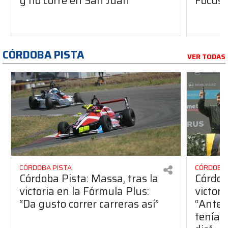
y no corre en San Juan
Focus 
CÓRDOBA PISTA
VER TODAS
CÓRDOBA PISTA
CÓRDOBA 
Córdoba Pista: Massa, tras la
Córdob
victoria en la Fórmula Plus:
victor
“Da gusto correr carreras así”
“Antes
teníam