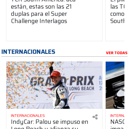
están, estas son las 21
las TC
duplas para el Super
como i
Challenge Interlagos
South 
INTERNACIONALES
VER TODAS
INTERNACIONALES
INTERNAC
IndyCar: Palou se impuso en
NASCA
Long Beach y afianza su
impara