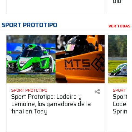
dio”
SPORT PROTOTIPO
VER TODAS
SPORT PROTOTIPO
SPORT P
Sport Prototipo: Lodeiro y
Sport 
Lemoine, los ganadores de la
Lodeir
final en Toay
Sprint