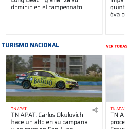
dominio en el campeonato
quinta 
óvalo 
TURISMO NACIONAL
VER TODAS
TN APAT
TN APAT
TN APAT: Carlos Okulovich
TN APA
hace un alto en su campaña
proces