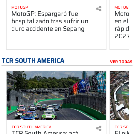
MOTOGP
MOTOGP
MotoGP: Espargaró fue
MotoGP
hospitalizado tras sufrir un
en el G
duro accidente en Sepang
rápido
2027
TCR SOUTH AMERICA
VER TODAS
TCR SOUTH AMERICA
TCR SOUT
TCR South America: acá
El pilo