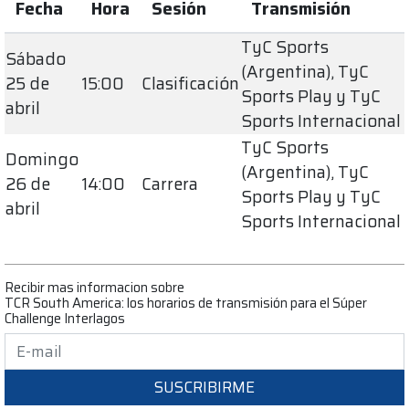
Fecha
Hora
Sesión
Transmisión
TyC Sports
Sábado
(Argentina), TyC
25 de
15:00
Clasificación
Sports Play y TyC
abril
Sports Internacional
TyC Sports
Domingo
(Argentina), TyC
26 de
14:00
Carrera
Sports Play y TyC
abril
Sports Internacional
Recibir mas informacion sobre
TCR South America: los horarios de transmisión para el Súper
Challenge Interlagos
SUSCRIBIRME