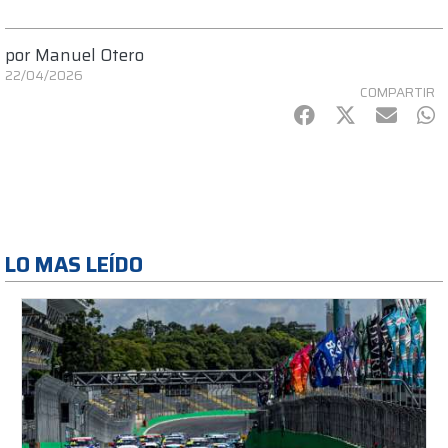
por
Manuel Otero
22/04/2026
COMPARTIR
Facebook
Twitter
mail
Wh
LO MAS LEÍDO