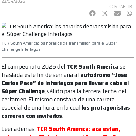
22/04/2026
COMPARTIR
Facebook
Twitter
mail
Wh
TCR South America: los horarios de transmisión para el Súper
Challenge Interlagos
El campeonato 2026 del
TCR South America
se
traslada este fin de semana al
autódromo “José
Carlos Pace” de Interlagos
para llevar a cabo el
Súper Challenge
, válido para la tercera fecha del
certamen. El mismo constará de una carrera
especial de una hora, en la cual
los protagonistas
correrán con invitados
.
Leer además:
TCR South America: acá están,