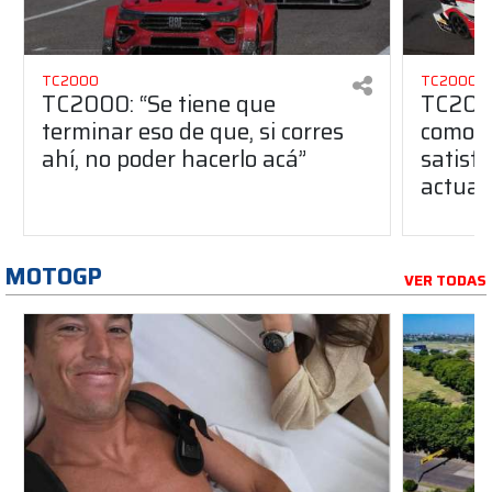
TC2000
TC2000
TC2000: “Se tiene que
TC2000
terminar eso de que, si corres
como u
ahí, no poder hacerlo acá”
satisfa
actual
MOTOGP
VER TODAS