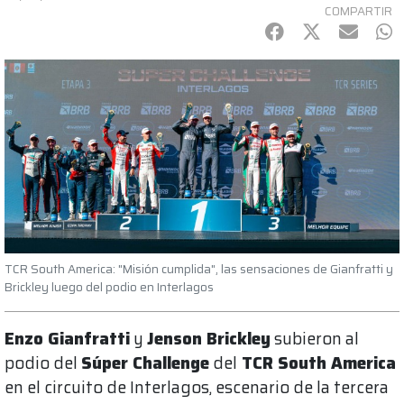
COMPARTIR
Facebook
Twitter
mail
Wh
TCR South America: "Misión cumplida", las sensaciones de Gianfratti y
Brickley luego del podio en Interlagos
Enzo Gianfratti
y
Jenson Brickley
subieron al
podio del
Súper Challenge
del
TCR South America
en el circuito de Interlagos, escenario de la tercera