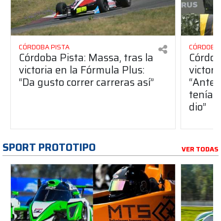
CÓRDOBA PISTA
CÓRDOBA 
Córdoba Pista: Massa, tras la
Córdob
victoria en la Fórmula Plus:
victor
“Da gusto correr carreras así”
“Antes
teníam
dio”
SPORT PROTOTIPO
VER TODAS