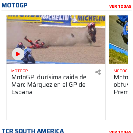
MOTOGP
VER TODAS
MOTOGP
MOTOGP
MotoGP: durísima caída de
MotoG
Marc Márquez en el GP de
obtuvo 
España
Premio
TCR SOUTH AMERICA
VER TODAS