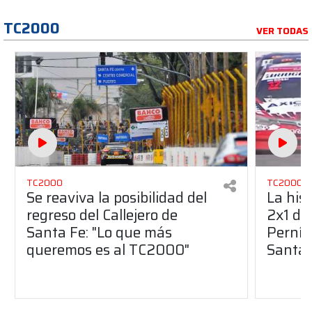
TC2000
VER TODAS
TC2000
TC2000
Se reaviva la posibilidad del
La hist
regreso del Callejero de
2x1 de
Santa Fe: "Lo que más
Pernía 
queremos es al TC2000"
Santa 