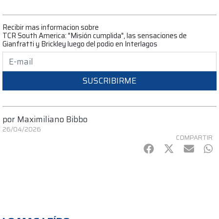
Recibir mas informacion sobre
TCR South America: "Misión cumplida", las sensaciones de
Gianfratti y Brickley luego del podio en Interlagos
SUSCRIBIRME
por
Maximiliano Bibbo
26/04/2026
COMPARTIR
Facebook
Twitter
mail
Wh