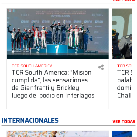
TCR SOUTH AMERICA
TCR SOUT
TCR South America: "Misión
TCR So
cumplida", las sensaciones
palabr
de Gianfratti y Brickley
domina
luego del podio en Interlagos
Challe
INTERNACIONALES
VER TODAS