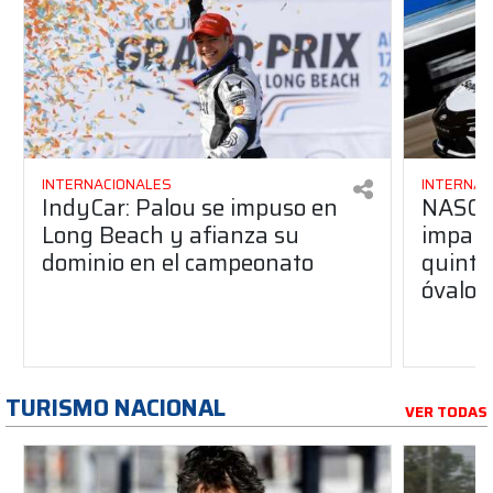
INTERNACIONALES
INTERNAC
IndyCar: Palou se impuso en
NASCA
Long Beach y afianza su
impara
dominio en el campeonato
quinta 
óvalo 
TURISMO NACIONAL
VER TODAS