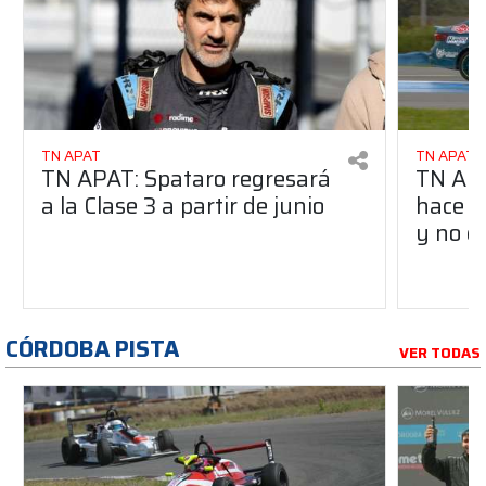
TN APAT
TN APAT
TN APAT: Spataro regresará
TN APA
a la Clase 3 a partir de junio
hace u
y no c
CÓRDOBA PISTA
VER TODAS