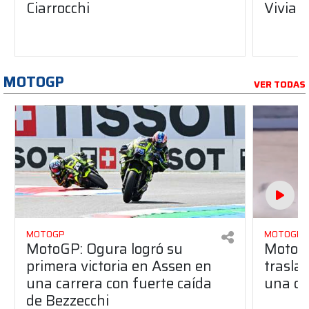
Ciarrocchi
Vivian
MOTOGP
VER TODAS
MOTOGP
MOTOGP
MotoGP: Ogura logró su
MotoGP
primera victoria en Assen en
traslad
una carrera con fuerte caída
una du
de Bezzecchi