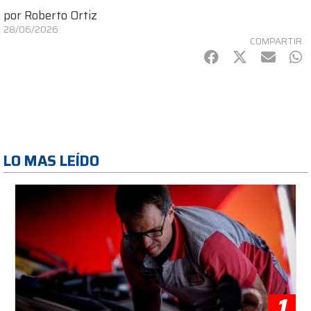
por
Roberto Ortiz
28/06/2026
COMPARTIR
Facebook
Twitter
mail
Wh
LO MAS LEÍDO
1