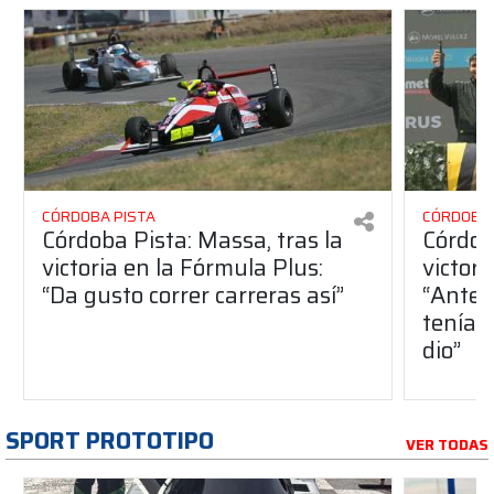
CÓRDOBA PISTA
CÓRDOBA 
Córdoba Pista: Massa, tras la
Córdob
victoria en la Fórmula Plus:
victor
“Da gusto correr carreras así”
“Antes
teníam
dio”
SPORT PROTOTIPO
VER TODAS