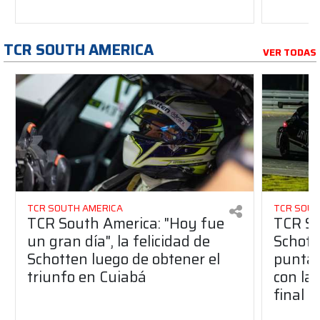
TCR SOUTH AMERICA
VER TODAS
TCR SOUTH AMERICA
TCR SOUT
TCR South America: "Hoy fue
TCR So
un gran día", la felicidad de
Schott
Schotten luego de obtener el
punta 
triunfo en Cuiabá
con la 
final