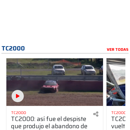
TC2000
VER TODAS
TC2000
TC2000
TC2000: así fue el despiste
TC2000
que produjo el abandono de
vuelta