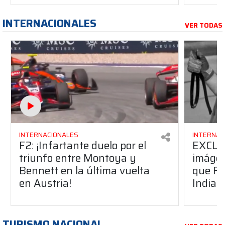
INTERNACIONALES
VER TODAS
INTERNACIONALES
INTERNAC
F2: ¡Infartante duelo por el
EXCLU
triunfo entre Montoya y
imágen
Bennett en la última vuelta
que Fa
en Austria!
Indian
TURISMO NACIONAL