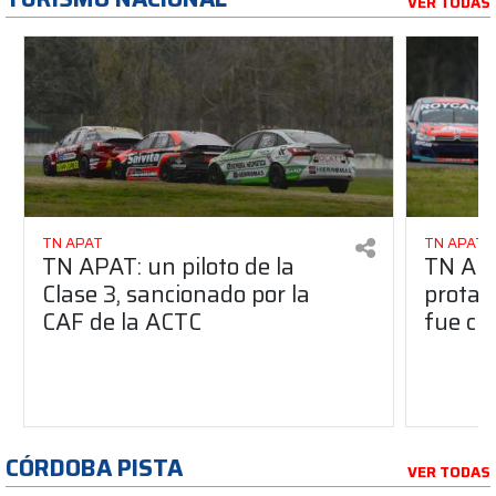
VER TODAS
TN APAT
TN APAT
TN APAT: un piloto de la
TN APA
Clase 3, sancionado por la
protag
CAF de la ACTC
fue ci
CÓRDOBA PISTA
VER TODAS