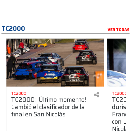
TC2000
VER TODAS
TC2000
TC2000
TC2000: ¡Último momento!
TC2000
Cambió el clasificador de la
durísim
final en San Nicolás
Franco 
con Lu
Nicolá