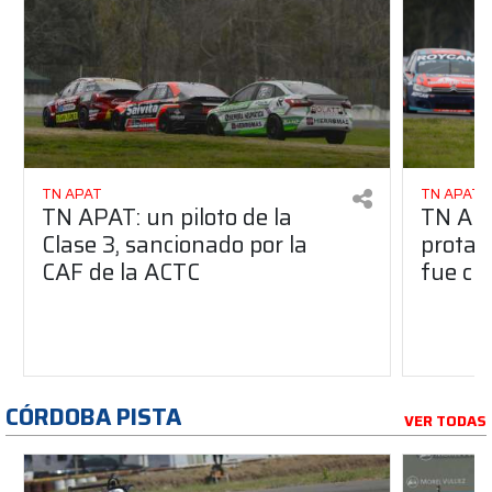
TN APAT
TN APAT
TN APAT: un piloto de la
TN APA
Clase 3, sancionado por la
protag
CAF de la ACTC
fue ci
CÓRDOBA PISTA
VER TODAS