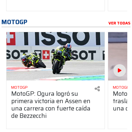
MOTOGP
VER TODAS
MOTOGP
MOTOGP
MotoGP: Ogura logró su
MotoGP
primera victoria en Assen en
traslad
una carrera con fuerte caída
una du
de Bezzecchi