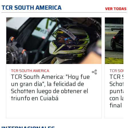
TCR SOUTH AMERICA
VER TODAS
TCR SOUTH AMERICA
TCR SOUT
TCR South America: "Hoy fue
TCR So
un gran día", la felicidad de
Schott
Schotten luego de obtener el
punta 
triunfo en Cuiabá
con la 
final