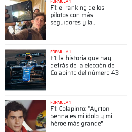
FÓRMULA 1
F1: el ranking de los
pilotos con más
seguidores y la
sorprendente posición de
Colapinto
FÓRMULA 1
F1: la historia que hay
detrás de la elección de
Colapinto del número 43
FÓRMULA 1
F1: Colapinto: "Ayrton
Senna es mi ídolo y mi
héroe más grande"