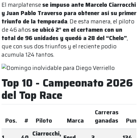
El marplatense
se impuso ante Marcelo Ciarrocchi
y Juan Pablo Traverso para obtener así su primer
triunfo de la temporada
. De esta manera, el piloto
de 46 años
se ubicó 2° en el certamen con un
total de 96 unidades y quedó a 28 del “Chelo”
,
que con sus dos triunfos y el reciente podio
acumula 124 tantos.
Top 10 - Campeonato 2026
del Top Race
Carreras
Pos.
#
Piloto
Marca
ganadas
Pun
Ciarrocchi,
1
40
Ford
2
124