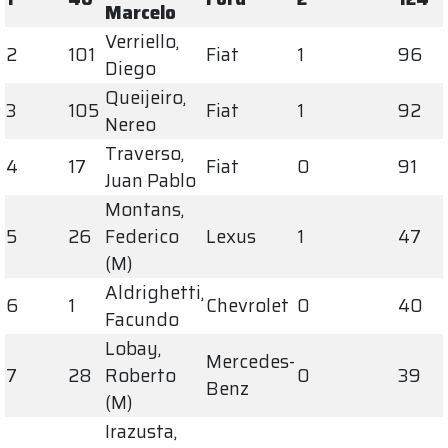
Marcelo
Verriello,
2
101
Fiat
1
96
Diego
Queijeiro,
3
105
Fiat
1
92
Nereo
Traverso,
4
17
Fiat
0
91
Juan Pablo
Montans,
5
26
Federico
Lexus
1
47
(M)
Aldrighetti,
6
1
Chevrolet
0
40
Facundo
Lobay,
Mercedes-
7
28
Roberto
0
39
Benz
(M)
Irazusta,