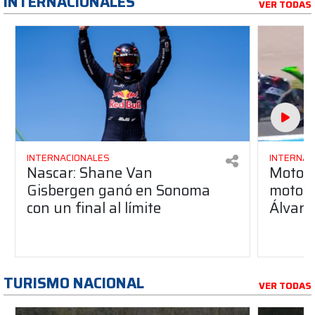
INTERNACIONALES
VER TODAS
INTERNACIONALES
INTERNAC
Nascar: Shane Van
Moto3:
Gisbergen ganó en Sonoma
moto pa
con un final al límite
Álvaro
TURISMO NACIONAL
VER TODAS