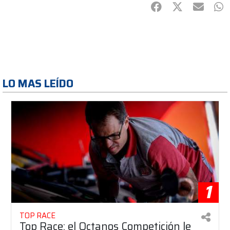
Facebook
Twitter
mail
Wh
LO MAS LEÍDO
1
TOP RACE
Top Race: el Octanos Competición le