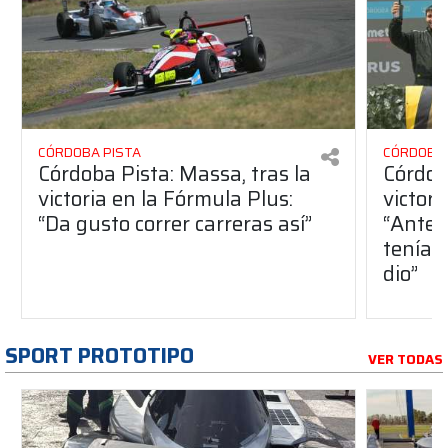
CÓRDOBA PISTA
CÓRDOBA 
Córdoba Pista: Massa, tras la
Córdob
victoria en la Fórmula Plus:
victor
“Da gusto correr carreras así”
“Antes
teníam
dio”
SPORT PROTOTIPO
VER TODAS