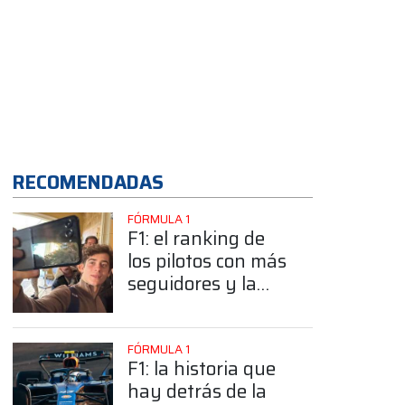
App
RECOMENDADAS
FÓRMULA 1
F1: el ranking de
los pilotos con más
seguidores y la
sorprendente
posición de
Colapinto
FÓRMULA 1
F1: la historia que
hay detrás de la