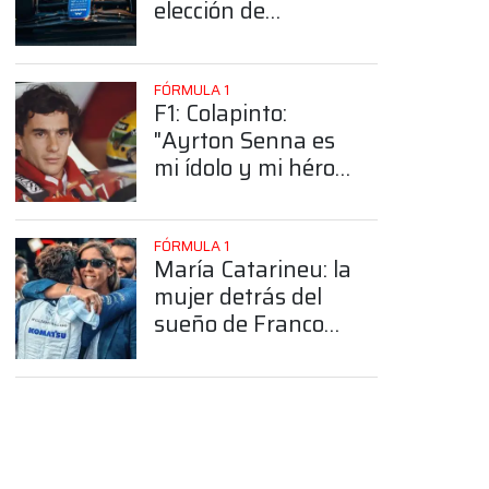
elección de
Colapinto del
número 43
FÓRMULA 1
F1: Colapinto:
"Ayrton Senna es
mi ídolo y mi héroe
más grande"
FÓRMULA 1
María Catarineu: la
mujer detrás del
sueño de Franco
Colapinto en la
Fórmula 1