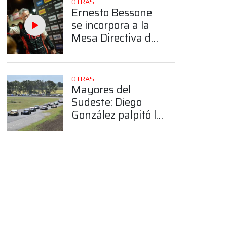
OTRAS
Ernesto Bessone
se incorpora a la
Mesa Directiva de
la CDA de ACA
OTRAS
Mayores del
Sudeste: Diego
González palpitó la
tercera fecha del
campeonato en
Tres Arroyos