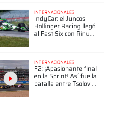
INTERNACIONALES
IndyCar: el Juncos
Hollinger Racing llegó
al Fast Six con Rinus
VeeKay en Mid Ohio
INTERNACIONALES
F2: ¡Apasionante final
en la Sprint! Así fue la
batalla entre Tsolov y
Mini por la victoria en
Silverstone