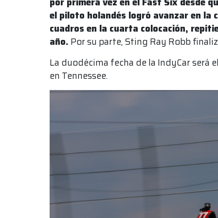
por primera vez en el Fast Six desde qu
el piloto holandés logró avanzar en la 
cuadros en la cuarta colocación, repit
año.
Por su parte, Sting Ray Robb finaliz
La duodécima fecha de la IndyCar será el 
en Tennessee.