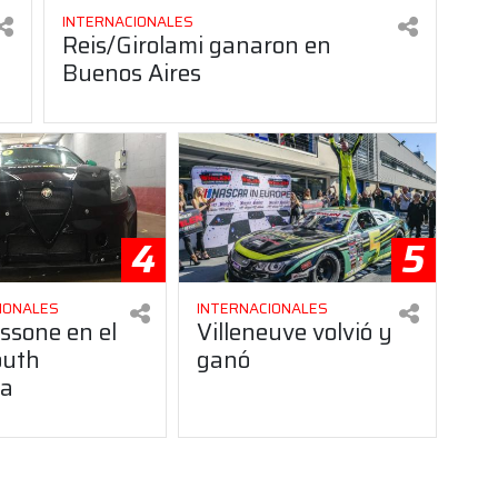
INTERNACIONALES
Reis/Girolami ganaron en
Buenos Aires
4
5
IONALES
INTERNACIONALES
ssone en el
Villeneuve volvió y
outh
ganó
ca