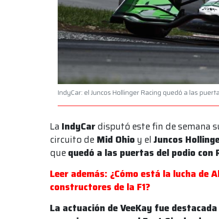
IndyCar: el Juncos Hollinger Racing quedó a las puer
La
IndyCar
disputó este fin de semana 
circuito de
Mid Ohio
y el
Juncos Holling
que
quedó a las puertas del podio con 
Leer además: ¿Cómo está la lucha de A
constructores de la F1?
La actuación de VeeKay fue destacada d