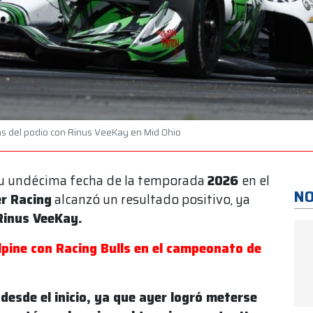
tas del podio con Rinus VeeKay en Mid Ohio
su undécima fecha de la temporada
2026
en el
NO
er Racing
alcanzó un resultado positivo, ya
Rinus VeeKay.
lpine con Racing Bulls en el campeonato de
esde el inicio, ya que ayer logró meterse