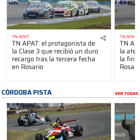
TN APAT
TN APAT
TN APAT: el protagonista de
TN APA
la Clase 3 que recibió un duro
la ate
recargo tras la tercera fecha
la fina
en Rosario
Rosari
CÓRDOBA PISTA
VER TODAS