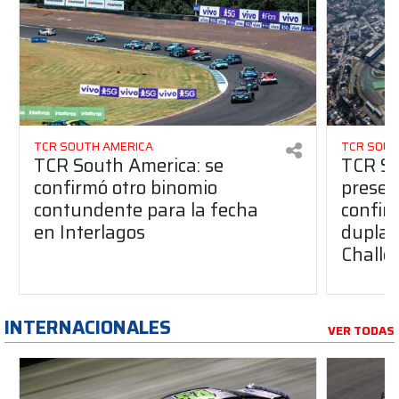
TCR SOUTH AMERICA
TCR SOUT
TCR South America: se
TCR So
confirmó otro binomio
presen
contundente para la fecha
confir
en Interlagos
duplas
Challe
INTERNACIONALES
VER TODAS