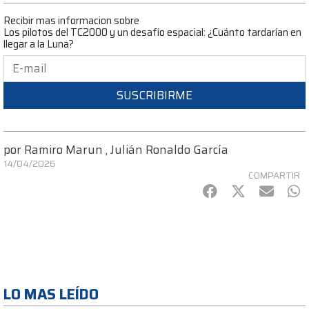
Recibir mas informacion sobre
Los pilotos del TC2000 y un desafío espacial: ¿Cuánto tardarían en
llegar a la Luna?
SUSCRIBIRME
por
Ramiro Marun
,
Julián Ronaldo García
14/04/2026
COMPARTIR
Facebook
Twitter
mail
Wh
LO MAS LEÍDO