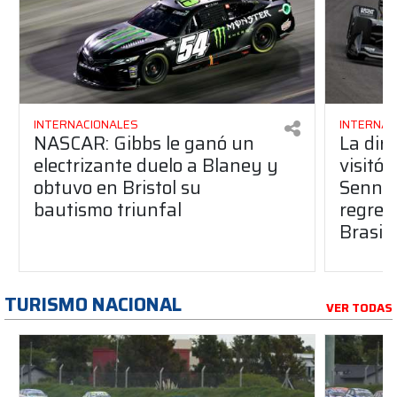
INTERNACIONALES
INTERNAC
NASCAR: Gibbs le ganó un
La dire
electrizante duelo a Blaney y
visitó
obtuvo en Bristol su
Senna 
bautismo triunfal
regreso
Brasil
TURISMO NACIONAL
VER TODAS