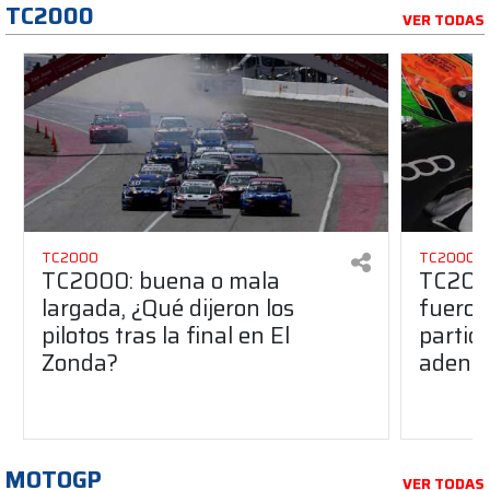
TC2000
VER TODAS
TC2000
TC2000
TC2000: buena o mala
TC2000
largada, ¿Qué dijeron los
fueron
pilotos tras la final en El
partid
Zonda?
adentr
MOTOGP
VER TODAS