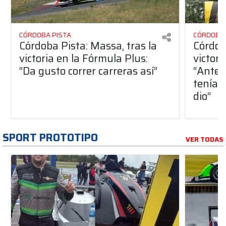
CÓRDOBA PISTA
CÓRDOBA 
Córdoba Pista: Massa, tras la
Córdob
victoria en la Fórmula Plus:
victor
“Da gusto correr carreras así”
“Antes
teníam
dio”
SPORT PROTOTIPO
VER TODAS