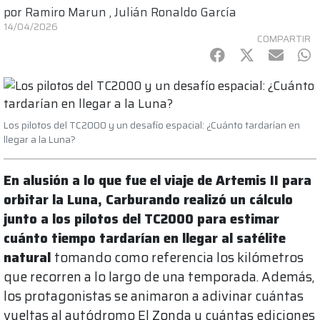
por
Ramiro Marun
,
Julián Ronaldo García
14/04/2026
COMPARTIR
Facebook
Twitter
mail
Wh
Los pilotos del TC2000 y un desafío espacial: ¿Cuánto tardarían en
llegar a la Luna?
En alusión a lo que fue el viaje de Artemis II para
orbitar la Luna, Carburando realizó un cálculo
junto a los pilotos del TC2000 para estimar
cuánto tiempo tardarían en llegar al satélite
natural
tomando como referencia los kilómetros
que recorren a lo largo de una temporada. Además,
los protagonistas se animaron a adivinar cuántas
vueltas al autódromo El Zonda y cuántas ediciones