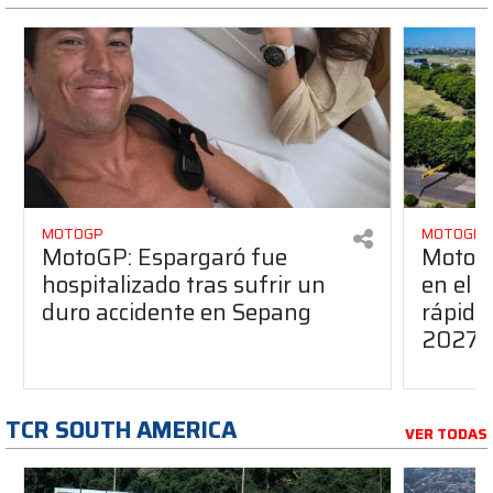
MOTOGP
MOTOGP
MotoGP: Espargaró fue
MotoGP
hospitalizado tras sufrir un
en el G
duro accidente en Sepang
rápido
2027
TCR SOUTH AMERICA
VER TODAS