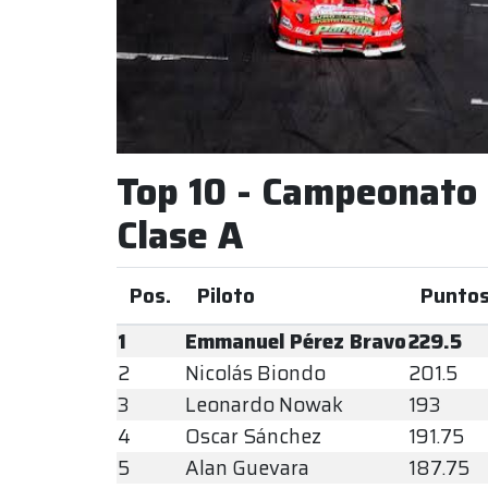
Top 10 - Campeonato
Clase A
Pos.
Piloto
Punto
1
Emmanuel Pérez Bravo
229.5
2
Nicolás Biondo
201.5
3
Leonardo Nowak
193
4
Oscar Sánchez
191.75
5
Alan Guevara
187.75