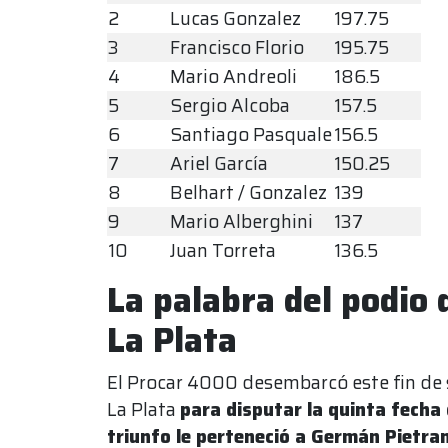
2
Lucas Gonzalez
197.75
3
Francisco Florio
195.75
4
Mario Andreoli
186.5
5
Sergio Alcoba
157.5
6
Santiago Pasquale
156.5
7
Ariel García
150.25
8
Belhart / Gonzalez
139
9
Mario Alberghini
137
10
Juan Torreta
136.5
La palabra del podio d
La Plata
El Procar 4000 desembarcó este fin de
La Plata
para disputar la quinta fech
triunfo le perteneció a Germán Pietra