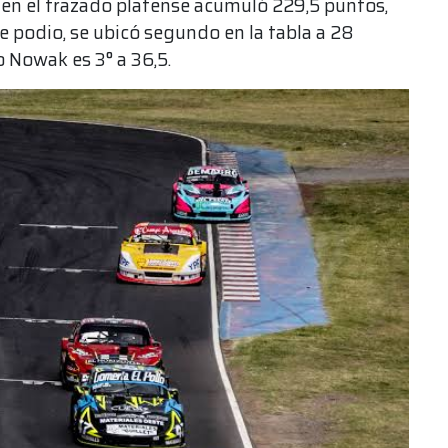
 en el trazado platense acumuló 229,5 puntos,
e podio, se ubicó segundo en la tabla a 28
 Nowak es 3° a 36,5.