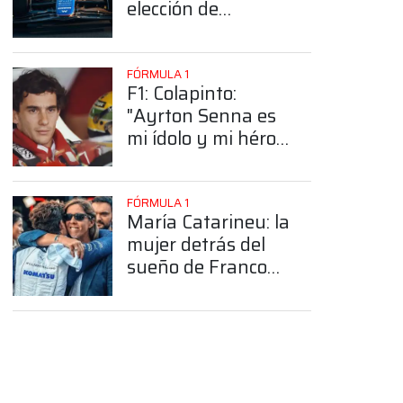
elección de
Colapinto del
número 43
FÓRMULA 1
F1: Colapinto:
"Ayrton Senna es
mi ídolo y mi héroe
más grande"
FÓRMULA 1
María Catarineu: la
mujer detrás del
sueño de Franco
Colapinto en la
Fórmula 1