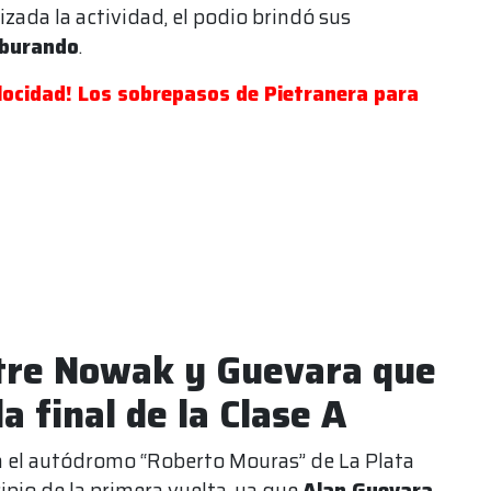
lizada la actividad, el podio brindó sus
burando
.
locidad! Los sobrepasos de Pietranera para
ntre Nowak y Guevara que
a final de la Clase A
en el autódromo “Roberto Mouras” de La Plata
ipio de la primera vuelta, ya que
Alan Guevara