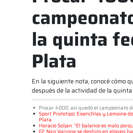
campeonato
la quinta f
Plata
En la siguiente nota, conocé cómo
después de la actividad de la quinta
Procar 4000: así quedó el campeonato d
Sport Prototipo: Eisenchlas y Lemoine d
Plata
Horacio Soljan: “El balance es malo por
F2: Nico Varrone se deshizo en elogios h