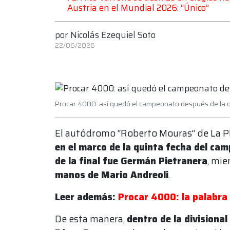
Austria en el Mundial 2026: “Único”
por
Nicolás Ezequiel Soto
22/06/2026
Procar 4000: así quedó el campeonato después de la q
El autódromo “Roberto Mouras” de La P
en el marco de la quinta fecha del c
de la final fue Germán Pietranera
, mie
manos de Mario Andreoli
.
Leer además:
Procar 4000: la palabra d
De esta manera,
dentro de la divisiona