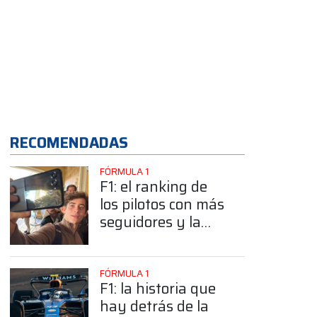
App
RECOMENDADAS
FÓRMULA 1
F1: el ranking de
los pilotos con más
seguidores y la
sorprendente
posición de
Colapinto
FÓRMULA 1
F1: la historia que
hay detrás de la