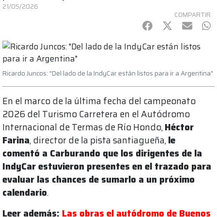
21/05/2026
COMPARTIR
Facebook
Twitter
mail
Wh
Ricardo Juncos: "Del lado de la IndyCar están listos para ir a Argentina"
En el marco de la última fecha del campeonato
2026 del Turismo Carretera en el Autódromo
Internacional de Termas de Río Hondo,
Héctor
Farina
, director de la pista santiagueña,
le
comentó a Carburando que los dirigentes de la
IndyCar estuvieron presentes en el trazado para
evaluar las chances de sumarlo a un próximo
calendario
.
Leer además:
Las obras el autódromo de Buenos