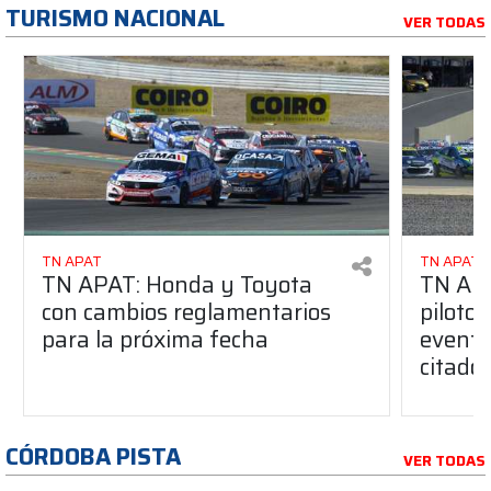
TURISMO NACIONAL
VER TODAS
TN APAT
TN APAT
TN APAT: Honda y Toyota
TN APA
con cambios reglamentarios
piloto 
para la próxima fecha
evento
citado
CÓRDOBA PISTA
VER TODAS