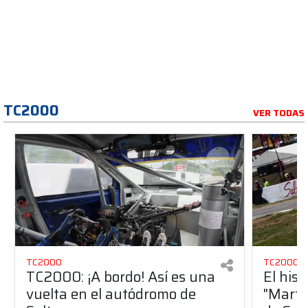
TC2000
VER TODAS
TC2000
TC2000
TC2000: ¡A bordo! Así es una
El hist
vuelta en el autódromo de
"Martí