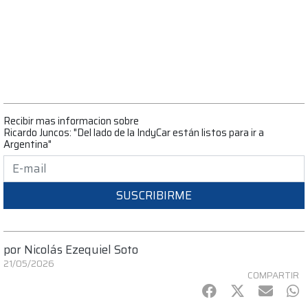
Recibir mas informacion sobre
Ricardo Juncos: "Del lado de la IndyCar están listos para ir a
Argentina"
SUSCRIBIRME
por
Nicolás Ezequiel Soto
21/05/2026
COMPARTIR
Facebook
Twitter
mail
Wh