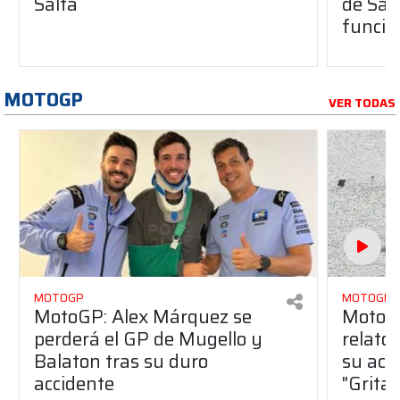
Salta
de Sal
funcio
MOTOGP
VER TODAS
MOTOGP
MOTOGP
MotoGP: Alex Márquez se
MotoGP
perderá el GP de Mugello y
relato
Balaton tras su duro
su acc
accidente
"Gritab