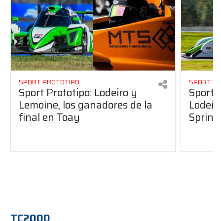
SPORT PROTOTIPO
SPORT P
Sport Prototipo: Lodeiro y
Sport 
Lemoine, los ganadores de la
Lodeir
final en Toay
Sprint
TC2000