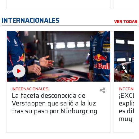
INTERNACIONALES
VER TODAS
INTERNACIONALES
INTERNAC
La faceta desconocida de
¡EXCLU
Verstappen que salió a la luz
explic
tras su paso por Nürburgring
es dife
muy ce