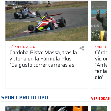
CÓRDOBA PISTA
CÓRDOBA 
Córdoba Pista: Massa, tras la
Córdob
victoria en la Fórmula Plus:
victor
“Da gusto correr carreras así”
“Antes
teníam
dio”
SPORT PROTOTIPO
VER TODAS